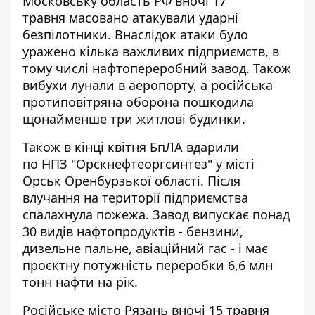
Московську область РФ вночі 17
травня
масовано атакували ударні
безпілотники
. Внаслідок атаки було
уражено кілька важливих підприємств,
в
тому числі нафтопереробний завод
. Також
вибухи лунали в аеропорту, а російська
протиповітряна оборона пошкодила
щонайменше три житлові будинки.
Також в кінці квітня БпЛА
вдарили
по НПЗ
"Орскнефтеоргсинтез" у місті
Орськ Оренбурзької області. Після
влучання на території підприємства
спалахнула пожежа. Завод випускає понад
30 видів нафтопродуктів - бензини,
дизельне пальне, авіаційний гас - і має
проєктну потужність переробки 6,6 млн
тонн нафти на рік.
Російське місто Рязань вночі 15 травня