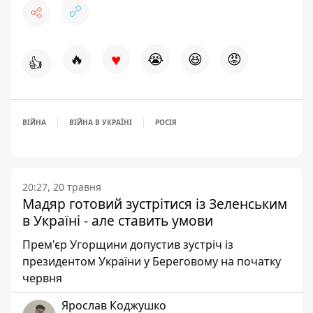
♥
🔥
😭
😆
😡
👍
ВІЙНА
ВІЙНА В УКРАЇНІ
РОСІЯ
20:27, 20 травня
Мадяр готовий зустрітися із Зеленським
в Україні - але ставить умови
Прем'єр Угорщини допустив зустріч із
президентом України у Береговому на початку
червня
Ярослав Коджушко