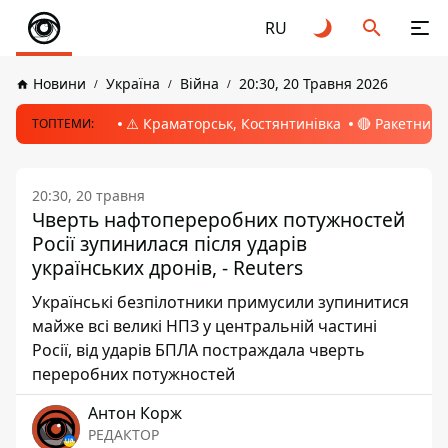
RU
Новини
Україна
Війна
20:30, 20 Травня 2026
⚠️ Краматорськ, Костянтинівка
🔴 Ракетний 
ТОПТЕМИ:
20:30, 20 травня
Чверть нафтопереробних потужностей
Росії зупинилася після ударів
українських дронів, - Reuters
Українські безпілотники примусили зупинитися
майже всі великі НПЗ у центральній частині
Росії, від ударів БПЛА постраждала чверть
переробних потужностей
Антон Корж
РЕДАКТОР