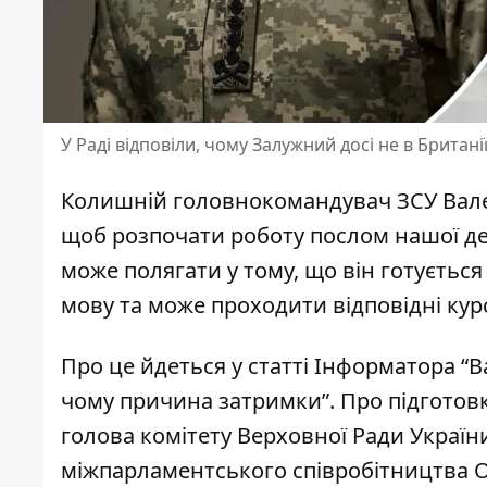
У Раді відповіли, чому Залужний досі не в Британ
Колишній головнокомандувач ЗСУ Валер
щоб розпочати роботу послом нашої де
може полягати у тому, що він готуєтьс
мову та може проходити відповідні кур
Про це йдеться у статті Інформатора
“В
чому причина затримки”
. Про підгото
голова комітету Верховної Ради Україн
міжпарламентського співробітництва 