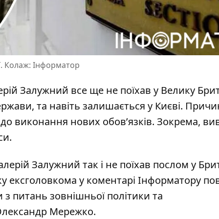
ії. Колаж: Інформатор
ій Залужний все ще не поїхав у Велику Бри
ржави, та навіть
залишається у Києві
. Причи
я до виконання нових обов’язків. Зокрема, ви
си.
алерій Залужний так і не поїхав послом у Бри
вку ексголовкома у коментарі Інформатору по
и з питань зовнішньої політики та
Олександр Мережко.