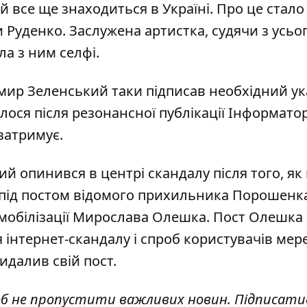
ий
все ще знаходиться в Україн
і. Про це стал
и Руденко. Заслужена артистка, судячи з усьог
ла з ним селфі.
имир Зеленський таки
підписав необхідний ук
ося після резонансної публікації Інформато
 затримує
.
ний
опинився в центрі скандалу
після того, як
 під постом відомого прихильника Порошенк
 мобілізації Мирослава Олешка. Пост Олешка
я інтернет-скандалу і спроб користувачів мер
далив свій пост.
об не пропустити важливих новин. Підписати