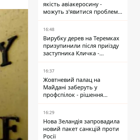
якість авіакеросину -
можуть з'явитися проблеми
з літаками до Якутії
16:48
Вирубку дерев на Теремках
призупинили після приїзду
заступника Кличка -
почався діалог
16:37
Жовтневий палац на
Майдані заберуть у
профспілок - рішення
Господарського суду
16:29
Нова Зеландія запровадила
новий пакет санкцій проти
Росії