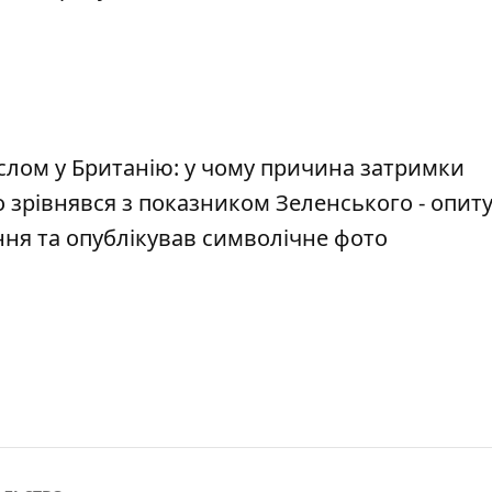
ослом у Британію: у чому причина затримки
зрівнявся з показником Зеленського - опит
ня та опублікував символічне фото