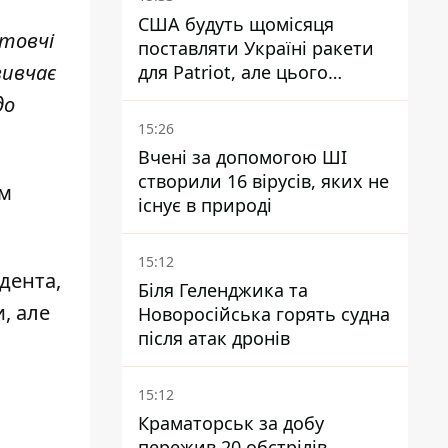
США будуть щомісяця
отовчі
поставляти Україні ракети
вивчає
для Patriot, але цього
недостатньо - Зеленський
до
15:26
Вчені за допомогою ШІ
створили 16 вірусів, яких не
им
існує в природі
15:12
дента,
Біля Геленджика та
, але
Новоросійська горять судна
після атак дронів
15:12
Краматорськ за добу
пережив 20 обстрілів,