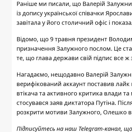
Раніше ми писали, що Валерій Залужн
із допису української співачки Ярослав
завітала у його столичний офіс і показа
Відомо, що
9 травня президент Волод
призначення Залужного послом. Це стал
те, що глава держави
свій підпис все ж
Нагадаємо, нещодавно Валерій Залуж
верифікований аккаунт поставив лайк
втікача та активного критика влади та
стосувався заяв диктатора Путіна. Післ
розкрити мотиви Залужного, Олешко ви
Підписуйтесь на наш
Telegram-канал
, щ