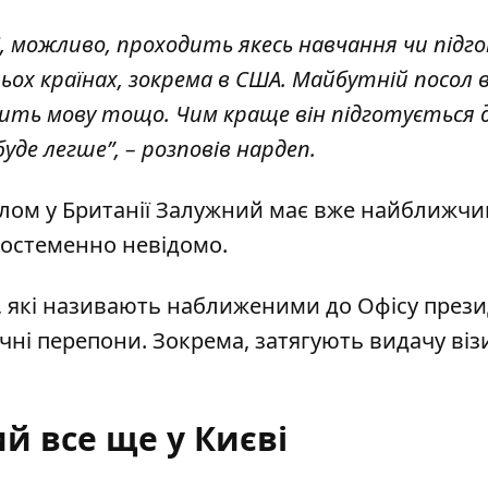
і, можливо, проходить якесь навчання чи підг
ьох країнах, зокрема в США. Майбутній посол 
чить мову тощо. Чим краще він підготується 
уде легше”, – розповів нардеп.
слом у Британії Залужний має вже найближч
 достеменно невідомо.
, які називають наближеними до Офісу прези
ні перепони. Зокрема, затягують видачу візи
й все ще у Києві