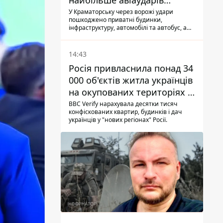
найбільше авіаударів
КАБ-250
У Краматорську через ворожі удари
пошкоджено приватні будинки,
інфраструктуру, автомобілі та автобус, а
загалом за добу на Донеччині загинула
одна людина і ще 15 отримали поранення
14:43
Росія привласнила понад 34
000 об'єктів житла українців
на окупованих територіях -
розслідування BBC
BBC Verify нарахувала десятки тисяч
конфіскованих квартир, будинків і дач
українців у "нових регіонах" Росії.