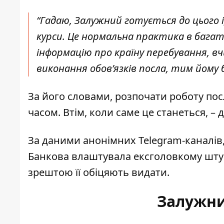
“Гадаю, Залужний готується до цього 
курси. Це нормальна практика в багат
інформацію про країну перебування, в
виконання обовʼязків посла, тим йому б
За його словами, розпочати роботу по
часом. Втім, коли саме це станеться, –
За даними анонімних Telegram-каналів
Банкова влаштувала ексголовкому штуч
зрештою її обіцяють видати.
Залужни