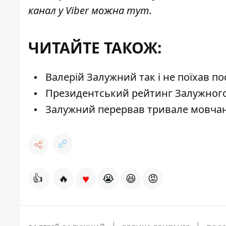
канал у Viber можна
тут
.
ЧИТАЙТЕ ТАКОЖ:
Валерій Залужний так і не поїхав п
Президентський рейтинг Залужного 
Залужний перервав тривале мовчан
♥
👍
🔥
😭
😆
😡