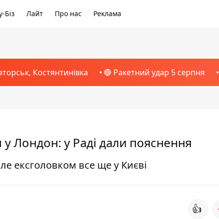
-Біз
Лайт
Про нас
Реклама
аторськ, Костянтинівка
🔴 Ракетний удар 5 серпня
у Лондон: у Раді дали пояснення
але ексголовком все ще у Києві
👍