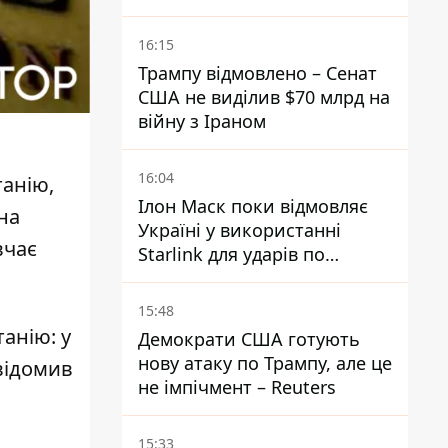
16:15
Трампу відмовлено – Сенат
США не виділив $70 млрд на
війну з Іраном
16:04
танію,
Ілон Маск поки відмовляє
на
Україні у використанні
вчає
Starlink для ударів по
території Росії – ЗМІ
15:48
танію: у
Демократи США готують
нову атаку по Трампу, але це
відомив
не імпічмент – Reuters
15:33