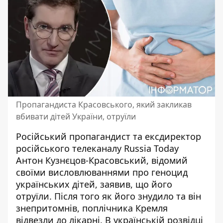
Пропагандиста Красовського, який закликав
вбивати дітей України, отруїли
Російський пропагандист та ексдиректор
російського телеканалу Russia Today
Антон Кузнєцов-Красовський, відомий
своїми висловлюваннями про геноцид
українських дітей,
заявив, що його
отруїли
. Після того як його знудило та він
знепритомнів, поплічника Кремля
відвезли до лікарні. В українській розвідці