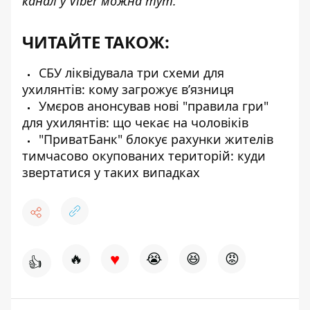
канал у Viber можна
тут
.
ЧИТАЙТЕ ТАКОЖ:
СБУ ліквідувала три схеми для
ухилянтів: кому загрожує вʼязниця
Умєров анонсував нові "правила гри"
для ухилянтів: що чекає на чоловіків
"ПриватБанк" блокує рахунки жителів
тимчасово окупованих територій: куди
звертатися у таких випадках
♥
🔥
😭
😆
😡
👍