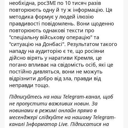
необхідна, росЗМІ по 10 тисяч разів
повторюють одну й ту ж інформацію. Ця
методика формує у людей ілюзію
правдивості повідомлень. Вони щоденно
повторюють однакові тексти про
"спеціальну військову операцію" та
"ситуацію на Донбасі". Результатом такого
нападу на аудиторію є те, що росіяни
дійсно вірять у наративи Кремля, це
погано впливає на свідомість осіб, які це
постійно дивляться, вони не можуть
відрізнити добро від зла, правди від
неправди тощо.
Підписуйтесь на наш
Telegram-канал
, щоб
не пропустити важливих новин. За
новинами в режимі онлайн прямо в
месенджері слідкуйте на нашому Telegram-
каналі
Інформатор Live
. Підписатися на