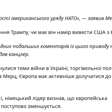
ності американського уряду НАТО», — заявив Ме
ння Трампу, чи має він намір вивести США з 
Жодних подальших коментарів із цього приводу 
одав канцлер.
улися теми війни в Україні, торгівельної пол
в Мерц, Європа має активніше долучатися до
сі, німецький лідер визнав, що європейська
й поступово зменшується.