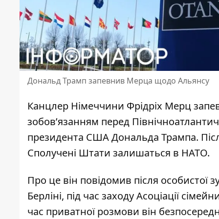
Дональд Трамп запевнив Мерца щодо Альянсу
Канцлер Німеччини Фрідріх Мерц запе
зобов’язанням перед Північноатлантич
президента США Дональда Трампа. Після
Сполучені Штати залишаться в НАТО
.
Про це він повідомив після особистої 
Берліні, під час заходу Асоціації сімейн
час приватної розмови він
безпосередн