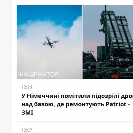
12:26
У Німеччині помітили підозрілі др
над базою, де ремонтують Patriot -
ЗМІ
12:07