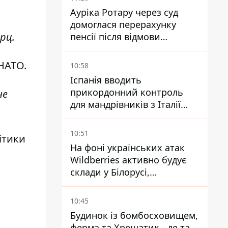
Ауріка Ротару через суд
домоглася перерахунку
рц.
пенсії після відмови
Пенсійного фонду
НАТО.
10:58
Іспанія вводить
прикордонний контроль
не
для мандрівників з Італії
через міграційний конфлікт
10:51
ітики
На фоні українських атак
Wildberries активно будує
склади у Білорусі,
Казахстані, Узбекистані
10:45
Будинок із бомбосховищем,
ферма та Хрещатик - де та