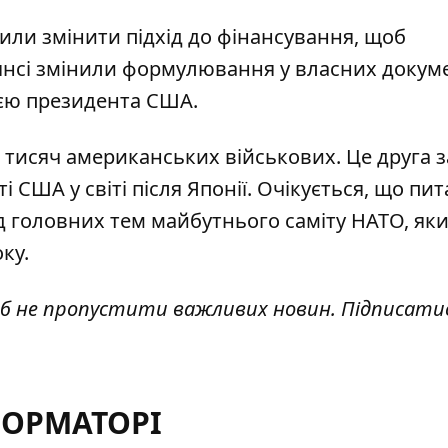
шили
змінити підхід до фінансування
, щоб
ьянсі змінили формулювання у власних докум
ією президента США.
 тисяч американських військових. Це друга з
 США у світі після Японії. Очікується, що пи
д головних тем майбутнього саміту НАТО, як
оку
.
об не пропустити важливих новин. Підписати
ФОРМАТОРІ