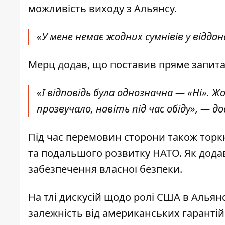
можливість виходу з Альянсу.
«У мене немає жодних сумнівів у відда
Мерц додав, що поставив пряме запита
«І відповідь була однозначна — «Ні». 
прозвучало, навіть під час обіду», — д
Під час перемовин сторони також торкн
та подальшого розвитку НАТО. Як дода
забезпечення власної безпеки.
На тлі дискусій щодо ролі США в Альян
залежність від американських гаранті