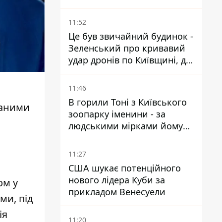
11:52
Це був звичайний будинок -
Зеленський про кривавий
удар дронів по Київщині, де
загинули дідусь, бабуся та їх
малолітній онук
11:46
В горили Тоні з Київського
даними
зоопарку іменини - за
людськими мірками йому
вже понад 90 років
11:27
США шукає потенційного
нового лідера Куби за
ом у
прикладом Венесуели
ми, під
ія
11:20