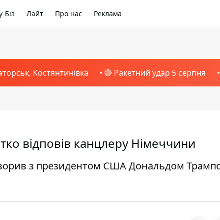
-Біз
Лайт
Про нас
Реклама
аторськ, Костянтинівка
🔴 Ракетний удар 5 серпня
ітко відповів канцлеру Німеччини
оворив з президентом США Дональдом Трамп