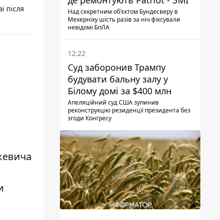
де ремонтують Patriot - ЗМІ
і після
Над секретним об'єктом Бундесверу в
Мехерніху шість разів за ніч фіксували
невідомі БпЛА
12:22
Суд заборонив Трампу
будувати бальну залу у
Білому домі за $400 млн
Апеляційний суд США зупинив
реконструкцію резиденції президента без
згоди Конгресу
кевича
и