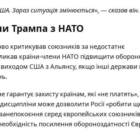
ША. Зараз ситуація змінюється», — сказав він.
ни Трампа з НАТО
во критикував союзників за недостатнє
кликав країни-члени НАТО підвищити оборон
в виходом США з Альянсу, якщо інші держави 
нь.
е гарантує захисту країнам, які «не платять», 
ї дисципліни може дозволити Росії «робити щ
занепокоєння серед європейських союзників
необхідність посилення обороноздатності Є