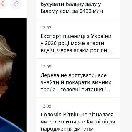
будувати бальну залу у
Білому домі за $400 млн
12:07
Експорт пшениці з України
у 2026 році може впасти
вдвічі через атаки росіян по
портах
12:05
Дерева не врятувати, але
знайти й покарати винних
треба - головні питання і
висновки з конфлікту на
Теремках
12:05
Соломія Вітвіцька зізналася,
чи залишиться в Києві після
народження дитини