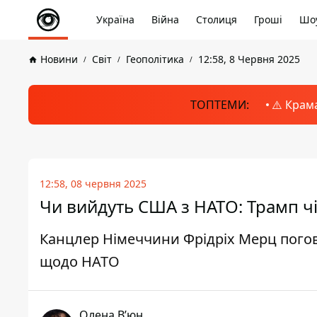
Україна
Війна
Столиця
Гроші
Шоу
Новини
Світ
Геополітика
12:58, 8 Червня 2025
ТОПТЕМИ:
⚠️ Крам
12:58, 08 червня 2025
Чи вийдуть США з НАТО: Трамп ч
Канцлер Німеччини Фрідріх Мерц пог
щодо НАТО
Олена Вʼюн