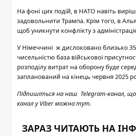
На фоні цих подій, в НАТО навіть вирі
задовольнити Трампа. Крім того, в Ал
щоб уникнути конфлікту
з адміністрац
У Німеччині ж дислоковано близько 35
чисельністю база військової присутності
розподілу витрат на оборону буде сере
запланований на
кінець червня 2025 р
Підпишіться на наш
Telegram-канал
, щ
канал у Viber можна
тут
.
ЗАРАЗ ЧИТАЮТЬ НА ІН