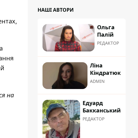
НАШІ АВТОРИ
ентах,
Ольга
Палій
РЕДАКТОР
а
тання
Ліна
ий
Кіндратюк
ADMIN
ся на
Едуард
Бакканський
РЕДАКТОР