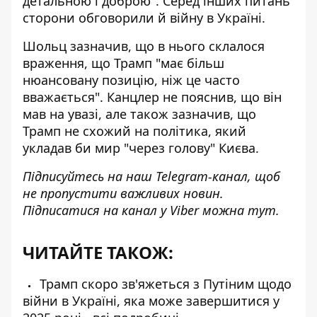
детальною і доброю". Серед інших питань
сторони обговорили й війну в Україні.
Шольц зазначив, що в нього склалося
враження, що Трамп "має більш
нюансовану позицію, ніж це часто
вважається". Канцлер не пояснив, що він
мав на увазі, але також зазначив, що
Трамп не схожий на політика, який
укладав би мир "через голову" Києва
.
Підписуйтесь на наш
Telegram-канал
, щоб
не пропустити важливих новин.
Підписатися на канал у Viber можна
тут
.
ЧИТАЙТЕ ТАКОЖ:
Трамп скоро зв'яжеться з Путіним щодо
війни в Україні, яка може завершитися у