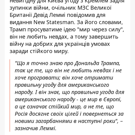
невигідну для Києва угоду
з Кремлем задля
зупинки війни, очільник МЗС Великої
Британії Девід Леммі повідомив для
видання New Statesman. За його словами,
Трамп просуватиме ідею "мир через силу",
він не любить невдах, а тому завершить
війну на добрих для українців умовах
заради стійкого миру.
"Що я точно знаю про Дональда Трампа,
так це те, що він не любить невдах і не
хоче програвати; він хоче отримати
правильну угоду для американського
народу. І він знає, що правильна угода для
американського народу - це мир в Європі,
а це означає стійкий мир, а не те, що
Росія досягне своїх цілей і повернеться за
новими загарбаннями в наступні роки", –
зазначив Леммі.