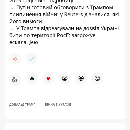
2025 році - всі подробиці
Путін готовий обговорити з Трампом
припинення війни: у Reuters дізналися, які
його вимоги
У Трампа відреагували на дозвіл Україні
бити по території Росії: загрожує
ескалацією
♥
🔥
😭
😆
😡
👍
ДОНАЛЬД ТРАМП
ВІЙНА В УКРАЇНІ