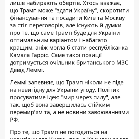
лише набирають обертів. Хтось вважає,
що Трамп може "здати Україну", скоротити
фінансування та посадити Київ та Москву
за стіл переговорів, але існують й думки
про те, що саме
Трамп буде для України
оптимальним варіантом
і набагато
кращим, аніж могла б стати республіканка
Камала Гарріс. Саме такої позиції
дотримується очільник британського МЗС
Девід Леммі.
Леммі запевняє, що Трамп ніколи не піде
на невигідну для України угоду. Політик
просуватиме ідею "мир через силу", але
так, щоб вона завершилась стійким
перемир'ям та, а не новини завоюваннями
РФ.
Про те, що
Трамп не погодиться на