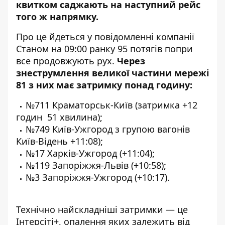
квитком саджають на наступний рейс
того ж напрямку.
Про це
йдеться
у повідомленні компанії
Станом на 09:00 ранку 95 потягів попри
все продовжують рух.
Через
знеструмлення великої частини мережі
81 з них має затримку понад годину:
№711 Краматорськ-Київ (затримка +12
годин 51 хвилина);
№749 Київ-Ужгород з групою вагонів
Київ-Відень +11:08);
№17 Харків-Ужгород (+11:04);
№119 Запоріжжя-Львів (+10:58);
№3 Запоріжжя-Ужгород (+10:17).
Технічно найскладніші затримки — це
Інтерсіті+, опалення яких залежить від