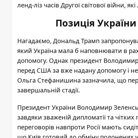
ленд-ліз часів Другої світової війни, я
Позиція України
Нагадаємо, Дональд Трамп запропонува
який Україна мала б наповнювати в ра
допомогу. Однак президент Володимир 
перед США за вже надану допомогу і
не
Ольга Стефанишина зазначила, що пер
завершальній стадії.
Президент України Володимир Зеленськ
завдяки зваженій дипломатії та
чітких 
переговорів навпроти Росії мають сиді
що Київ готовий до обміну полонених у 