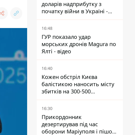
доларів надприбутку з
початку війни в Україні -
Bloomberg
16:48
ГУР показало удар
морських дронів Magura по
Ялті - відео
16:40
Кожен обстріл Києва
балістикою наносить місту
збитків на 300-500
мільйонів - Петро
Пантелеєв
16:30
Прикордонник
дезертирував під час
оборони Маріуполя і пішов