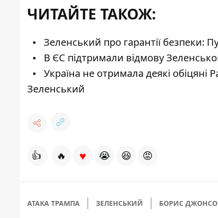
ЧИТАЙТЕ ТАКОЖ:
Зеленський про гарантії безпеки: П
В ЄС підтримали відмову Зеленськог
Україна не отримала деякі обіцяні P
Зеленський
♥
👍
🔥
😭
😆
😡
АТАКА ТРАМПА
ЗЕЛЕНСЬКИЙ
БОРИС ДЖОНСО