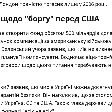
кі Лондон повністю погасив лише у 2006 році.
 щодо "боргу" перед США
в створити фонд обсягом 500 мільярдів дола
хунок компенсації за американську військову
Зеленський учора заявив, що Київ не визнає
 планує її компенсувати
. Водночас віце-прем'
еговори щодо цього питання перебувають н
ий заявив, що мир в Україні можна досягну
гарантій безпеки
. Він наголосив, що за столо
ти Україна, ЄС та США. Також глава держави д
форматі "всіх на всіх".