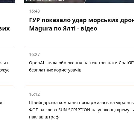
16:48
ГУР показало удар морських дро
вих
Magura по Ялті - відео
16:27
ля і
OpenAI зняла обмеження на текстові чати ChatGP
рожує
безплатних користувачів
16:12
ас
Швейцарська компанія поскаржилась на українсь
ФОП за слова SUN SCRIPTION на упаковці крему -
наклав штраф