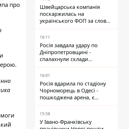
мпа про
Швейцарська компанія
поскаржилась на
українського ФОП за слова
SUN SCRIPTION на упаковці
о
крему - АМКУ наклав штраф
16:11
Росія завдала удару по
Дніпропетровщині -
ки
спалахнули склади
ферою.
логістичної компанії
16:01
инно
Росія вдарила по стадіону
лика
Чорноморець в Одесі -
пошкоджена арена, є
постраждалий
15:58
омоги
У Івано-Франківську
ький
працівники Нової пошти