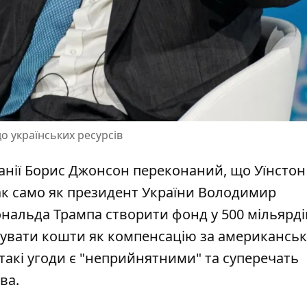
 українських ресурсів
танії Борис Джонсон переконаний, що Уїнстон
так само як президент України Володимир
Дональда Трампа створити
фонд у 500 мільярді
овувати кошти як компенсацію за американськ
 такі угоди є "неприйнятними" та суперечать
ва.