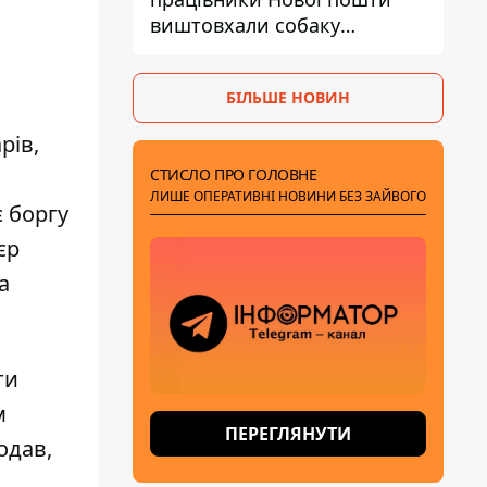
виштовхали собаку
шваброю у 37-градусну
спеку — реакція компанії
БІЛЬШЕ НОВИН
рів,
СТИСЛО ПРО ГОЛОВНЕ
ЛИШЕ ОПЕРАТИВНІ НОВИНИ БЕЗ ЗАЙВОГО
 боргу
єр
а
ти
м
ПЕРЕГЛЯНУТИ
одав,