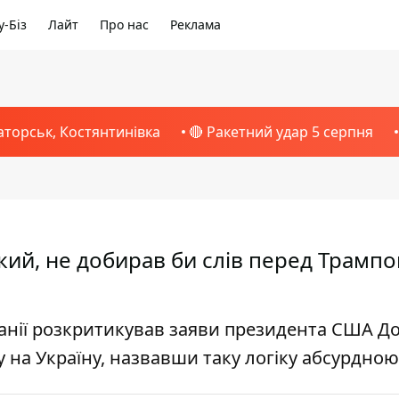
-Біз
Лайт
Про нас
Реклама
аторськ, Костянтинівка
🔴 Ракетний удар 5 серпня
ий, не добирав би слів перед Трампо
танії розкритикував заяви президента США Д
у на Україну, назвавши таку логіку абсурдною