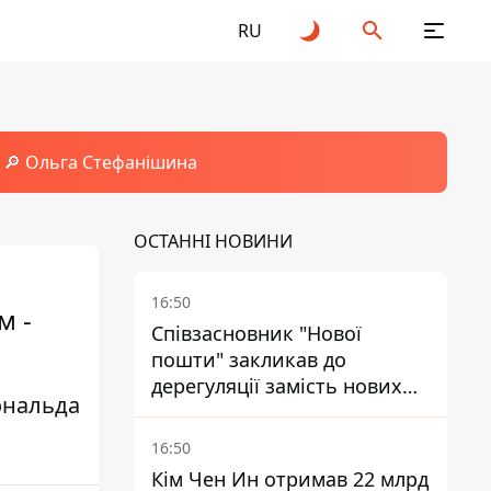
RU
🔎 Ольга Стефанішина
ОСТАННІ НОВИНИ
16:50
м -
Співзасновник "Нової
пошти" закликав до
дерегуляції замість нових
ональда
податків - Гетманцев проти
16:50
Кім Чен Ин отримав 22 млрд