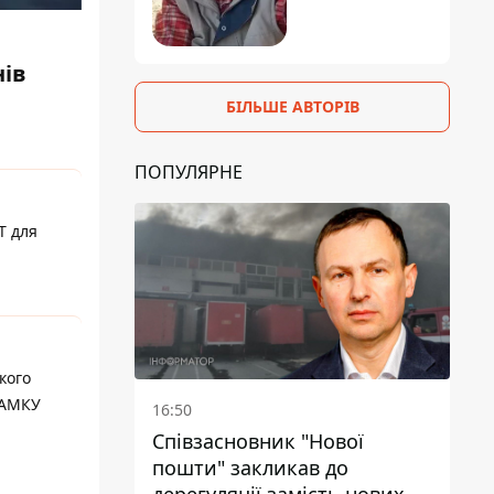
нів
БІЛЬШЕ АВТОРІВ
ПОПУЛЯРНЕ
T для
кого
 АМКУ
16:50
Співзасновник "Нової
пошти" закликав до