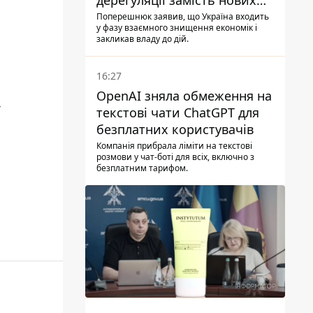
дерегуляції замість нових
податків - Гетманцев проти
Поперешнюк заявив, що Україна входить
у фазу взаємного знищення економік і
закликав владу до дій.
16:27
OpenAI зняла обмеження на
-
текстові чати ChatGPT для
безплатних користувачів
Компанія прибрала ліміти на текстові
розмови у чат-боті для всіх, включно з
безплатним тарифом.