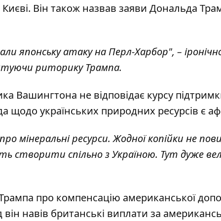
Києві. Він також назвав заяви Дональда Тра
али японську атаку на Перл-Харбор", – іронічн
нтуючи риторику Трампа.
ка Вашингтона не відповідає курсу підтрим
да щодо українських природних ресурсів є а
про мінеральні ресурси. Жодної копійки не пов
ть створити спільно з Україною. Тут дуже ве
Трампа про компенсацію американської доп
 він навів британські виплати за американс