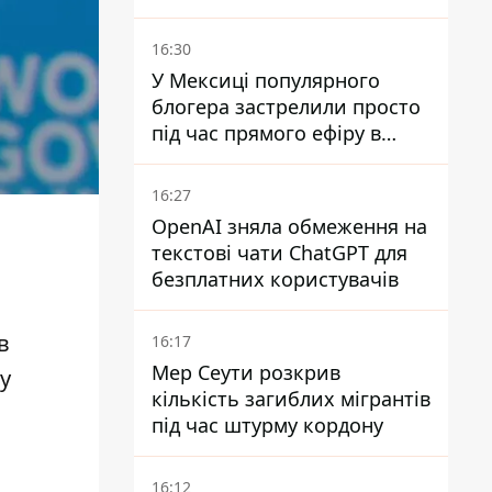
служити в "ДНР" - йому
оголосили підозру,
16:30
загрожує довічне
У Мексиці популярного
блогера застрелили просто
під час прямого ефіру в
TikTok
16:27
OpenAI зняла обмеження на
текстові чати ChatGPT для
безплатних користувачів
в
16:17
Мер Сеути розкрив
у
кількість загиблих мігрантів
під час штурму кордону
16:12