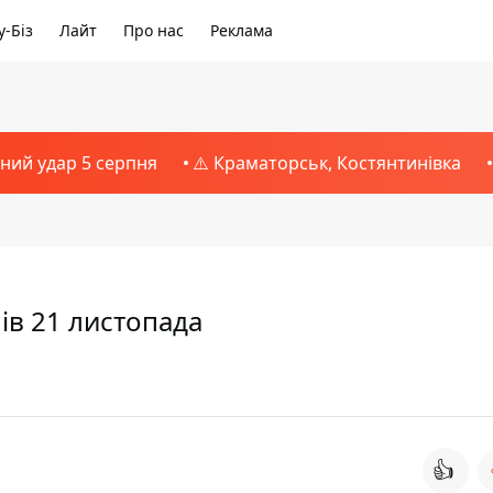
-Біз
Лайт
Про нас
Реклама
тний удар 5 серпня
⚠️ Краматорськ, Костянтинівка
чів 21 листопада
👍