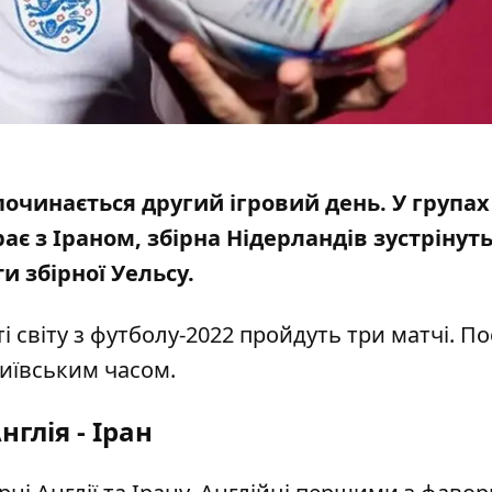
починається другий ігровий день. У групах 
грає з Іраном
, збірна Нідерландів зустрінуть
 збірної Уельсу.
ті світу з футболу-2022 пройдуть три матчі. П
 київським часом.
нглія - Іран