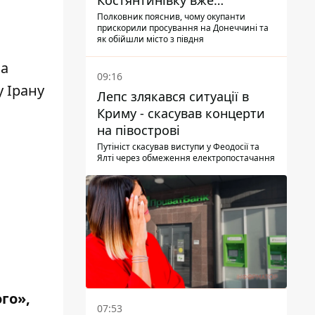
Костянтинівку вже
найближчими місяцями
Полковник пояснив, чому окупанти
прискорили просування на Донеччині та
як обійшли місто з півдня
на
09:16
у Ірану
Лепс злякався ситуації в
Криму - скасував концерти
на півострові
Путініст скасував виступи у Феодосії та
Ялті через обмеження електропостачання
го»,
07:53