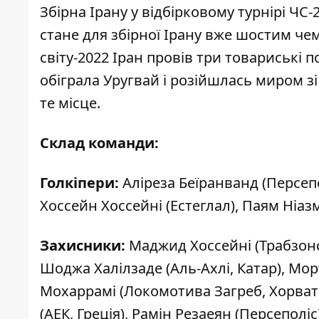
Збірна Ірану у відбірковому турнірі ЧС
стане для збірної Ірану вже шостим чем
світу-2022 Іран провів три товариські 
обіграла Уругвай і розійшлась миром зі
те місце.
Склад команди:
Голкіпери:
Аліреза Беїранванд (Персепо
Хоссейн Хоссейні (Естеглал), Паям Ніаз
Захисники:
Маджид Хоссейні (Трабзонсп
Шоджа Халілзаде (Аль-Ахлі, Катар), Мор
Мохаррамі (Локомотива Загреб, Хорватія
(АЕК, Греція), Рамін Резаеян (Персеполіс