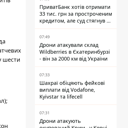
итів
ПриватБанк хотів отримати
33 тис. грн за простроченим
кредитом, але суд стягнув з
боржниці лише 22 тис. грн
07:49
да
Дрони атакували склад
матчевих
Wildberries в Єкатеринбурзі
- він за 2000 км від України
у шести
07:33
Шахраї обіцяють фейкові
виплати від Vodafone,
Kyivstar та lifecell
л);
07:31
Дрони атакують
жон
окупований Крим - у Керчі