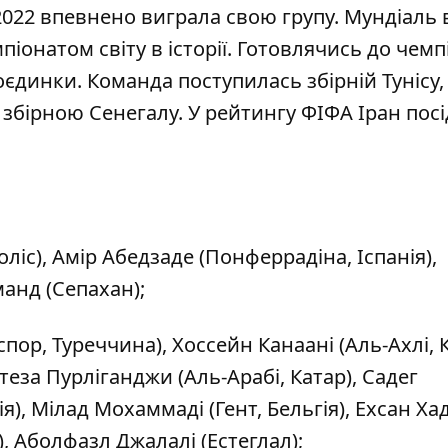
-2022 впевнено виграла свою групу. Мундіаль 
піонатом світу в історії. Готовлячись до чемп
поєдинки. Команда поступилась збірній Тунісу,
 збірною Сенегалу. У рейтингу ФІФА Іран посі
ліс), Амір Абедзаде (Понферрадіна, Іспанія),
манд (Сепахан);
ор, Туреччина), Хоссейн Канаані (Аль-Ахлі, К
теза Пурліганджи (Аль-Арабі, Катар), Садег
), Мілад Мохаммаді (Гент, Бельгія), Ехсан Ха
), Аболфазл Джалалі (Естеглал);