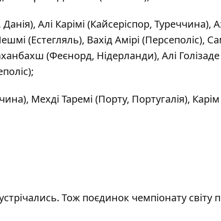
 Данія), Алі Карімі (Кайсеріспор, Туреччина), 
ешмі (Естегляль), Вахід Амірі (Персеполіс), С
аханбахш (Феєнорд, Нідерланди), Алі Голізаде
поліс);
ина), Мехді Таремі (Порту, Португалія), Карім
 зустрічались. Тож поєдинок чемпіонату світу 