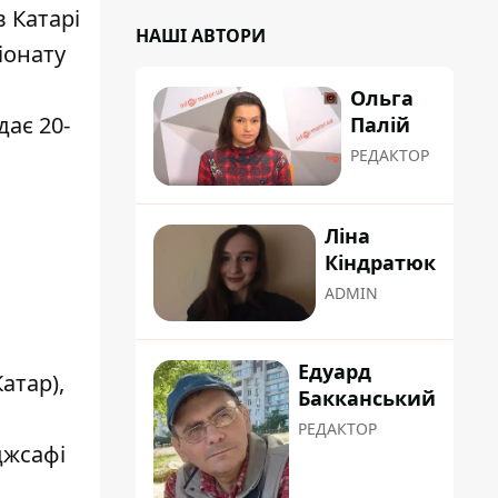
в Катарі
НАШІ АВТОРИ
іонату
Ольга
дає 20-
Палій
РЕДАКТОР
Ліна
Кіндратюк
ADMIN
Едуард
атар),
Бакканський
РЕДАКТОР
джсафі