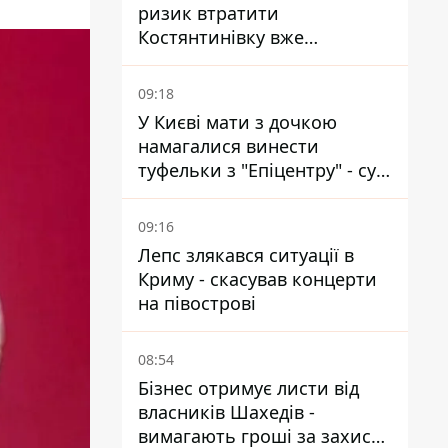
ризик втратити
Костянтинівку вже
найближчими місяцями
09:18
У Києві мати з дочкою
намагалися винести
туфельки з "Епіцентру" - суд
виніс вирок
09:16
Лепс злякався ситуації в
Криму - скасував концерти
на півострові
08:54
Бізнес отримує листи від
власників Шахедів -
вимагають гроші за захист