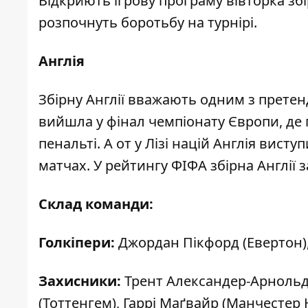
Відкриють ігрову програму вівторка збі
розпочнуть боротьбу на турнірі.
Англія
Збірну Англії вважають одним з прете
вийшла у фінал чемпіонату Європи, де п
пенальті. А от у Лізі націй Англія вис
матчах. У рейтингу ФІФА збірна Англії з
Склад команди:
Голкіпери:
Джордан Пікфорд (Евертон),
Захисники:
Трент Александер-Арнольд (
(Тоттенгем), Гаррі Маґвайр (Манчесте