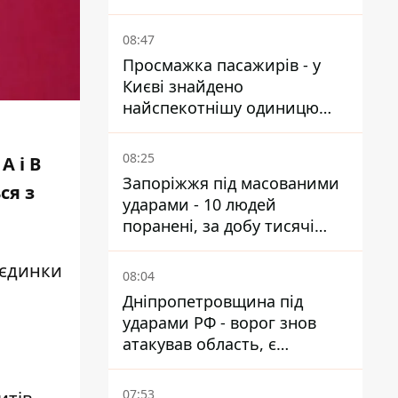
від атак
08:47
Просмажка пасажирів - у
Києві знайдено
найспекотнішу одиницю
громадського транспорту
08:25
А і В
Запоріжжя під масованими
ся з
ударами - 10 людей
поранені, за добу тисячі
атак
оєдинки
08:04
Дніпропетровщина під
ударами РФ - ворог знов
атакував область, є
руйнування та пожежі
07:53