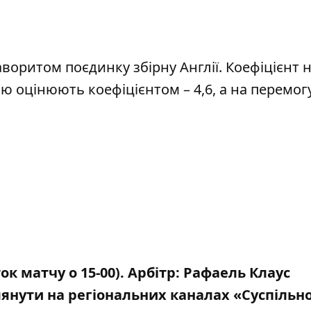
оритом поєдинку збірну Англії. Коефіцієнт 
ю оцінюють коефіцієнтом – 4,6, а на перемог
к матчу о 15-00). Арбітр: Рафаель Клаус
янути на регіональних каналах «Суспільно