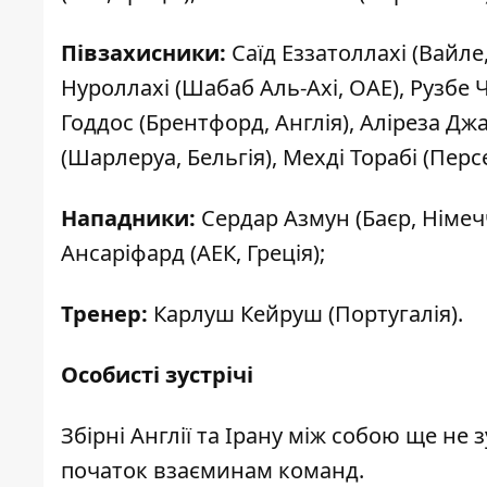
Півзахисники:
Саїд Еззатоллахі (Вайле,
Нуроллахі (Шабаб Аль-Ахі, ОАЕ), Рузбе Ч
Годдос (Брентфорд, Англія), Аліреза Дж
(Шарлеруа, Бельгія), Мехді Торабі (Персе
Нападники:
Сердар Азмун (Баєр, Німечч
Ансаріфард (АЕК, Греція);
Тренер:
Карлуш Кейруш (Португалія).
Особисті зустрічі
Збірні Англії та Ірану між собою ще не
початок взаєминам команд.