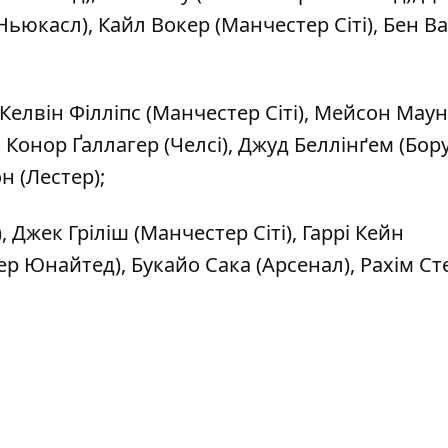
 (Ньюкасл), Кайл Вокер (Манчестер Сіті), Бен В
 Келвін Філліпс (Манчестер Сіті), Мейсон Маун
 Конор Ґаллагер (Челсі), Джуд Беллінґем (Бору
 (Лестер);
, Джек Гріліш (Манчестер Сіті), Гаррі Кейн
р Юнайтед), Букайо Сака (Арсенал), Рахім Ст