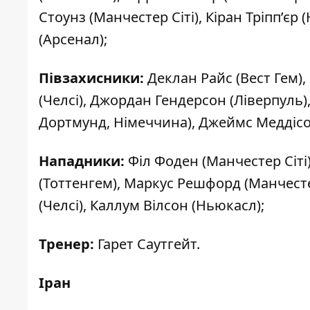
Стоунз (Манчестер Сіті), Кіран Тріпп’єр
(Арсенал);
Півзахисники:
Деклан Райс (Вест Гем),
(Челсі), Джордан Гендерсон (Ліверпуль),
Дортмунд, Німеччина), Джеймс Меддісон
Нападники:
Філ Фоден (Манчестер Сіті)
(Тоттенгем), Маркус Решфорд (Манчесте
(Челсі), Каллум Вілсон (Ньюкасл);
Тренер:
Гарет Саутгейт.
Іран