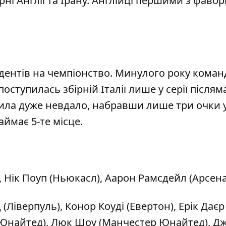
рні Англії та Ірану. Англійці першими з фавор
ндентів на чемпіонство. Минулого року коман
оступилась збірній Італії лише у серії після
тупила дуже невдало, набравши лише три очки 
аймає 5-те місце.
 Нік Поуп (Ньюкасл), Аарон Рамсдейл (Арсена
Ліверпуль), Конор Коуді (Евертон), Ерік Даєр
р Юнайтед), Люк Шоу (Манчестер Юнайтед), Д