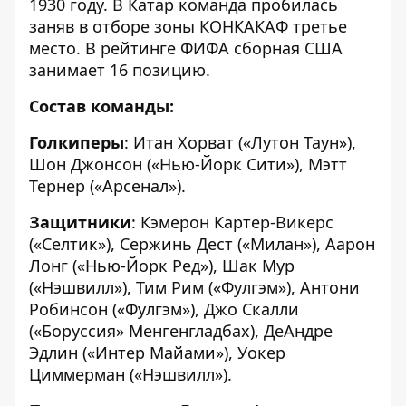
1930 году. В Катар команда пробилась
заняв в отборе зоны КОНКАКАФ третье
место. В рейтинге ФИФА сборная США
занимает 16 позицию.
Состав команды:
Голкиперы
: Итан Хорват («Лутон Таун»),
Шон Джонсон («Нью-Йорк Сити»), Мэтт
Тернер («Арсенал»).
Защитники
: Кэмерон Картер-Викерс
(«Селтик»), Сержинь Дест («Милан»), Аарон
Лонг («Нью-Йорк Ред»), Шак Мур
(«Нэшвилл»), Тим Рим («Фулгэм»), Антони
Робинсон («Фулгэм»), Джо Скалли
(«Боруссия» Менгенгладбах), ДеАндре
Эдлин («Интер Майами»), Уокер
Циммерман («Нэшвилл»).