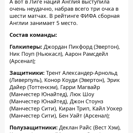
А вот в Лиге наций Англия выступила
очень неудачно, набрав всего три очка в
шести матчах. В рейтинге ФИФА сборная
Англии занимает 5 место.
Состав команды:
Голкиперы:
Джордан Пикфорд (Эвертон),
Ник Поуп (Ньюкасл), Аарон Рамсдейл
(Арсенал);
Защитники:
Трент Александер-Арнольд
(Ливерпуль), Конор Коуди (Эвертон), Эрик
Дайер (Тоттенхэм), Гарри Магвайр
(Манчестер Юнайтед), Люк Шоу
(Манчестер Юнайтед), Джон Стоунз
(Манчестер Сити), Киран Трип, Кайл Уокер
(Манчестер Сити), Бен Уайт (Арсенал);
Полузащитники:
Деклан Райс (Вест Хэм),