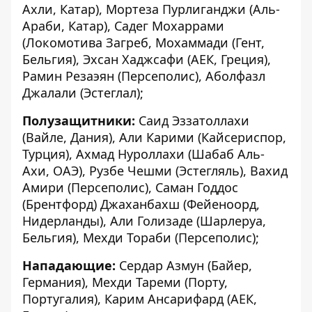
Ахли, Катар), Мортеза Пурлиганджи (Аль-
Араби, Катар), Садег Мохаррами
(Локомотива Загреб, Мохаммади (Гент,
Бельгия), Эхсан Хаджсафи (АЕК, Греция),
Рамин Резаэян (Персеполис), Аболфазл
Джалали (Эстеглал);
Полузащитники:
Саид Эззатоллахи
(Вайле, Дания), Али Карими (Кайсериспор,
Турция), Ахмад Нуроллахи (Шабаб Аль-
Ахи, ОАЭ), Рузбе Чешми (Эстегляль), Вахид
Амири (Персеполис), Саман Годдос
(Брентфорд) Джаханбахш (Фейеноорд,
Нидерланды), Али Голизаде (Шарлеруа,
Бельгия), Мехди Тораби (Персеполис);
Нападающие:
Сердар Азмун (Байер,
Германия), Мехди Тареми (Порту,
Португалия), Карим Ансарифард (АЕК,