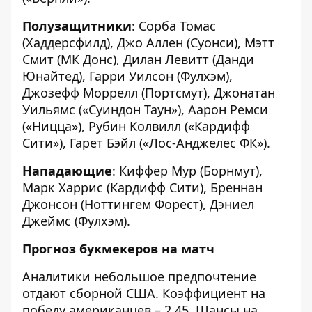
Полузащитники
: Сорба Томас
(Хаддерсфилд), Джо Аллен (Суонси), Мэтт
Смит (МК Донс), Дилан Левитт (Данди
Юнайтед), Гарри Уилсон (Фулхэм),
Джозефф Моррелл (Портсмут), Джонатан
Уильямс («Суиндон Таун»), Аарон Ремси
(«Ницца»), Рубин Колвилл («Кардифф
Сити»), Гарет Бэйл («Лос-Анджелес ФК»).
Нападающие
: Киффер Мур (Борнмут),
Марк Харрис (Кардифф Сити), Бреннан
Джонсон (Ноттингем Форест), Дэниел
Джеймс (Фулхэм).
Прогноз букмекеров на матч
Аналитики небольшое предпочтение
отдают сборной США. Коэффициент на
победу американцев – 2,45. Шансы на