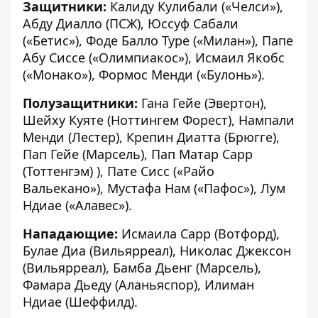
Защитники:
Калиду Кулибали («Челси»),
Абду Диалло (ПСЖ), Юссуф Сабали
(«Бетис»), Фоде Балло Туре («Милан»), Папе
Абу Сиссе («Олимпиакос»), Исмаил Якобс
(«Монако»), Формос Менди («Булонь»).
Полузащитники:
Гана Гейе (Эвертон),
Шейху Куяте (Ноттингем Форест), Нампали
Менди (Лестер), Крепин Диатта (Брюгге),
Пап Гейе (Марсель), Пап Матар Сарр
(Тоттенгэм) ), Пате Сисс («Райо
Вальекано»), Мустафа Нам («Пафос»), Лум
Ндиае («Алавес»).
Нападающие:
Исмаила Сарр (Вотфорд),
Булае Диа (Вильярреал), Николас Джексон
(Вильярреал), Бамба Дьенг (Марсель),
Фамара Дьеду (Аланьяспор), Илиман
Ндиае (Шеффилд).