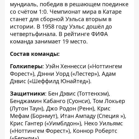
мундиаль, победив в решающем поединке
со счётом 1:0. Чемпионат мира в Катаре
станет для сборной Уэльса вторым в
истории. В 1958 году Уэльс дошёл до
четвертьфинала. В рейтинге ФИФА
команда занимает 19 место.
Состав команды:
Голкиперы
: Уэйн Хеннесси («Ноттингем
Форест»), Дэнни Уорд («Лестер»), Адам
Дэвис («Шеффилд Юнайтед»).
Защитники
: Бен Дэвис (Тоттенхэм),
Бенджамин Кабанго (Суонси), Том Локьер
(Лутон Таун), Джо Родон (Ренн), Крис
Мефам (Борнмут), Итан Ампаду (Специя »),
Крис Гантер («Уимблдон»), Неко Уильямс
(«Ноттингем Форест»), Коннор Робертс
(«Бернли»).