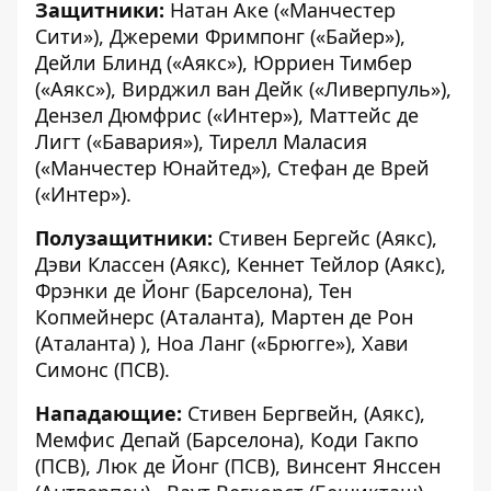
Защитники:
Натан Аке («Манчестер
Сити»), Джереми Фримпонг («Байер»),
Дейли Блинд («Аякс»), Юрриен Тимбер
(«Аякс»), Вирджил ван Дейк («Ливерпуль»),
Дензел Дюмфрис («Интер»), Маттейс де
Лигт («Бавария»), Тирелл Маласия
(«Манчестер Юнайтед»), Стефан де Врей
(«Интер»).
Полузащитники:
Стивен Бергейс (Аякс),
Дэви Классен (Аякс), Кеннет Тейлор (Аякс),
Фрэнки де Йонг (Барселона), Тен
Копмейнерс (Аталанта), Мартен де Рон
(Аталанта) ), Ноа Ланг («Брюгге»), Хави
Симонс (ПСВ).
Нападающие:
Стивен Бергвейн, (Аякс),
Мемфис Депай (Барселона), Коди Гакпо
(ПСВ), Люк де Йонг (ПСВ), Винсент Янссен