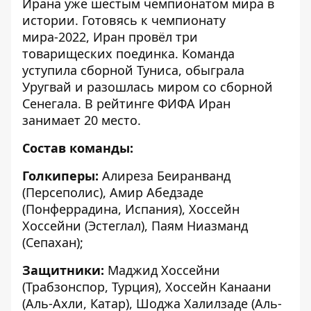
Ирана уже шестым чемпионатом мира в
истории. Готовясь к чемпионату
мира-2022, Иран провёл три
товарищеских поединка. Команда
уступила сборной Туниса, обыграла
Уругвай и разошлась миром со сборной
Сенегала. В рейтинге ФИФА Иран
занимает 20 место.
Состав команды:
Голкиперы:
Алиреза Беиранванд
(Персеполис), Амир Абедзаде
(Понферрадина, Испания), Хоссейн
Хоссейни (Эстеглал), Паям Ниазманд
(Сепахан);
Защитники:
Маджид Хоссейни
(Трабзонспор, Турция), Хоссейн Канаани
(Аль-Ахли, Катар), Шоджа Халилзаде (Аль-