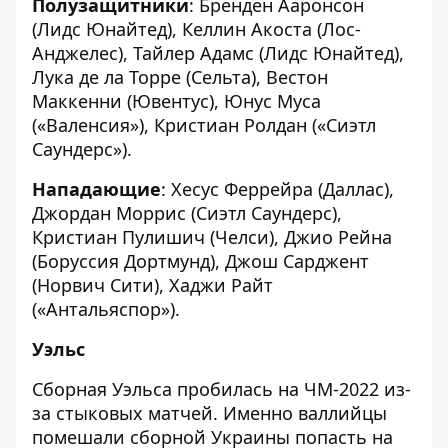
Полузащитники
: Бренден Ааронсон
(Лидс Юнайтед), Келлин Акоста (Лос-
Анджелес), Тайлер Адамс (Лидс Юнайтед),
Лука де ла Торре (Сельта), Вестон
Маккенни (Ювентус), Юнус Муса
(«Валенсия»), Кристиан Ролдан («Сиэтл
Саундерс»).
Нападающие
: Хесус Феррейра (Даллас),
Джордан Моррис (Сиэтл Саундерс),
Кристиан Пулишич (Челси), Джио Рейна
(Боруссия Дортмунд), Джош Сарджент
(Норвич Сити), Хаджи Райт
(«Антальяспор»).
Уэльс
Сборная Уэльса пробилась на ЧМ-2022 из-
за стыковых матчей. Именно валлийцы
помешали сборной Украины попасть на