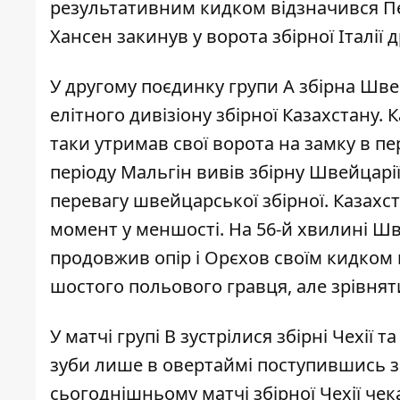
результативним кидком відзначився Пет
Хансен закинув у ворота збірної Італії 
У другому поєдинку групи А збірна Швей
елітного дивізіону збірної Казахстану.
таки утримав свої ворота на замку в пе
періоду Мальгін вивів збірну Швейцарії
перевагу швейцарської збірної. Казахс
момент у меншості. На 56-й хвилині Ш
продовжив опір і Орєхов своїм кидком 
шостого польового гравця, але зрівнят
У матчі групі В зустрілися збірні Чехії 
зуби лише в овертаймі поступившись зб
сьогоднішньому матчі збірної Чехії чек