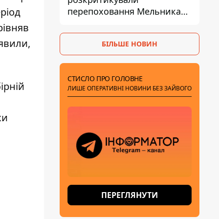
перепоховання Мельника
еріод
через ризик дипломатичної
рівняв
ізоляції
явили,
БІЛЬШЕ НОВИН
СТИСЛО ПРО ГОЛОВНЕ
ірній
ЛИШЕ ОПЕРАТИВНІ НОВИНИ БЕЗ ЗАЙВОГО
хи
ПЕРЕГЛЯНУТИ