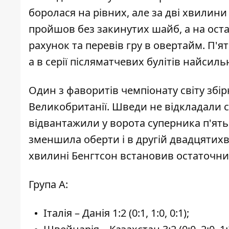
боролася на рівних, але за дві хвилини
пройшов без закинутих шайб, а на оста
рахунок та перевів гру в овертайм. П'
а в серії післяматчевих булітів найсил
Один з фаворитів чемпіонату світу збір
Великобританії. Шведи не відкладали с
відвантажили у ворота суперника п'ять
зменшила оберти і в другій двадцятихв
хвилині Бенгтсон встановив остаточни
Група А:
Італія – Данія 1:2 (0:1, 1:0, 0:1);