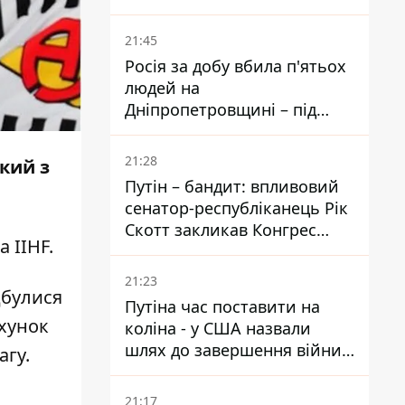
біль – він очолив народне
голосування
21:45
Росія за добу вбила п'ятьох
людей на
Дніпропетровщині – під
ударами опинилися п'ять
районів області
21:28
який з
Путін – бандит: впливовий
сенатор-республіканець Рік
Скотт закликав Конгрес
на
IIHF
.
притягнути РФ до
відповідальності за війну в
21:23
Україні
ідбулися
Путіна час поставити на
ахунок
коліна - у США назвали
шлях до завершення війни -
агу.
National Security Journal
21:17