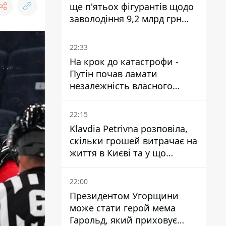
ще п'ятьох фігурантів щодо
заволодіння 9,2 млрд грн
ПриватБанку скерували до
суду
22:33
На крок до катастрофи -
Путін почав ламати
незалежність власного
Центробанку, змусивши
знизити базову ставку
22:15
Klavdia Petrivna розповіла,
скільки грошей витрачає на
життя в Києві та у що
вкладає мільйони
22:00
Президентом Угорщини
може стати герой мема
Гарольд, який приховує