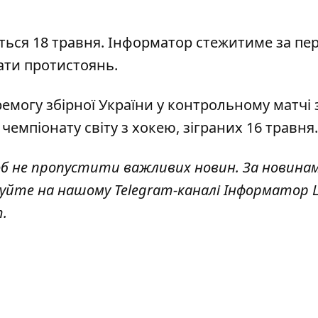
ться 18 травня.
Інформатор
стежитиме за пер
тати протистоянь.
емогу збірної України
у контрольному матчі 
чемпіонату світу з хокею
, зіграних 16 травня.
об не пропустити важливих новин. За новина
куйте на нашому Telegram-каналі
Інформатор L
т
.