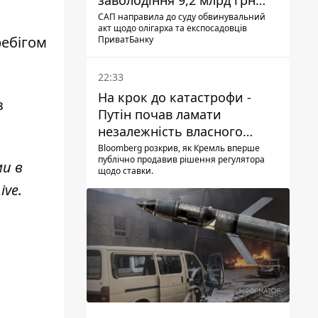
заволодіння 9,2 млрд грн
ПриватБанку скерували до
САП направила до суду обвинувальний
акт щодо олігарха та експосадовців
суду
ебігом
ПриватБанку
22:33
На крок до катастрофи -
з
Путін почав ламати
незалежність власного
Центробанку, змусивши
Bloomberg розкрив, як Кремль вперше
публічно продавив рішення регулятора
знизити базову ставку
ми в
щодо ставки.
ive
.