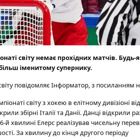
онаті світу немає прохідних матчів. Будь-
 більш іменитому супернику.
світу повідомляє
Інформатор
, з посиланням 
емпіонаті світу з хокею в елітному дивізіоні в
крили збірні Італії та Данії. Данці відкрили р
6-й хвилині Елерс реалізував чисельну перев
ості. За хвилину до кінця другого періоду