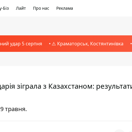
-Біз
Лайт
Про нас
Реклама
тний удар 5 серпня
⚠️ Краматорськ, Костянтинівка
арія зіграла з Казахстаном: результат
29 травня.