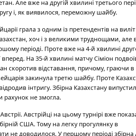
ан. Але вже на другій хвилині третього пері
другу і, як виявилося, переможну шайбу.
царії грала з одним із претендентів на виліт 
 Казахстан, хоч і з великими труднощами, але 
ршому періоді. Проте вже на 4-й хвилині друг
 вперед. На 35-й хвилині матчу Сіміон подвої
тан скоротив відставання, причому, граючи в
вейцарія закинула третю шайбу. Проте Казах
відродив інтригу. Збірна Казахстану випусти
и рахунок не змогла.
та Австрії. Австрійці на цьому турнірі вже пока
ірній США. Тому на легку прогулянку в
ати не доводилося. У першому періоді збірна 