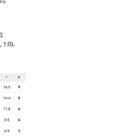
2);
);
 1:0).