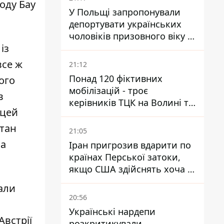
оду Бау
У Польщі запропонували
депортувати українських
чоловіків призовного віку -
із
кого це може торкнутися
все ж
21:12
Понад 120 фіктивних
ого
мобілізацій - троє
в
керівників ТЦК на Волині та
 цей
Буковині отримали підозри
за фейкові звіти
стан
21:05
ла
Іран пригрозив вдарити по
країнах Перської затоки,
якщо США здійснять хоча б
одну атаку - Reuters
зали
20:56
Українські нардепи
Австрії
розкритикували