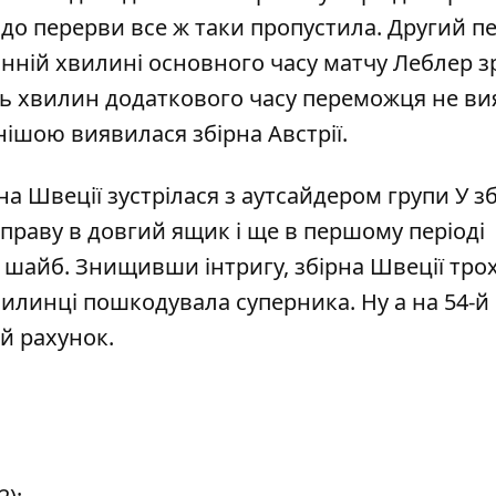
 до перерви все ж таки пропустила. Другий п
нній хвилині основного часу матчу Леблер з
ять хвилин додаткового часу переможця не ви
ьнішою виявилася збірна Австрії.
на Швеції зустрілася з аутсайдером групи У зб
праву в довгий ящик і ще в першому періоді
 шайб. Знищивши інтригу, збірна Швеції тро
илинці пошкодувала суперника. Ну а на 54-й
й рахунок.