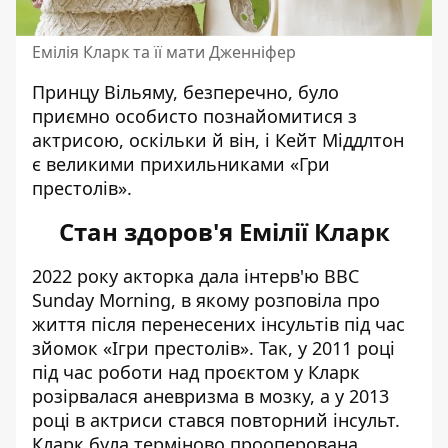
Емілія Кларк та її мати Дженніфер
Принцу Вільяму, безперечно, було
приємно особисто познайомитися з
актрисою, оскільки й він, і Кейт Міддлтон
є великими прихильниками «Гри
престолів».
Стан здоров'я Емілії Кларк
2022 року
акторка дала інтерв'ю BBC
Sunday Morning
, в якому розповіла про
життя після перенесених інсультів під час
зйомок «Ігри престолів». Так, у 2011 році
під час роботи над проєктом у Кларк
розірвалася аневризма в мозку, а у 2013
році в актриси стався повторний інсульт.
Кларк була терміново прооперована,