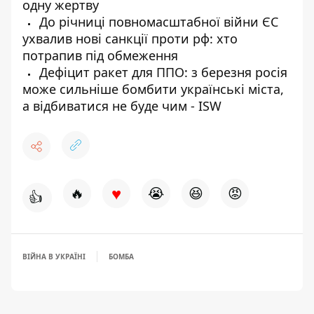
одну жертву
До річниці повномасштабної війни ЄС
ухвалив нові санкції проти рф: хто
потрапив під обмеження
Дефіцит ракет для ППО: з березня росія
може сильніше бомбити українські міста,
а відбиватися не буде чим - ISW
♥
🔥
😭
😆
😡
👍
ВІЙНА В УКРАЇНІ
БОМБА