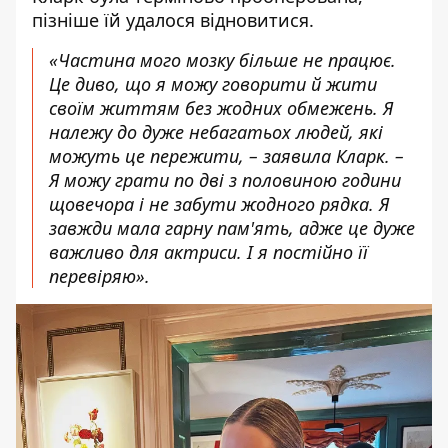
пізніше їй удалося відновитися.
«Частина мого мозку більше не працює.
Це диво, що я можу говорити й жити
своїм життям без жодних обмежень. Я
належу до дуже небагатьох людей, які
можуть це пережити, – заявила Кларк. –
Я можу грати по дві з половиною години
щовечора і не забути жодного рядка. Я
завжди мала гарну пам'ять, адже це дуже
важливо для актриси. І я постійно її
перевіряю».