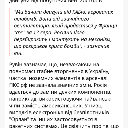
двигуни від побутових вентиляторів
.
"Ми бачили двигуни від КАБів, керованих
авіабомб. Вони від звичайного
вентилятора, який продається у Франції
"аж" за 13 євро. Росіяни його
перебирають і монтують на механізм,
що розкриває крила бомби", - зазначив
він.
Рувін зазначає, що, незважаючи на
повномасштабне вторгнення в Україну,
частка іноземних елементів в арсеналі
ПКС рф не зазнала значних змін. Росія
вдається до заміни деяких компонентів,
наприклад, використовуючи тайванські
чіпи замість американських. У низці
випадків електроніка від безпілотників
"Орлан" та інших застосовується в
ракетних системах. Це свідчить про те, що