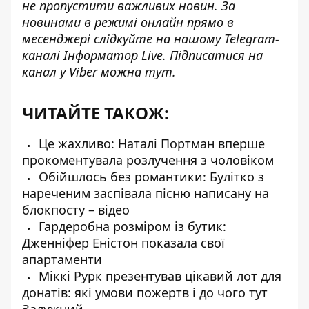
не пропустити важливих новин. За
новинами в режимі онлайн прямо в
месенджері слідкуйте на нашому Telegram-
каналі
Інформатор Live
. Підписатися на
канал у Viber можна
тут
.
ЧИТАЙТЕ ТАКОЖ:
Це жахливо: Наталі Портман вперше
прокоментувала розлучення з чоловіком
Обійшлось без романтики: Булітко з
нареченим заспівала пісню написану на
блокпосту – відео
Гардеробна розміром із бутик:
Дженніфер Еністон показала свої
апартаменти
Міккі Рурк презентував цікавий лот для
донатів: які умови пожертв і до чого тут
Залужний