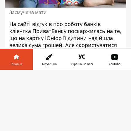
Засмучена мати
На сайті відгуків про роботу банків
клієнтка ПриватБанку поскаржилась на те,
що на картку Юніор її дитини надійшла
велика сума грошей. Але скористуватися
ними мати не змогла.
Представник банку
пояснив, чому так сталося.
Головна
Актуально
Україна на часі
Youtube
“Виникла дуже прикра ситуація. Я
Інформатор у
оформила своїй дитині картку Юніора, на
Завантажити
телефоні
👉
яку постійно надходили кошти.
Нещодавно надійшла велика сума на
терміново потреби. Але, на жаль, зняти
ці кошти я не змогла. Зателефонував и
на гарячу лінію дізналася, що,
виявляється, на картці Юніора є
обмеження на видаткові операції на