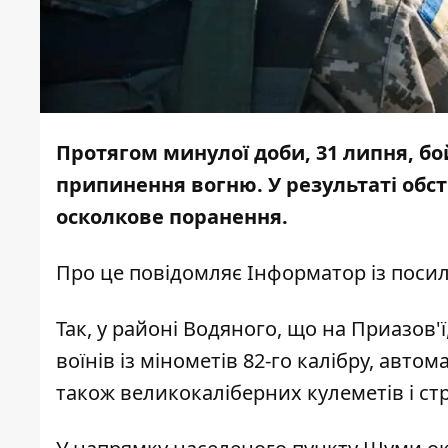
Протягом минулої доби, 31 липня, б
припинення вогню. У результаті обс
осколкове поранення.
Про це повідомляє
Інформато
р
із п
оси
Так
, у р
айоні Водяного, що на Приазов'
воїні
в із м
інометів 82-го калібру, авто
також великокаліберних кулеметів і стр