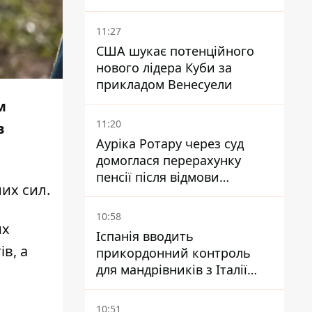
вже понад 90 років
11:27
США шукає потенційного
нового лідера Куби за
прикладом Венесуели
м
11:20
в
Ауріка Ротару через суд
домоглася перерахунку
пенсії після відмови
их сил.
Пенсійного фонду
10:58
их
Іспанія вводить
в, а
прикордонний контроль
для мандрівників з Італії
через міграційний конфлікт
10:51