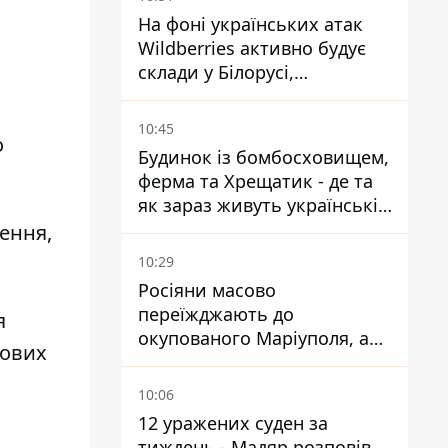
На фоні українських атак
Wildberries активно будує
склади у Білорусі,
Казахстані, Узбекистані
10:45
о
Будинок із бомбосховищем,
ферма та Хрещатик - де та
як зараз живуть українські
знаменитості
нення,
10:29
Росіяни масово
переїжджають до
я
окупованого Маріуполя, а
кових
місцевих залишають без
житла
10:06
12 уражених суден за
тиждень - Мадяр розповів