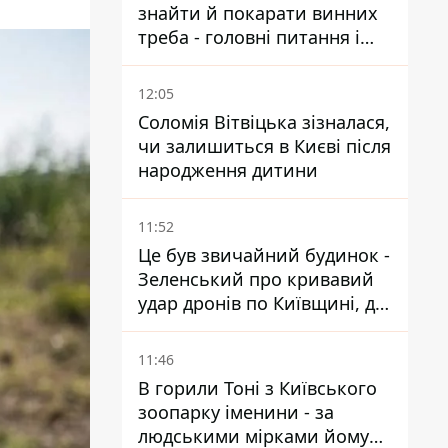
знайти й покарати винних
треба - головні питання і
висновки з конфлікту на
Теремках
12:05
Соломія Вітвіцька зізналася,
чи залишиться в Києві після
народження дитини
11:52
Це був звичайний будинок -
Зеленський про кривавий
удар дронів по Київщині, де
загинули дідусь, бабуся та їх
малолітній онук
11:46
В горили Тоні з Київського
зоопарку іменини - за
людськими мірками йому