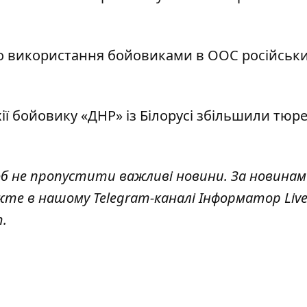
о використання бойовиками в ООС
російськ
ії
бойовику «ДН
Р» із Б
ілорусі збільшили тюр
об не пропустити важливі новини. За новинам
жте в нашому Telegram-каналі
Інформатор Liv
.