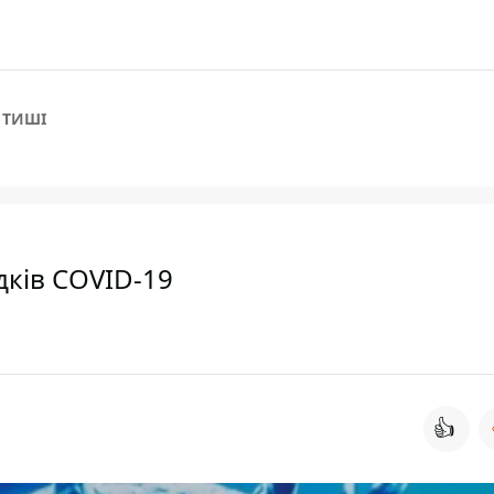
 ТИШІ
дків COVID-19
👍