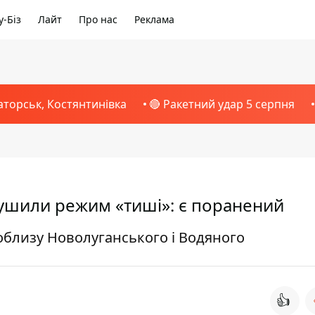
-Біз
Лайт
Про нас
Реклама
аторськ, Костянтинівка
🔴 Ракетний удар 5 серпня
рушили режим «тиші»: є поранений
облизу Новолуганського і Водяного
👍