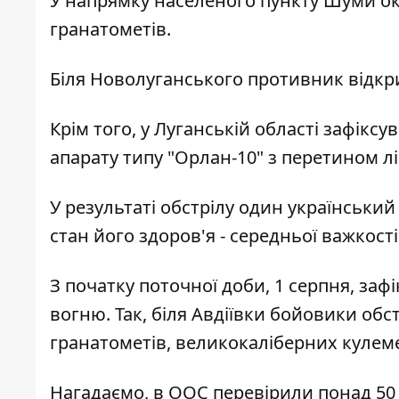
У напрямку населеного пункту Шуми ок
гранатометів.
Біля Новолуганського противник відкр
Крім того
, у Л
уганській області зафіксу
апарату типу "Орлан-10" з перетином л
У р
езультаті обстрілу один українськи
стан його здоров'я - середньої важкості
З початку поточної доби, 1 серпня, з
вогню. Так, біля Авдіївки бойовики обс
гранатометів, великокаліберних кулемет
Нагадаємо, в ООС
перевірили понад 50 