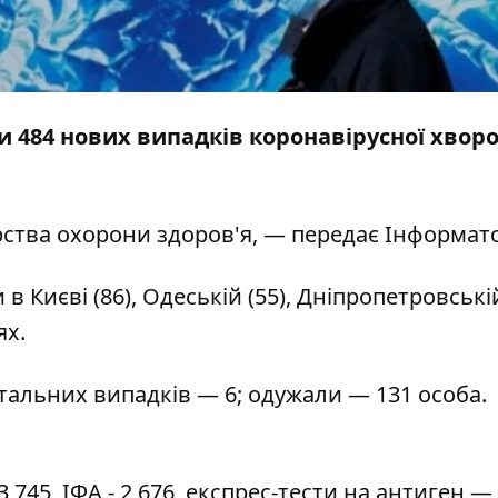
ли 484 нових випадків коронавірусної хвор
рства охорони здоров'я, — передає
Інформат
Києві (86), Одеській (55), Дніпропетровській
ях.
етальних випадків — 6; одужали — 131 особа.
3 745, ІФА - 2 676, експрес-тести на антиген — 