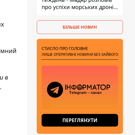
про успіхи морських дронів
у Чорному та Азовському
морях
их
БІЛЬШЕ НОВИН
СТИСЛО ПРО ГОЛОВНЕ
емний
ЛИШЕ ОПЕРАТИВНІ НОВИНИ БЕЗ ЗАЙВОГО
и в
e
.
ПЕРЕГЛЯНУТИ