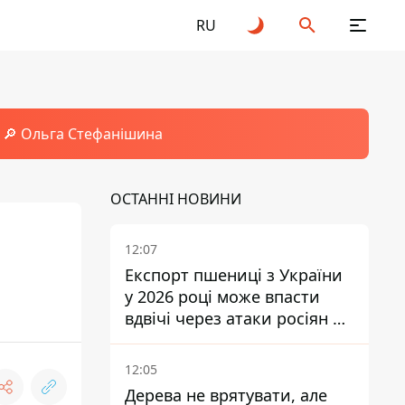
RU
🔎 Ольга Стефанішина
ОСТАННІ НОВИНИ
12:07
Експорт пшениці з України
у 2026 році може впасти
вдвічі через атаки росіян по
портах
12:05
Дерева не врятувати, але