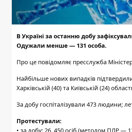
В Україні за останню добу зафіксува
Одужали менше — 131 особа.
Про це повідомляє
пресслужба
Міністе
Найбільше нових випадків підтвердили в 
Харківській (40) та Київській (24) област
За добу госпіталізували 473 людини; л
Протестували:
• за добу: 26, 450 осіб (методом ПЛР — 1