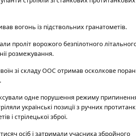
упанти стріляли
зі ст
анкових протитанкових
ивав вогон
ь із п
ідствольних гранатометів.
вали проліт ворожого безпілотного літальног
інії розмежування.
й воїн зі складу ООС отримав осколкове пора
.
афіксували одне порушення режиму припиненн
тріляли українські позиції з ручних протитан
ів і стрілецької зброї.
тисяч осіб
і затримали учасника збройного