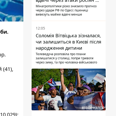
вдвічі через атаки росіян по
портах
Мінагрополітики різко знизило прогноз
через удари РФ по Одесі: пшениці
вивезуть майже вдвічі менше
12:05
оби.
Соломія Вітвіцька зізналася,
чи залишиться в Києві після
народження дитини
ор
.
Телеведуча розповіла про плани
залишатися у столиці, попри тривоги
через зиму, та про чоловіка-військового
 (41),
10 029);