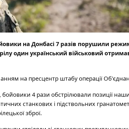
ойовики на Донбасі 7 разів порушили режи
трілу один український військовий отрима
ланням на
пресцентр
штабу операції Об'єднан
ї, бойовики 4 рази обстрілювали позиції наш
матичних станкових і підствольних гранатометі
ілецької зброї.