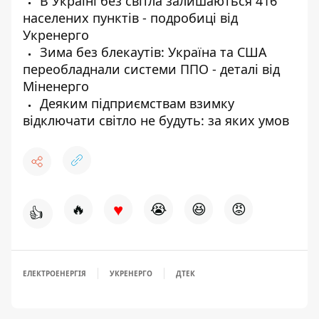
В Україні без світла залишаються 416
населених пунктів - подробиці від
Укренерго
Зима без блекаутів: Україна та США
переобладнали системи ППО - деталі від
Міненерго
Деяким підприємствам взимку
відключати світло не будуть: за яких умов
♥
🔥
😭
😆
😡
👍
ЕЛЕКТРОЕНЕРГІЯ
УКРЕНЕРГО
ДТЕК