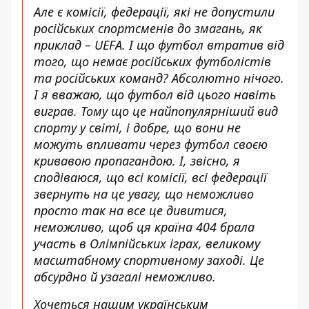
Але є комісії, федерації, які не допустили
російських спортсменів до змагань, як
приклад – UEFA. І що футбол втратив від
того, що немає російських футболістів
та російських команд? Абсолютно нічого.
І я вважаю, що футбол від цього навіть
виграв. Тому що це найпопулярніший вид
спорту у світі, і добре, що вони не
можуть впливати через футбол своєю
кривавою пропагандою. І, звісно, я
сподіваюся, що всі комісії, всі федерації
звернуть на це увагу, що неможливо
просто так на все це дивитися,
неможливо, щоб ця країна 404 брала
участь в Олімпійських іграх, великому
масштабному спортивному заході. Це
абсурдно й узагалі неможливо.
Хочеться нашим українським