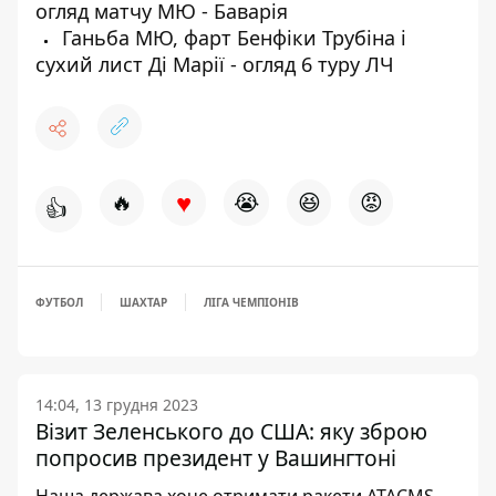
огляд матчу МЮ - Баварія
Ганьба МЮ, фарт Бенфіки Трубіна і
сухий лист Ді Марії - огляд 6 туру ЛЧ
♥
🔥
😭
😆
😡
👍
ФУТБОЛ
ШАХТАР
ЛІГА ЧЕМПІОНІВ
14:04, 13 грудня 2023
Візит Зеленського до США: яку зброю
попросив президент у Вашингтоні