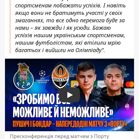
спортсменам побажати успіхів. І навіть
якщо вони не братимуть участі у своїх
змаганнях, то все одно перемога буде за
нами – як завжди і як усюди. Бажаю
успіхів нашим українським спортсменам,
нашим футболістам, які втілили мрію
багатьох і вийшли на Олімпіаду".
Play
Пресконференція перед матчем з Порту