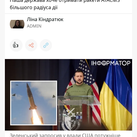
Наша держава хоче отримати ракети ATACMS
більшого радіуса дії
Ліна Кіндратюк
ADMIN
👍
Зеленський запросив у влади США потужніше