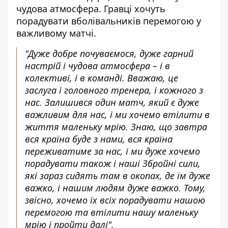
чудова атмосфера. Гравці хочуть
порадувати вболівальників перемогою у
важливому матчі.
"Дуже добре почуваємося, дуже гарний
настрій і чудова атмосфера – і в
колективі, і в команді. Вважаю, це
заслуга і головного тренера, і кожного з
нас. Залишився один матч, який є дуже
важливим для нас, і ми хочемо втілити в
життя маленьку мрію. Знаю, що завтра
вся країна буде з нами, вся країна
переживатиме за нас, і ми дуже хочемо
порадувати також і наші Збройні сили,
які зараз сидять там в окопах, де їм дуже
важко, і нашим людям дуже важко. Тому,
звісно, хочемо їх всіх порадувати нашою
перемогою та втілити нашу маленьку
мрію і пройти далі".