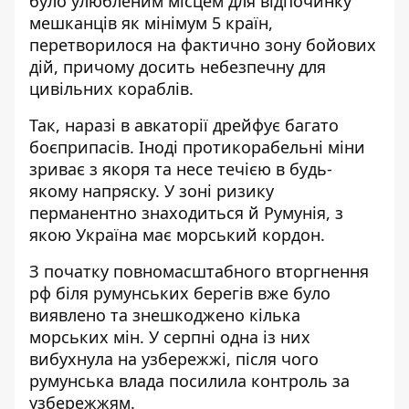
було улюбленим місцем для відпочинку
мешканців як мінімум 5 країн,
перетворилося на фактично зону бойових
дій, причому досить небезпечну для
цивільних кораблів.
Так, наразі в авкаторії дрейфує багато
боєприпасів. Іноді
протикорабельні міни
зриває
з якоря та несе течією в будь-
якому напряску. У зоні ризику
перманентно знаходиться й Румунія, з
якою Україна має морський кордон.
З початку повномасштабного вторгнення
рф біля румунських берегів вже було
виявлено та
знешкоджено кілька
морських мін
. У серпні одна із них
вибухнула на узбережжі, після чого
румунська влада посилила контроль за
узбережжям.