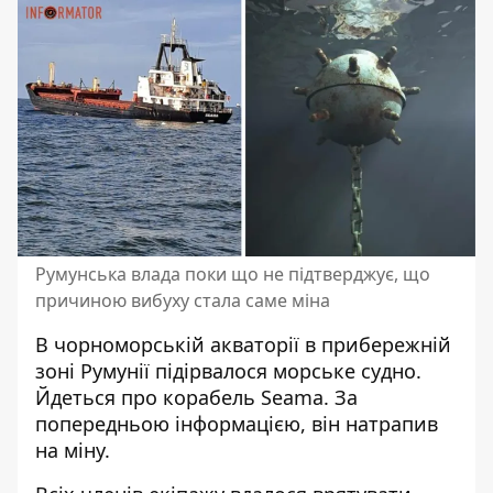
Румунська влада поки що не підтверджує, що
причиною вибуху стала саме міна
В чорноморській акваторії в
прибережній
зоні Румунії
підірвалося морське судно.
Йдеться про корабель Seama. За
попередньою інформацією, він натрапив
на міну.