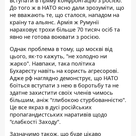
вступати в пряму конфронтацію з росією.
До того ж в НАТО ясно дали зрозуміти, що
не вважають те, що сталося, нападом на
країну та альянс. Армія ж Румунії
нараховує трохи більше 70 тисяч осіб та
явно не готова воювати з росією.
Однак проблема в тому, що москві від
цього, як-то кажуть, "не холодно ни
жарко". Навпаки,
така політика
Бухарест
у
навіть на користь агресорові.
Адже рф наглядно демонструє, що НАТО
боїться вступати з нею в боротьбу та не
здатне захистити своїх членів чимось
більшим, аніж "глибокою стурбованністю".
Це все якраз в дусі російських
пропагандистських наративів щодо
"слабкості Заходу".
Зазначимо також, що буде цікаво