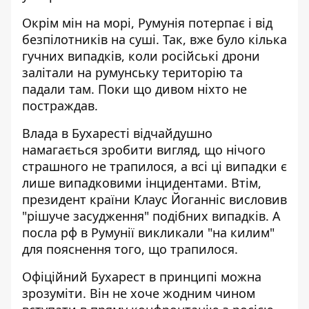
Окрім мін на морі, Румунія потерпає і від
безпілотників на суші. Так, вже було кілька
гучних випадків, коли російські дрони
залітали на румунську територію
та
падали там. Поки що дивом ніхто не
постраждав.
Влада в Бухаресті відчайдушно
намагається зробити вигляд, що нічого
страшного не трапилося, а всі ці випадки
є
лише випадковими інцидентами
. Втім,
президент країни Клаус Йоганніс висловив
"рішуче засудження" подібних випадків. А
посла рф в Румунії
викликали "на килим"
для пояснення того, що трапилося.
Офіційний Бухарест в принципі можна
зрозуміти. Він не хоче жодним чином