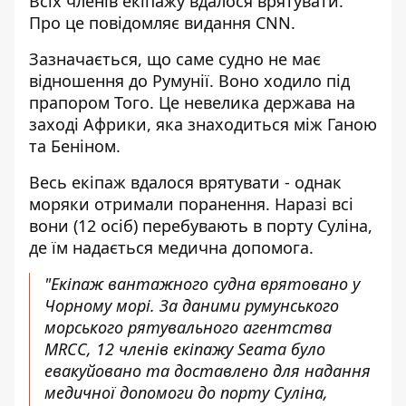
Всіх
членів екіпажу вдалося врятувати
.
Про це повідомляє видання CNN.
Зазначається, що саме судно не має
відношення до Румунії. Воно ходило під
прапором Того. Це невелика держава на
заході Африки, яка знаходиться між Ганою
та Беніном.
Весь екіпаж вдалося врятувати - однак
моряки отримали поранення. Наразі всі
вони (12 осіб) перебувають в порту Суліна,
де їм надається медична допомога.
"Екіпаж вантажного судна врятовано у
Чорному морі. За даними румунського
морського рятувального агентства
MRCC, 12 членів екіпажу Seama було
евакуйовано та доставлено для надання
медичної допомоги до порту Суліна,