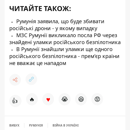
ЧИТАЙТЕ ТАКОЖ:
Румунія заявила, що буде збивати
російські дрони - у якому випадку
МЗС Румунії викликало посла РФ через
знайдені уламки російського безпілотника
В Румунії знайшли уламки ще одного
російського безпілотника - прем'єр країни
не вважає це нападом
♥
🔥
😭
😆
😡
👍
ВИБУХ
РУМУНІЯ
ВІЙНА В УКРАЇНІ