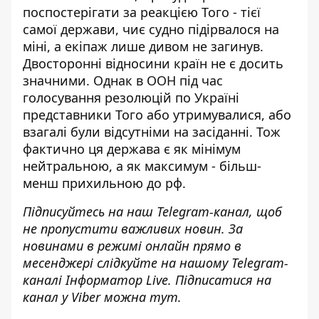
поспостерігати за реакцією Того - тієї
самої держави, чиє судно підірвалося на
міні, а екіпаж лише дивом не загинув.
Двосторонні відносини країн не є досить
значними. Однак в ООН під час
голосування резолюцій по Україні
представники Того або утримувалися, або
взагалі були відсутніми на засіданні. Тож
фактично ця держава є як мінімум
нейтральною, а як максимум - більш-
менш прихильною до рф.
Підписуйтесь на наш
Telegram-канал
, щоб
не пропустити важливих новин. За
новинами в режимі онлайн прямо в
месенджері слідкуйте на нашому Telegram-
каналі
Інформатор Live
. Підписатися на
канал у Viber можна
тут
.