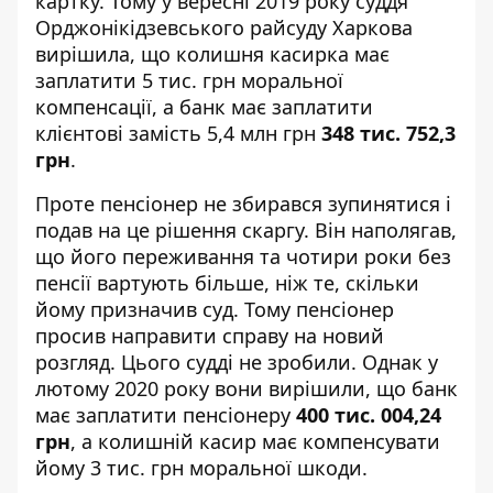
картку. Тому у вересні 2019 року суддя
Орджонікідзевського райсуду Харкова
вирішила
, що колишня касирка має
заплатити 5 тис. грн моральної
компенсації, а банк має заплатити
клієнтові замість 5,4 млн грн
348 тис. 752,3
грн
.
Проте пенсіонер не збирався зупинятися і
подав на це рішення скаргу
. Він наполягав,
що його переживання та чотири роки без
пенсії вартують більше, ніж те, скільки
йому призначив суд. Тому пенсіонер
просив направити справу на новий
розгляд. Цього судді не зробили. Однак у
лютому 2020 року вони вирішили, що банк
має заплатити пенсіонеру
400
тис.
004,24
грн
, а колишній касир має компенсувати
йому 3 тис. грн моральної шкоди.