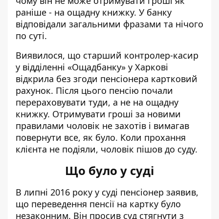
чому він не може отримувати гроші як
раніше - на ощадну книжку. У банку
відповідали загальними фразами та нічого
по суті.
Виявилося, що старший контролер-касир
у відділенні «Ощадбанку» у Харкові
відкрила без згоди пенсіонера картковий
рахунок. Після цього пенсію почали
перераховувати туди, а не на ощадну
книжку. Отримувати гроші за новими
правилами чоловік не захотів і вимагав
повернути все, як було. Коли прохання
клієнта не подіяли, чоловік пішов до суду.
Що було у суді
В липні 2016 року у
суді пенсіонер заявив
,
що переведення пенсії на картку було
незаконним. Він просив суд стягнути з