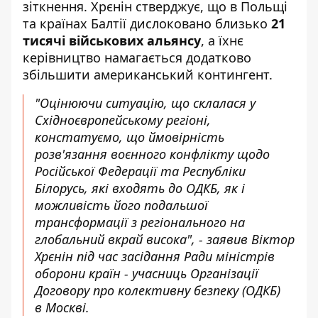
зіткнення. Хрєнін стверджує, що в Польщі
та країнах Балтії дислоковано близько
21
тисячі військових альянсу
, а їхнє
керівництво намагається додатково
збільшити американський контингент.
"Оцінюючи ситуацію, що склалася у
Східноєвропейському регіоні,
констатуємо, що ймовірність
розв'язання воєнного конфлікту щодо
Російської Федерації та Республіки
Білорусь, які входять до ОДКБ, як і
можливість його подальшої
трансформації з регіонального на
глобальний вкрай висока", - заявив Віктор
Хрєнін під час засідання Ради міністрів
оборони країн - учасниць Організації
Договору про колективну безпеку (ОДКБ)
в Москві.