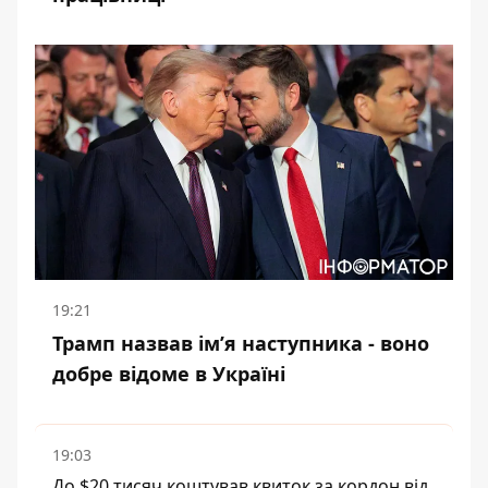
19:21
Трамп назвав імʼя наступника - воно
добре відоме в Україні
19:03
До $20 тисяч коштував квиток за кордон від