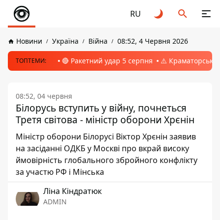
RU
Новини
Україна
Війна
08:52, 4 Червня 2026
🔴 Ракетний удар 5 серпня
⚠️ Краматорськ, 
ТОПТЕМИ:
08:52, 04 червня
Білорусь вступить у війну, почнеться
Третя світова - міністр оборони Хрєнін
Міністр оборони Білорусі Віктор Хрєнін заявив
на засіданні ОДКБ у Москві про вкрай високу
ймовірність глобального збройного конфлікту
за участю РФ і Мінська
Ліна Кіндратюк
ADMIN