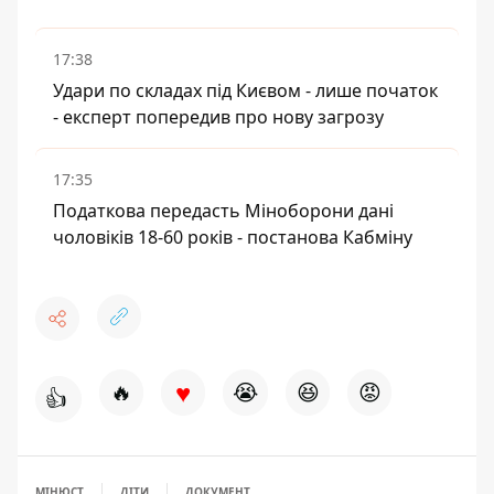
17:38
Удари по складах під Києвом - лише початок
- експерт попередив про нову загрозу
17:35
Податкова передасть Міноборони дані
чоловіків 18-60 років - постанова Кабміну
♥
🔥
😭
😆
😡
👍
МІНЮСТ
ДІТИ
ДОКУМЕНТ