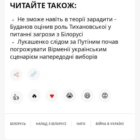
ЧИТАЙТЕ ТАКОЖ:
Не зможе навіть в теорії зарадити -
Буданов оцінив роль Тихановської у
питанні загрози з Білорусі
Лукашенко слідом за Путіним почав
погрожувати Вірменії українським
сценарієм напередодні виборів
♥
🔥
😭
😆
😡
👍
БІЛОРУСЬ
НАПАД З БІЛОРУСІ
НАТО
ВІЙНА В УКРАЇНІ