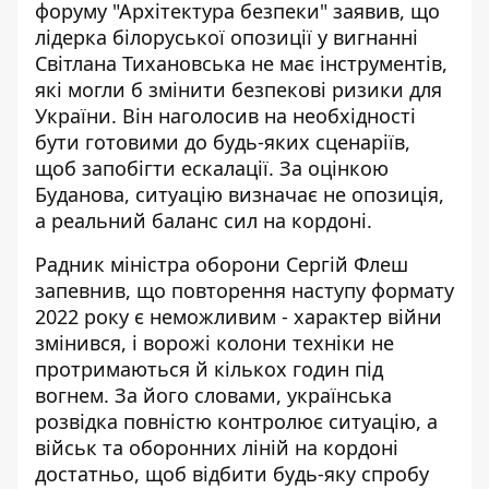
форуму "Архітектура безпеки" заявив, що
лідерка білоруської опозиції у вигнанні
Світлана Тихановська не має інструментів,
які могли б змінити безпекові ризики для
України. Він наголосив на необхідності
бути готовими до будь-яких сценаріїв,
щоб запобігти ескалації. За оцінкою
Буданова, ситуацію визначає не опозиція,
а реальний баланс сил на кордоні.
Радник міністра оборони Сергій Флеш
запевнив, що
повторення наступу формату
2022 року
є неможливим - характер війни
змінився, і ворожі колони техніки не
протримаються й кількох годин під
вогнем. За його словами, українська
розвідка повністю контролює ситуацію, а
військ та оборонних ліній на кордоні
достатньо, щоб відбити будь-яку спробу