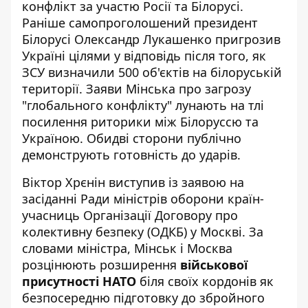
конфлікт за участю Росії та Білорусі.
Раніше самопроголошений президент
Білорусі Олександр Лукашенко
пригрозив
Україні цілями у відповідь
після того, як
ЗСУ визначили 500 об'єктів на білоруській
території. Заяви Мінська про загрозу
"глобального конфлікту" лунають на тлі
посилення риторики між Білоруссю та
Україною. Обидві сторони публічно
демонструють готовність до ударів.
Віктор Хрєнін виступив із заявою на
засіданні Ради міністрів оборони країн-
учасниць Організації Договору про
колективну безпеку (ОДКБ) у Москві. За
словами міністра, Мінськ і Москва
розцінюють розширення
військової
присутності НАТО
біля своїх кордонів як
безпосередню підготовку до збройного