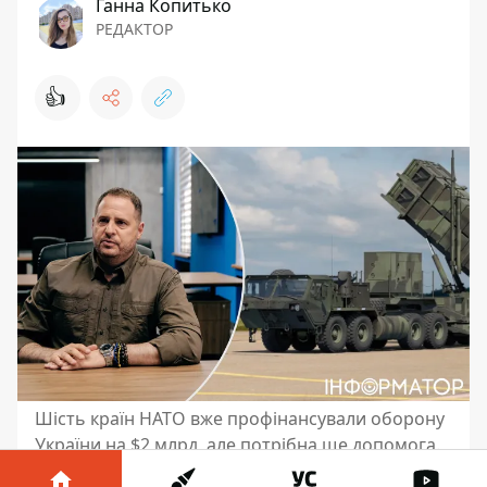
Ганна Копитько
РЕДАКТОР
👍
Шість країн НАТО вже профінансували оборону
України на $2 млрд, але потрібна ще допомога.
Фото: Julia Kochetova/Bloomberg, US Army