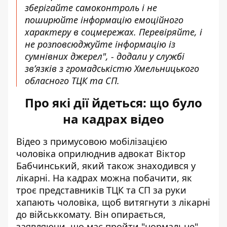
зберігайте самоконтроль і не
поширюйте інформацію емоційного
характеру в соцмережах. Перевіряйте, і
не розповсюджуйте інформацію із
сумнівних джерел", - додали у службі
звʼязків з громадськістю Хмельницького
обласного ТЦК та СП.
Про які дії йдеться: що було
на кадрах відео
Відео з примусовою мобілізацією
чоловіка оприлюднив адвокат Віктор
Бабчинський, який також знаходився у
лікарні. На кадрах можна побачити, як
троє представників ТЦК та СП за руки
хапають чоловіка, щоб витягнути з лікарні
до військкомату. Він опирається,
заявляючи, що має пройти "нормальне"