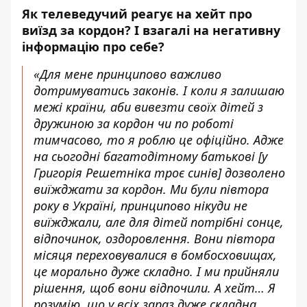
Як телеведучий реагує на хейт про
виїзд за кордон? І взагалі на негативну
інформацію про себе?
«Для мене принципово важливо
дотримуватись законів. І коли я залишаю
межі країни, аби вивезти своїх дітей з
дружиною за кордон чи по роботі
тимчасово, то я роблю це офіційно. Адже
на сьогодні багатодітному батькові [у
Григорія Решетніка троє синів] дозволено
виїжджати за кордон. Ми були півтора
року в Україні, принципово нікуди не
виїжджали, але для дітей потрібні сонце,
відпочинок, оздоровлення. Вони півтора
місяця переховувалися в бомбосховищах,
це морально дуже складно. І ми прийняли
рішення, щоб вони відпочили. А хейт… Я
розумію, що у всіх зараз дуже складна