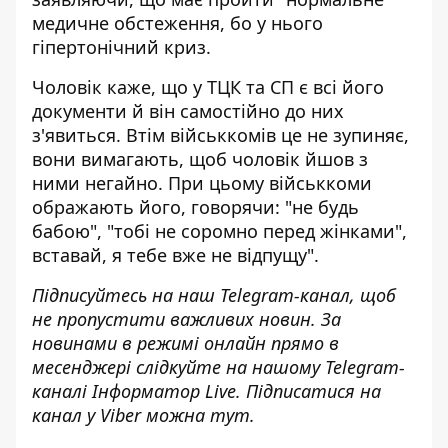
медичне обстеження, бо у нього
гіпертонічний криз.
Чоловік каже, що у ТЦК та СП є всі його
документи й він самостійно до них
з'явиться. Втім військкомів це не зупиняє,
вони вимагають, щоб чоловік йшов з
ними негайно. При цьому військкоми
ображають його, говорячи: "не будь
бабою", "тобі не соромно перед жінками",
вставай, я тебе вже не відпущу".
Підписуйтесь на наш
Telegram-канал
, щоб
не пропустити важливих новин. За
новинами в режимі онлайн прямо в
месенджері слідкуйте на нашому Telegram-
каналі
Інформатор Live
. Підписатися на
канал у Viber можна
тут
.