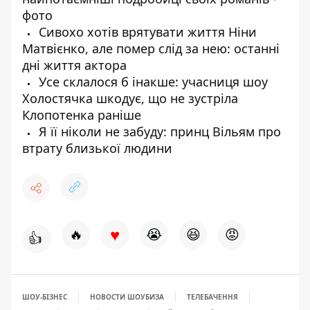
фото
Сивохо хотів врятувати життя Ніни
Матвієнко, але помер слід за нею: останні
дні життя актора
Усе склалося б інакше: учасниця шоу
Холостячка шкодує, що не зустріла
Клопотенка раніше
Я її ніколи не забуду: принц Вільям про
втрату близької людини
♥
🔥
😭
😆
😡
👍
ШОУ-БІЗНЕС
НОВОСТИ ШОУБИЗА
ТЕЛЕБАЧЕННЯ