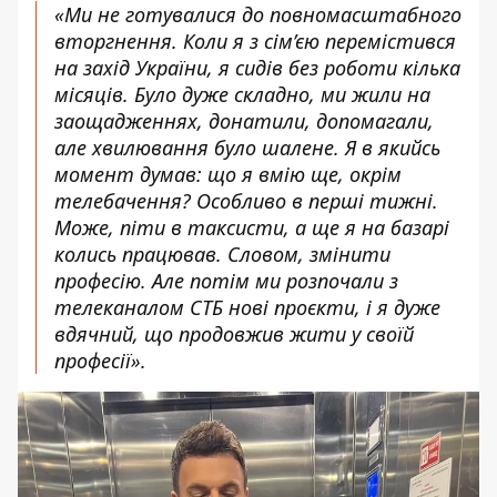
«Ми не готувалися до повномасштабного
вторгнення. Коли я з сім’єю перемістився
на захід України, я сидів без роботи кілька
місяців. Було дуже складно, ми жили на
заощадженнях, донатили, допомагали,
але хвилювання було шалене. Я в якийсь
момент думав: що я вмію ще, окрім
телебачення? Особливо в перші тижні.
Може, піти в таксисти, а ще я на базарі
колись працював. Словом, змінити
професію. Але потім ми розпочали з
телеканалом СТБ нові проєкти, і я дуже
вдячний, що продовжив жити у своїй
професії».