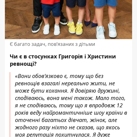
Є багато задач, пов’язаних з дітьми
Чи є в стосунках Григорія і
Христини
ревнощі?
«Вони обов’язково є, тому що без
ревнощів взагалі нереально жити, не
може бути кохання. Я довіряю дружині,
сподіваюсь, вона мені також. Мало того,
я не сподіваюсь, тому що я впродовж 12
років веду найромантичніше шоу країни в
оточенні багатьох дівчат, жінок, але
жодного разу ніхто не сказав, що якось
моя репутація похитнулася. Я дуже