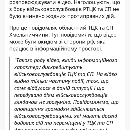
розповсюджувати відео. Наголошують, що
з боку військовослужбовців РТЦК та СП не
було вчинено жодних протиправних дій.
Про це повідомляє областний ТЦК та СП
Хмельниччини. Тут повідомили, що відео
може бути
вкидом зі сторони рф
, яка
працює в інформаційному просторі.
"Такого роду відео, вкиди інформаційного
характеру дискредитують
військовослужбовців ТЦК та СП. На відео
видно тільки частину події, тож, що
саме відбулося в даній ситуації і що
передувало діям військовослужбовців
глядачам не зрозуміло. Повідомляємо, що
оповіщення громадян здійснюється
військовослужбовцями, які мають досвід
бойових дій та переміщені у ТЦК та СП
для проходження служби, які визнані