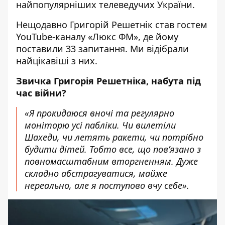
найпопулярніших телеведучих України.
Нещодавно
Григорій Решетнік
став гостем
YouTube-каналу «Люкс ФМ», де йому
поставили 33 запитання
. Ми відібрали
найцікавіші з них.
Звичка Григорія Решетніка, набута під
час війни?
«Я прокидаюся вночі та регулярно
моніторю усі пабліки. Чи вилетіли
Шахеди, чи летять ракети, чи потрібно
будити дітей. Тобто все, що пов’язано з
повномасштабним вторгненням. Дуже
складно абстрагуватися, майже
нереально, але я поступово вчу себе».