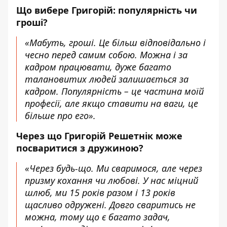
Що вибере Григорій: популярність чи
гроші?
«Мабуть, гроші. Це більш відповідально і
чесно перед самим собою. Можна і за
кадром працювати, дуже багато
талановитих людей залишається за
кадром. Популярність – це частина моїй
професії, але якщо ставити на ваги, це
більше про его».
Через що Григорій Решетнік може
посваритися з дружиною?
«Через будь-що. Ми сваримося, але через
призму кохання чи любові. У нас міцний
шлюб, ми 15 років разом і 13 років
щасливо одружені. Довго сваритись не
можна, тому що є багато задач,