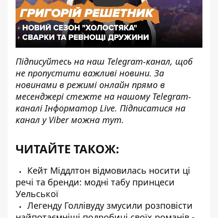
Play
Підписуйтесь на наш
Telegram-канал,
щоб
не пропустити важливі новини. За
новинами в режимі онлайн прямо в
месенджері стежте на нашому Telegram-
каналі
Інформатор Live
. Підписатися на
канал у Viber можна
тут
.
ЧИТАЙТЕ ТАКОЖ:
Кейт Міддлтон відмовилась носити ці
речі та бренди: модні табу принцеси
Уельської
Легенду Голлівуду змусили розповісти
найпотаємніші подробиці своїх романів -