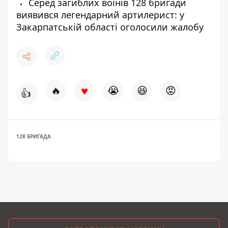
Серед загиблих воїнів 128 бригади
виявився легендарний артилерист: у
Закарпатській області оголосили жалобу
♥
🔥
😭
😆
😡
👍
128 БРИГАДА