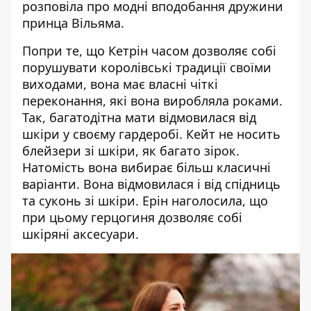
розповіла про модні вподобання дружини
принца Вільяма.
Попри те, що
Кетрін
часом дозволяє собі
порушувати королівські традиції своїми
виходами
, вона має власні чіткі
переконання, які вона виробляла роками.
Так, багатодітна мати відмовилася від
шкіри у своєму гардеробі. Кейт не носить
блейзери зі шкіри, як багато зірок.
Натомість вона вибирає більш класичні
варіанти. Вона відмовилася і від спідниць
та суконь зі шкіри.
Ерін
наголосила, що
при цьому герцогиня дозволяє собі
шкіряні аксесуари.