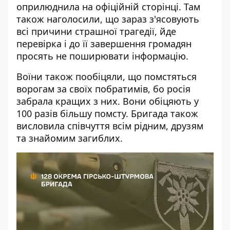
оприлюднила
на офіційній сторінці. Там
також наголосили, що зараз з'ясовують
всі причини страшної трагедії, йде
перевірка і до її завершення громадян
просять не поширювати інформацію.
Воїни також пообіцяли, що помстяться
ворогам за своїх побратимів, бо росія
забрала кращих з них. Вони обіцяють у
100 разів більшу помсту. Бригада також
висловила співчуття всім рідним, друзям
та знайомим загиблих.