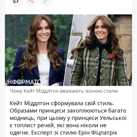
👍
Чому Кейт Міддлтон вважають іконою стилю
Кейт Міддлтон сформувала свій стиль.
Образами
принцеси
захоплюються багато
модниць, при цьому у принцеси Уельської
є топлист речей, які вона ніколи не
одягне. Експерт зі стилю Ерін Фіцпатрік