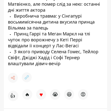
Матвієнко, але помер слід за нею: останні
дні життя актора
Виробнича травма: у Сінгапурі
восьмимісячна дитина вкусила принца
Вільяма за палець
Принц Гаррі та Меган Маркл на тлі
чуток про ворожнечу з Кеті Перрі
відвідали її концерт у Лас-Вегасі
З якого приводу Селена Гомес, Тейлор
Свіфт, Джіджі Хадід і Софі Тернер
влаштували дівич-вечір
♥
🔥
😭
😆
😡
👍