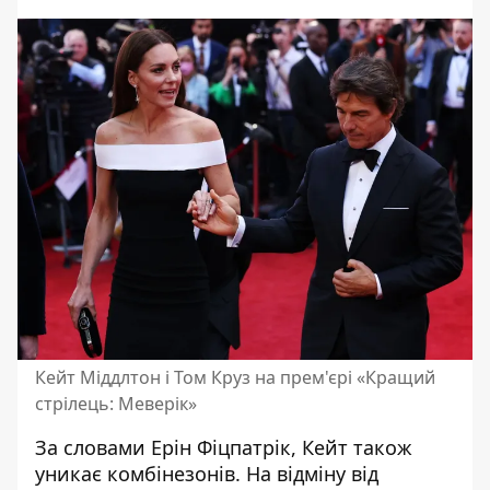
Кейт Міддлтон і Том Круз на прем'єрі «Кращий
стрілець: Меверік»
За словами Ерін Фіцпатрік, Кейт також
уникає комбінезонів. На відміну від