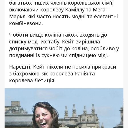
багатьох інших членів королівської сім'ї,
включаючи королеву Каміллу та Меган
Маркл, які часто носять модні та елегантні
комбінезони.
Чоботи вище коліна також входять до
списку модних табу. Кейт вирішила
дотримуватися чобіт до коліна, особливо у
поєднанні із сукнею чи спідницею міді.
Нарешті, Кейт ніколи не носила прикраси
з бахромою, як королева Ранія та
королева Летиція.