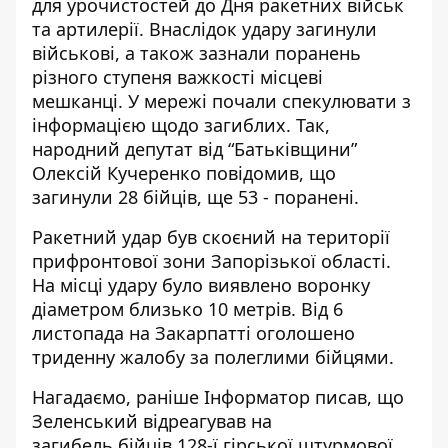
для урочистостей
до Дня ракетних військ
та артилерії. Внаслідок удару загинули
військові, а також зазнали поранень
різного ступеня важкості місцеві
мешканці. У мережі почали спекулювати з
інформацією щодо загиблих. Так,
народний депутат від “Батьківщини”
Олексій Кучеренко повідомив, що
загинули 28 бійців
, ще 53 - поранені.
Ракетний удар був скоєний на території
прифронтової зони Запорізької області.
На місці удару було виявлено воронку
діаметром близько 10 метрів. Від 6
листопада
на Закарпатті оголошено
триденну жалобу
за полеглими бійцями.
Нагадаємо, раніше Інформатор писав, що
Зеленський відреагував на
загибель
бійців 128-ї гірської штурмової