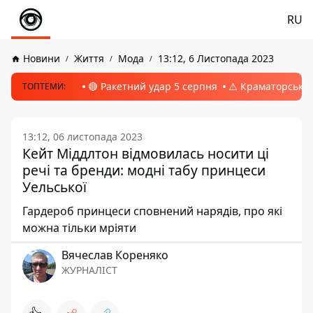
RU
Новини
Життя
Мода
13:12, 6 Листопада 2023
🔴 Ракетний удар 5 серпня
⚠️ Краматорськ, 
ТОПТЕМИ:
13:12, 06 листопада 2023
Кейт Міддлтон відмовилась носити ці
речі та бренди: модні табу принцеси
Уельської
Гардероб принцеси сповнений нарядів, про які
можна тільки мріяти
Вячеслав Кореняко
ЖУРНАЛІСТ