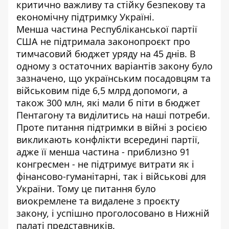
критично важливу та стійку безпекову та
економічну підтримку Україні.
Менша частина Республіканської партії
США
не підтримала законопроєкт
про
тимчасовий бюджет уряду на 45 днів. В
одному з остаточних варіантів закону було
зазначено, що українським посадовцям та
військовим піде 6,5 млрд допомоги, а
також 300 млн, які мали б піти в бюджет
Пентагону та виділитись на наші потреби.
Проте питання підтримки в війні з росією
викликають конфлікти всередині партії,
адже її менша частина - приблизно 91
конгресмен - не підтримує витрати як і
фінансово-гуманітарні, так і військові для
України. Тому це питання було
виокремлене та видалене з проєкту
закону, і успішно проголосовано в Нижній
палаті представників.