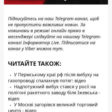
Підписуйтесь на наш
Telegram-канал
, щоб
не пропустити важливих новин. За
новинами в режимі онлайн прямо в
месенджері слідкуйте на нашому Telegram-
каналі
Інформатор Live
. Підписатися на
канал у Viber можна
тут.
ЧИТАЙТЕ ТАКОЖ:
У Пермському краї рф після вибуху на
газопроводі спалахнув потяг: відео
Надпотужний вибух стався у росії на
полігоні ракетного заводу біля Іжевська -
відео
У Москві загорівся великий торговий
центр - відео