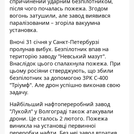
спричинений ударним безпілотником,
після чого почалась пожежа. Згодом
вогонь затушили, але
завод виявився
паралізованим
– згоріла вакуумна
установка.
Вночі 31 січня у Санкт-Петербурзі
пролунав вибух.
Безпілотник впав на
територію заводу
"Невський мазут".
Внаслідок цього спалахнула пожежа. При
цьому росіяни стверджують, що збили
безпілотник за допомогою ЗРК С-400
"Тріумф". Але дрон успішно виконав свою
задачу.
Найбільший нафтопереробний завод
"Лукойл" у Волгограді
також атакували
дрони. Це сталось 2 лютого. Пожежа
виникла на установці первинної
переробки нафти. Без неї завод втратив