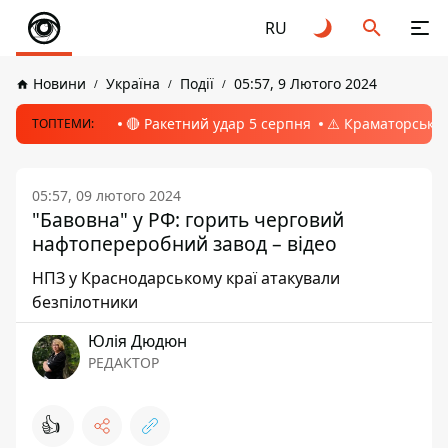
RU
Новини
Україна
Події
05:57, 9 Лютого 2024
🔴 Ракетний удар 5 серпня
⚠️ Краматорськ, 
ТОПТЕМИ:
05:57, 09 лютого 2024
"Бавовна" у РФ: горить черговий
нафтопереробний завод – відео
НПЗ у Краснодарському краї атакували
безпілотники
Юлія Дюдюн
РЕДАКТОР
👍