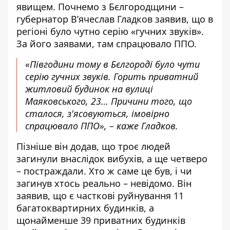
явищем. Почнемо з Бєлгородщини –
губернатор В’ячеслав Гладков заявив, що в
регіоні було чутно серію «гучних звуків».
За його заявами, там спрацювало ППО.
«Півгодини тому в Бєлгороді було чути
серію гучних звуків. Горить приватний
житловий будинок на вулиці
Маяковського, 23… Причини того, що
сталося, з'ясовуються, імовірно
спрацювало ППО», – каже Гладков.
Пізніше він додав, що троє людей
загинули внаслідок вибухів, а ще четверо
– постраждали. Хто ж саме це був, і чи
загинув хтось реально – невідомо. Він
заявив, що є часткові руйнування 11
багатоквартирних будинків, а
щонайменше 39 приватних будинків