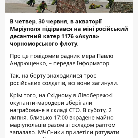
В четвер, 30 червня, в акваторії
Маріуполя підірвався на міні російський
десантний катер 1176 «Акула»
чорноморського флоту.
Про це
повідомив
радник мера Павло
Андрющенко, – передає
Інформатор
.
Так, на борту знаходилися троє
російських солдатів, всі вони загинули.
Крім того, на Східному в Лівобережжі
окупанти-мародери зберігали
награбоване в складі СТО. В суботу, 2
липня, близько 17:00 вкрадене майно
маріупольців разом зі складом раптом
запалало. МЧСники прилетіли рятувати