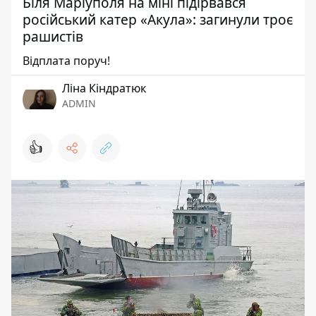
Біля Маріуполя на міні підірвався
російський катер «Акула»: загинули троє
рашистів
Відплата поруч!
Ліна Кіндратюк
ADMIN
👍