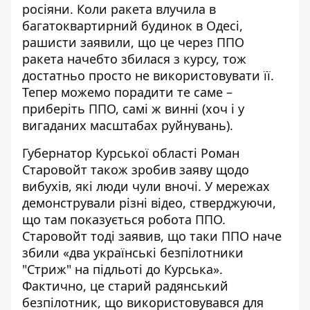
росіяни. Коли ракета влучила в
багатоквартирний будинок в Одесі,
рашисти заявили, що це через ППО
ракета начебто збилася з курсу, тож
достатньо просто не використовувати її.
Тепер можемо порадити те саме –
приберіть ППО, самі ж винні (хоч і у
вигаданих масштабах руйнувань).
Губернатор Курської області Роман
Старовойт також зробив заяву щодо
вибухів, які люди чули вночі. У мережах
демонстрували різні відео, стверджуючи,
що там показується робота ППО.
Старовойт тоді заявив, що таки ППО наче
збили «два українські безпілотники
"Стриж" на підльоті до Курська».
Фактично, це старий радянський
безпілотник, що використовувався для