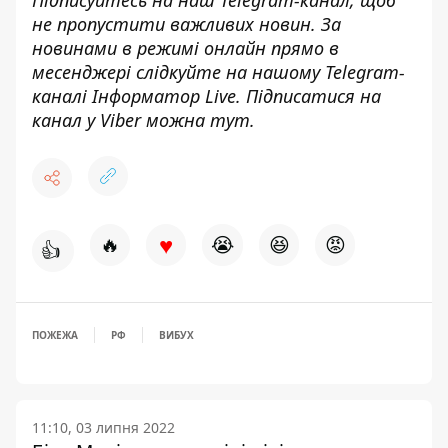
Підписуйтесь на наш
Telegram-канал
, щоб
не пропустити важливих новин. За
новинами в режимі онлайн прямо в
месенджері слідкуйте на нашому Telegram-
каналі
Інформатор Live
. Підписатися на
канал у Viber можна
тут
.
♥
🔥
😭
😆
😡
👍
ПОЖЕЖА
РФ
ВИБУХ
11:10, 03 липня 2022