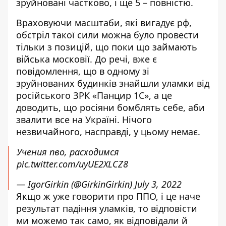
зруйновані частково, і ще 5 – повністю.
Враховуючи масштаби, які вигадує рф,
обстріл такої сили можна було провести
тільки з позицій, що поки що займають
війська московії. До речі, вже є
повідомлення, що в одному зі
зруйнованих будинків знайшли уламки від
російського ЗРК «Панцир 1С», а це
доводить, що росіяни бомблять себе, аби
звалити все на Україні. Нічого
незвичайного, насправді, у цьому немає.
Учения пво, расходимся
pic.twitter.com/uyUE2XLCZ8
— IgorGirkin (@GirkinGirkin)
July 3, 2022
Якщо ж уже говорити про ППО, і це наче
результат падіння уламків, то відповісти
ми можемо так само, як відповідали й