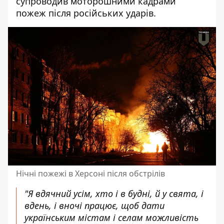
супроводив моторошними кадрами
пожеж після російських ударів.
Нічні пожежі в Херсоні після обстрілів
"Я вдячний усім, хто і в будні, й у свята, і
вдень, і вночі працює, щоб дати
українським містам і селам можливість