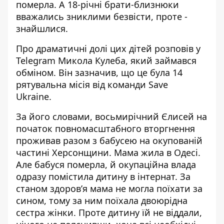
померла. А 18-річні брати-близнюки
вважались зниклими безвісти, проте -
знайшлися.
Про драматичні долі цих дітей розповів у
Telegram Микола Кулеба, який займався
обміном. Він зазначив, що це була 14
рятувальна місія від команди Save
Ukraine.
За його словами, восьмирічний Єлисей на
початок повномасштабного вторгнення
проживав разом з бабусею на окупованій
частині Херсонщини. Мама жила в Одесі.
Але бабуся померла, й окупаційна влада
одразу помістила дитину в інтернат. За
станом здоров’я мама не могла поїхати за
сином, тому за ним поїхала двоюрідна
сестра жінки. Проте дитину їй не віддали,