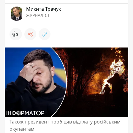
Микита Трачук
ЖУРНАЛІСТ
👍
Також президент пообіцяв відплату російським
окупантам