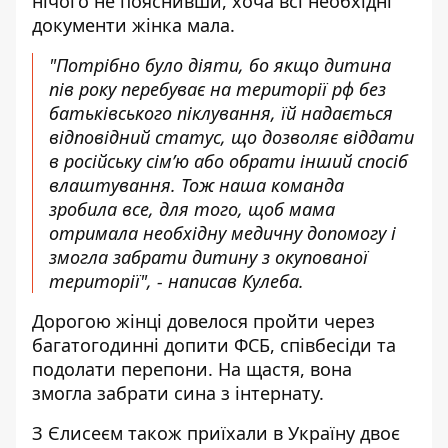
нічого не пояснивши, хоча всі необхідні
документи жінка мала.
"Потрібно було діяти, бо якщо дитина
пів року перебуває на території рф без
батьківського піклування, їй надається
відповідний статус, що дозволяє віддати
в російську сімʼю або обрати інший спосіб
влаштування. Тож наша команда
зробила все, для того, щоб мама
отримала необхідну медичну допомогу і
змогла забрати дитину з окупованої
території", - написав Кулеба.
Дорогою жінці довелося пройти через
багатогодинні допити ФСБ, співбесіди та
подолати перепони. На щастя, вона
змогла забрати сина з інтернату.
З Єлисеєм також приїхали в Україну двоє