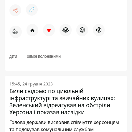
♥
🔥
😭
😆
😡
👍
ДІТИ
ОБМІН ПОЛОНЕНИМИ
15:45, 24 грудня 2023
Били свідомо по цивільній
інфраструктурі та звичайних вулицях:
Зеленський відреагував на обстріли
Херсона і показав наслідки
Голова держави висловив співчуття херсонцям
та подякував комунальним службам