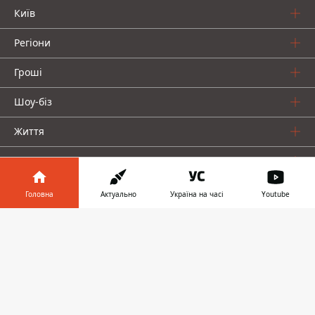
Київ
Регіони
Гроші
Шоу-біз
Життя
Про нас
Головна
Актуально
Україна на часі
Youtube
Інформатор у
Завантажити
телефоні
👉
Інформатор проекти
Столиця
Ваші фінанси
Авто
Geek