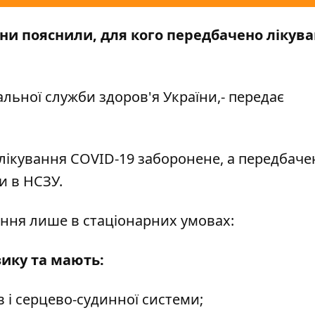
їни пояснили, для кого передбачено лікув
льної служби здоров'я України
,- передає
 лікування COVID-19 заборонене, а передбаче
ли в НСЗУ.
ання лише в стаціонарних умовах:
зику та мають:
 і серцево-судинної системи;