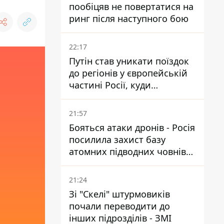
пообіцяв не повертатися на
ринг після наступного бою
22:17
Путін став уникати поїздок
до регіонів у європейській
частині Росії, куди
регулярно долітають дрони
21:57
Бояться атаки дронів - Росія
посилила захист базу
атомних підводних човнів
за 7400 км від України
21:24
Зі "Скелі" штурмовиків
почали переводити до
інших підрозділів - ЗМІ