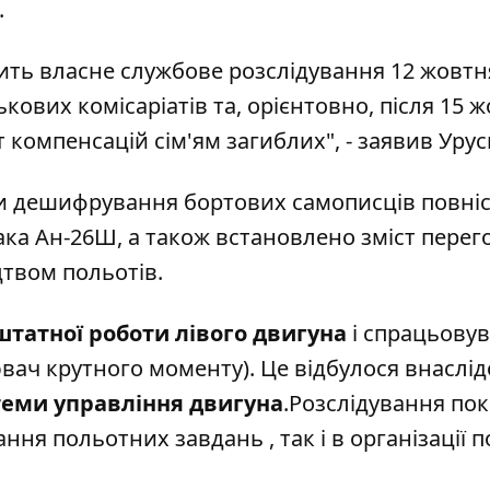
.
ить власне службове розслідування 12 жовтня
кових комісаріатів та, орієнтовно, після 15 
 компенсацій сім'ям загиблих", - заявив Урус
ми дешифрування бортових самописців повні
ака Ан-26Ш, а також встановлено зміст перего
цтвом польотів.
татної роботи лівого двигуна
і спрацьову
ювач крутного моменту). Це відбулося внаслід
стеми управління двигуна
.Розслідування по
ння польотних завдань , так і в організації п