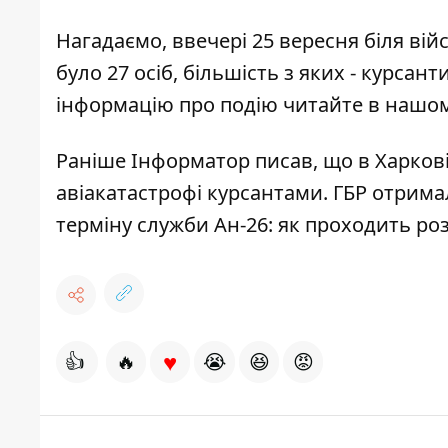
Нагадаємо, ввечері 25 вересня біля вій
було 27 осіб, більшість з яких - курсан
інформацію про подію читайте в нашом
Раніше
Інформатор
писав, що
в Харков
авіакатастрофі курсантами. ГБР отри
терміну служби Ан-26:
як проходить ро
♥
👍
🔥
😭
😆
😡