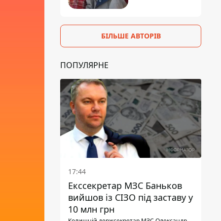
БІЛЬШЕ АВТОРІВ
ПОПУЛЯРНЕ
17:44
Екссекретар МЗС Баньков
вийшов із СІЗО під заставу у
10 млн грн
Колишній держсекретар МЗС Олександр