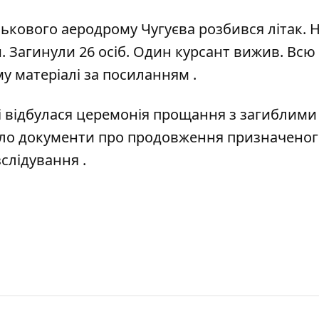
ськового аеродрому Чугуєва розбився літак. 
ти. Загинули 26 осіб. Один курсант вижив. Всю
у матеріалі
за посиланням
.
і відбулася церемонія прощання з загиблими
мало документи про продовження призначено
зслідування
.