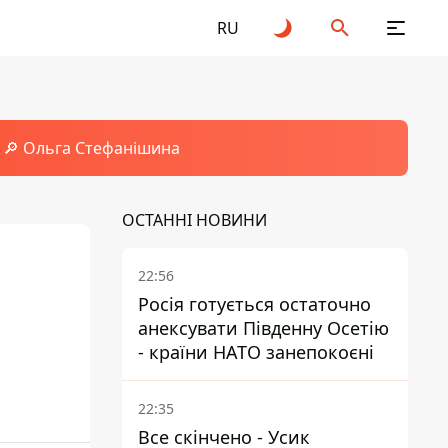
RU
🔎 Ольга Стефанішина
ОСТАННІ НОВИНИ
22:56
Росія готується остаточно
анексувати Південну Осетію
- країни НАТО занепокоєні
22:35
Все скінчено - Усик