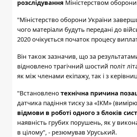
розслідування
Міністерством оборони
"Міністерство оборони України заверш
чого матеріали будуть передані до війсь
2020 очікується початок процесу виплат
Він також зазначив, що за результата
відновлено трагічний шостий політ літ
як між членами екіпажу, так і з керівни
"Встановлено
технічна причина позаш
датчика падіння тиску за «ІКМ» (вимір
відмови в роботі одного з блоків си
наявність грубих порушень, як у викона
в цілому", - резюмував Уруський.