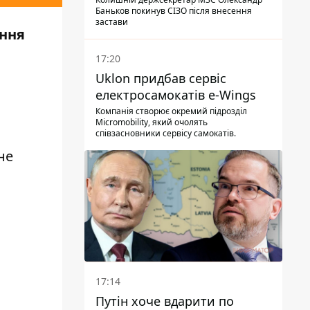
Баньков покинув СІЗО після внесення
застави
ання
17:20
Uklon придбав сервіс
електросамокатів e-Wings
Компанія створює окремий підрозділ
Micromobility, який очолять
співзасновники сервісу самокатів.
не
17:14
Путін хоче вдарити по