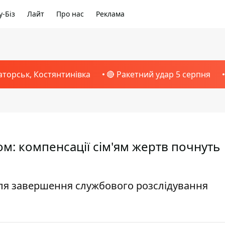
-Біз
Лайт
Про нас
Реклама
аторськ, Костянтинівка
🔴 Ракетний удар 5 серпня
ом: компенсації сім'ям жертв почнуть
сля завершення службового розслідування