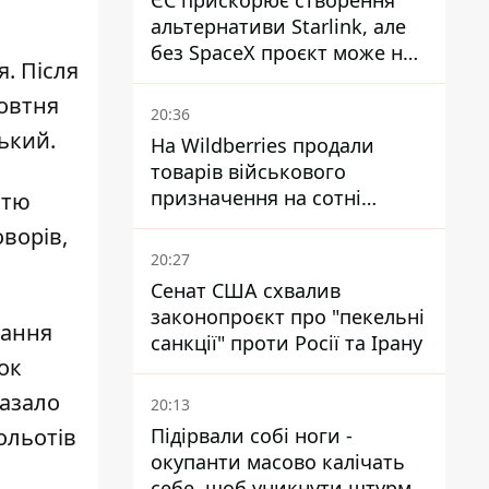
ЄС прискорює створення
альтернативи Starlink, але
без SpaceX проєкт може не
. Після
обійтися
жовтня
20:36
ький.
На Wildberries продали
товарів військового
призначення на сотні
стю
мільйонів, але удари ЗСУ
ворів,
змінили ситуацію
20:27
Сенат США схвалив
законопроєкт про "пекельні
вання
санкції" проти Росії та Ірану
ок
казало
20:13
Підірвали собі ноги -
ольотів
окупанти масово калічать
себе, щоб уникнути штурмів