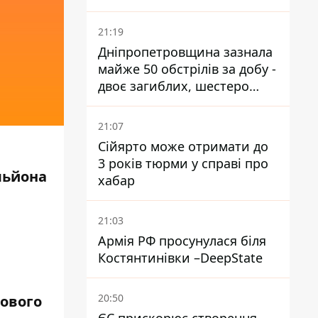
21:19
Дніпропетровщина зазнала
майже 50 обстрілів за добу -
двоє загиблих, шестеро
постраждалих
21:07
Сійярто може отримати до
3 років тюрми у справі про
льйона
хабар
21:03
Армія РФ просунулася біля
Костянтинівки –DeepState
20:50
бового