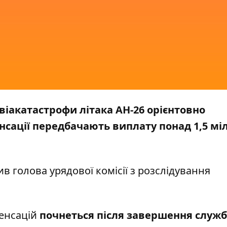
віакатастрофи літака АН-26 орієнтовно
нсації передбачають виплату понад 1,5 мі
ив
голова урядової комісії з розслідування
пенсацій
почнеться після завершення служ