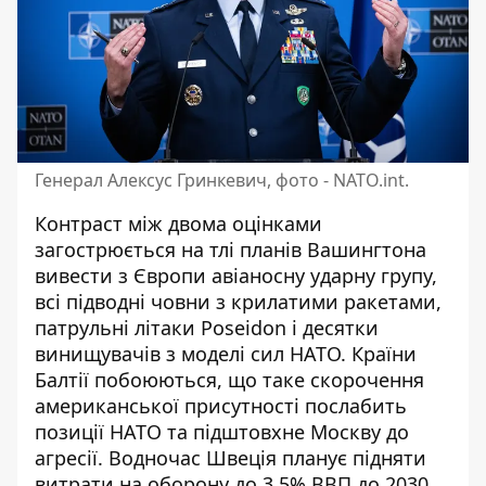
Генерал Алексус Гринкевич, фото - NATO.int.
Контраст між двома оцінками
загострюється на тлі планів Вашингтона
вивести з Європи авіаносну ударну групу,
всі підводні човни з крилатими ракетами,
патрульні літаки Poseidon і десятки
винищувачів з моделі сил НАТО. Країни
Балтії побоюються, що таке скорочення
американської присутності послабить
позиції НАТО та підштовхне Москву до
агресії. Водночас Швеція планує підняти
витрати на оборону до 3,5% ВВП до 2030