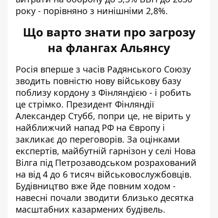
року - порівняно з нинішніми 2,8%.
Що варто знати про загрозу
на флангах Альянсу
Росія вперше з часів Радянського Союзу
зводить повністю нову військову базу
поблизу кордону з Фінляндією - і робить
це стрімко. Президент Фінляндії
Александер Стубб, попри це, не вірить у
найближчий напад РФ на Європу
і
закликає до переговорів. За оцінками
експертів, майбутній гарнізон у селі Нова
Вілга під Петрозаводськом розрахований
на від 4 до 6 тисяч військовослужбовців.
Будівництво вже йде повним ходом -
навесні почали зводити близько десятка
масштабних казармених будівель.