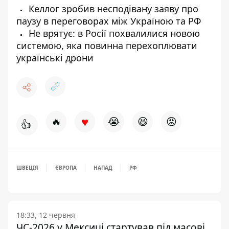
Келлог зробив несподівану заяву про
паузу в переговорах між Україною та РФ
Не врятує: в Росії похвалилися новою
системою, яка повинна перехоплювати
українські дрони
♥
🔥
😭
😆
😡
👍
ШВЕЦІЯ
ЄВРОПА
НАПАД
РФ
18:33, 12 червня
ЧС-2026 у Мексиці стартував під масові