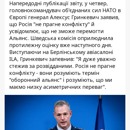
Напередодні публікації звіту, у четвер,
головнокомандувач об'єднаних сил НАТО в
Європі генерал Алексус Гринкевич заявив,
що Росія "не прагне конфлікту" й
усвідомлює, що не зможе перемогти
Альянс. Шведська комісія оприлюднила
протилежну оцінку вже наступного дня.
Виступаючи на Берлінському авіасалоні
ILA, Гринкевич запевнив: "Я дуже уважно
стежив за розвідданими. Росія не прагне
конфлікту - вони розуміють термін
"оборонний альянс" і розуміють, що ми
маємо низку асиметричних переваг".