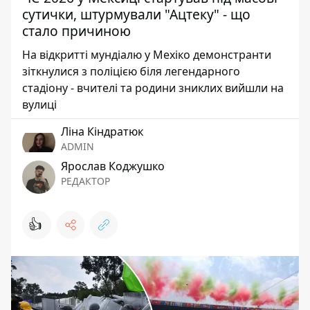
сутички, штурмували "Ацтеку" - що
стало причиною
На відкритті мундіалю у Мехіко демонстранти
зіткнулися з поліцією біля легендарного
стадіону - вчителі та родини зниклих вийшли на
вулиці
Ліна Кіндратюк
ADMIN
Ярослав Коджушко
РЕДАКТОР
👍