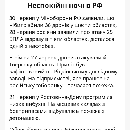
Неспокійні ночі в РФ
30 червня у Міноборони РФ заявили, що
нібито
збили 36 дронів у шести областях
,
28 червня росіяни заявили про атаку 25
БПЛА відразу в п'яти областях, дісталося
одній з нафтобаз.
В ніч на 27 червня дрони атакували й
Тверську область.
Приліт був
зафіксований по Рідкінському дослідному
заводі
. На підприємстві, яке працює на
російську "оборонку", почалася пожежа.
21 червня у Ростові-на-Дону
прогриміла
низка вибухів
. На місцевих складах з
боєприпасами відбувалась пожежа з
детонацією.
Підписуйтесь на наш
Telegram-канал
, щоб