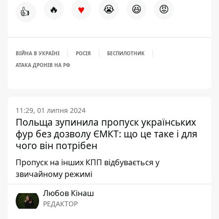
♥
🔥
😭
😆
😡
👍
ВІЙНА В УКРАЇНІ
РОСІЯ
БЕСПИЛОТНИК
АТАКА ДРОНІВ НА РФ
11:29, 01 липня 2024
Польща зупинила пропуск українських
фур без дозволу ЄМКТ: що це таке і для
чого він потрібен
Пропуск на інших КПП відбувається у
звичайному режимі
Любов Кінаш
РЕДАКТОР