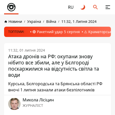
RU
Новини
Україна
Війна
11:32, 1 Липня 2024
🔴 Ракетний удар 5 серпня
⚠️ Краматорськ, 
ТОПТЕМИ:
11:32, 01 липня 2024
Атака дронів на РФ: окупани знову
нібито все збили, але у Бєлгороді
поскаржилися на відсутність світла та
води
Курська, Бєлгородська та Брянська області РФ
вночі 1 липня зазнали атаки безпілотників
Микола Лісіцин
ЖУРНАЛІСТ