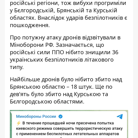
російські регіони, тож
вибухи прогриміли
у Бєлгородській, Брянській та Курській
областях
. Внаслідок ударів безпілотників є
пошкодження.
Про потужну атаку дронів відзвітували в
Міноборони РФ. Зазначається, що
російські сили ППО нібито знищили 36
українських безпілотників літакового
типу.
Найбільше дронів було нібито збито над
Брянською областю – 18 штук. Ще по
дев'ять було збито над Курською та
Бєлгородською областями.