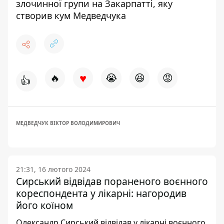
злочинної групи на Закарпатті, яку
створив кум Медведчука
♥
🔥
😭
😆
😡
👍
МЕДВЕДЧУК ВІКТОР ВОЛОДИМИРОВИЧ
21:31, 16 лютого 2024
Сирський відвідав пораненого воєнного
кореспондента у лікарні: нагородив
його коїном
Олександр Сирський відвідав у лікарні воєнного