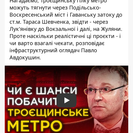
Нагадаємо, Троєщинську гілку метро
можуть тягнути через Подільсько-
Воскресенський міст і Гаванську затоку до
ст.м. Тараса Шевченка, звідти - через
Лук'янівку до Вокзальної і далі, на Жуляни.
Проте наскільки реалістичні ці проєкти - і
чи варто взагалі чекати, розповідає
інфраструктурний оглядач Павло
Авдокушин.
Play