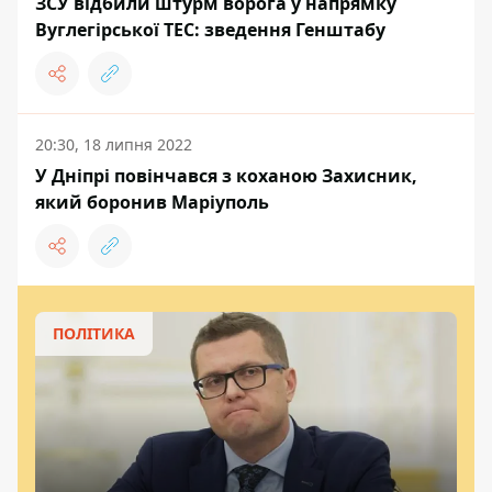
ЗСУ відбили штурм ворога у напрямку
Вуглегірської ТЕС: зведення Генштабу
20:30, 18 липня 2022
У Дніпрі повінчався з коханою Захисник,
який боронив Маріуполь
ПОЛІТИКА