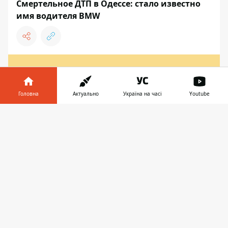
Смертельное ДТП в Одессе: стало известно
имя водителя BMW
НОВИНИ
Головна
Актуально
Україна на часі
Youtube
Інформатор у
Завантажити
телефоні
👉
03:00, 09 вересня 2018
В КИЕВЕ НА ТРОЕЩИНЕ BMW
ОТПРАВИЛ ВОДИТЕЛЕЙ МАРШУРТКИ