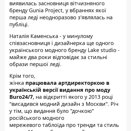
виявилась засновниця вітчизняного
бренду Gunia Project, у вбраннях якої
перша леді неодноразово з'являлась на
публіці.
Наталія Каменська - у минулому
співзасновниця і дизайнерка ще одного
українського модного бренду
Lake studio
-
майже два роки відповідає за стильні
образи першої леді.
Крім того,
жінка
працювала артдиректоркою в
українській версії видання про моду
Buro24/7,
на відкритті
якого у 2013 році
"висадився модний дизайн з Москви". Річ
у тім, що видання було "дочкою"
російського модного
мережевого
таблоїда
про тренди та стиль