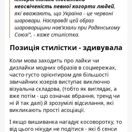
неосвіченість певної когорти людей
,
які вважають, що Україна - це червоні
шаровари. Насправді цей образ
шароварщини нав’язали при Радянському
Союзі", - каже стилістка.
Позиція стилістки - здивувала
Коли мова заходить про лайки чи
дизлайки модних образів в соцмережах,
часто-густо орієнтиром для більшості
звичайних юзерів виступає виключно
візуальна складова, (тобто як виглядає, а
вже потім - що означає вбрання, тренд чи
ні й так далі) й зрозумілі відсилання, які
викликають прості асоціації.
І якщо вишиванка нагадує косоворотку, то
від цього нікуди не подітися - які б сенси