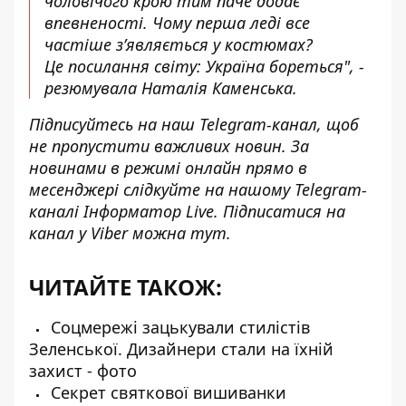
чоловічого крою тим паче додає
впевненості. Чому перша леді все
частіше з’являється у костюмах?
Це посилання світу: Україна бореться", -
резюмувала Наталія Каменська.
Підписуйтесь на наш
Telegram-канал
, щоб
не пропустити важливих новин. За
новинами в режимі онлайн прямо в
месенджері слідкуйте на нашому Telegram-
каналі
Інформатор Live
. Підписатися на
канал у Viber можна
тут
.
ЧИТАЙТЕ ТАКОЖ:
Соцмережі зацькували стилістів
Зеленської. Дизайнери стали на їхній
захист - фото
Секрет святкової вишиванки