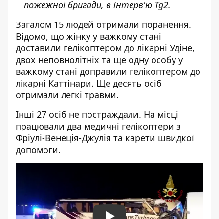
пожежної бригади, в інтерв'ю Tg2.
Загалом 15 людей отримали поранення.
Відомо, що жінку у важкому стані
доставили гелікоптером до лікарні Удіне,
двох неповнолітніх та ще одну особу у
важкому стані доправили гелікоптером до
лікарні Каттінари. Ще десять осіб
отримали легкі травми.
Інші 27 осіб не постраждали. На місці
працювали два медичні гелікоптери з
Фріулі-Венеція-Джулія та карети швидкої
допомоги.