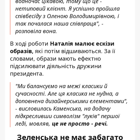
водночас цікавою, тому що це -
нетиповий клієнт. Я успішно пройшла
співбесіду з Оленою Володимирівною, і
так почалася наша співпраця", -
розповіла вона.
В ході роботи
Наталія малює ескізи
образів,
які потім відшиваються. За її
словами, образи мають ефектно
підсилювати діяльність дружини
президента.
"Ми балансуємо на межі класики й
сучасності. Але ця класика не нудна, а
доповнена дизайнерськими елементами",
- висловилась Каменська, на додачу
підкресливши символізм "луків" першої
леді, мовляв,
це не просто - речі.
Зеленська не має забагато