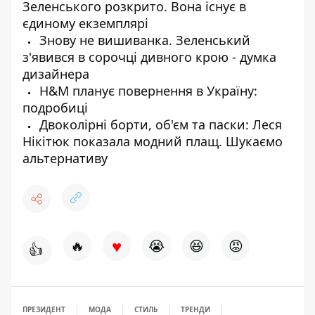
Зеленського розкрито. Вона існує в
єдиному екземплярі
Знову не вишиванка. Зеленський
з'явився в сорочці дивного крою - думка
дизайнера
H&M планує повернення в Україну:
подробиці
Двоколірні борти, об'єм та паски: Леся
Нікітюк показала модний плащ. Шукаємо
альтернативу
♥
🔥
😭
😆
😡
👍
ПРЕЗИДЕНТ
МОДА
СТИЛЬ
ТРЕНДИ