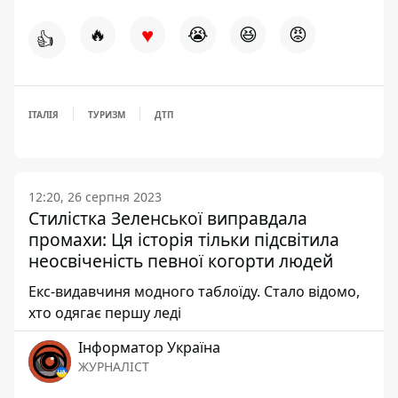
♥
🔥
😭
😆
😡
👍
ІТАЛІЯ
ТУРИЗМ
ДТП
12:20, 26 серпня 2023
Стилістка Зеленської виправдала
промахи: Ця історія тільки підсвітила
неосвіченість певної когорти людей
Екс-видавчиня модного таблоїду. Стало відомо,
хто одягає першу леді
Інформатор Україна
ЖУРНАЛІСТ