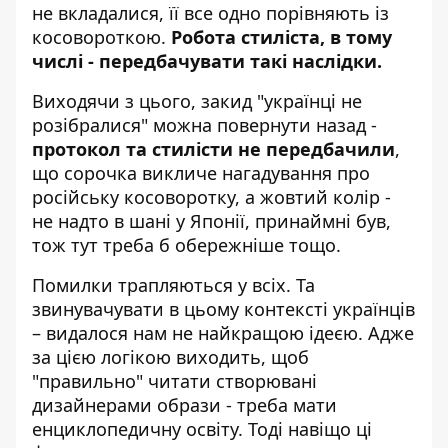
не вкладалися, її все одно порівняють із
косовороткою.
Робота стиліста, в тому
числі - передбачувати такі наслідки.
Виходячи з цього, закид "українці не
розібралися" можна повернути назад -
протокол та стилісти не передбачили
,
що сорочка викличе нагадування про
російську косоворотку, а жовтий колір -
не надто в шані у Японії, принаймні був,
тож тут треба б обережніше тощо.
Помилки трапляються у всіх. Та
звинувачувати в цьому контексті українців
– видалося нам не найкращою ідеєю. Адже
за цією логікою виходить, щоб
"правильно" читати створювані
дизайнерами образи - треба мати
енциклопедичну освіту. Тоді навіщо ці