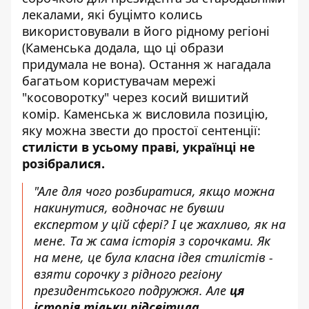
лекалами, які буцімто колись
використовували в його рідному регіоні
(Каменська додала, що ці образи
придумала не вона). Остання ж нагадала
багатьом користувачам мережі
"косоворотку" через косий вишитий
комір. Каменська ж висловила позицію,
яку можна звести до простої сентенції:
стилісти в усьому праві, українці не
розібралися.
"Але для чого розбиратися, якщо можна
накинутися, водночас не бувши
експертом у цій сфері? І це жахливо, як на
мене. Та ж сама історія з сорочками. Як
на мене, це була класна ідея стилістів -
взяти сорочку з рідного регіону
президентського подружжя. Але
ця
історія тільки підсвітила