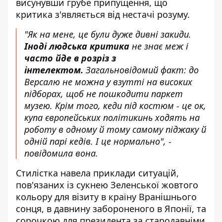
висунувши грубе припущення, що
критика з'являється від нестачі розуму.
"Як на мене, це були дуже дивні закиди.
Іноді людська критика
не знає меж і
часто йде в розріз з
інтелектом.
Загальновідомий факт: до
Версалю не можна у взутті на високих
підборах, щоб не пошкодити паркет
музею. Крім того, кеди під костюм - це ок,
купа європейських політикинь ходять на
роботу в одному й тому самому піджаку й
одній парі кедів. І це нормально", -
повідомила вона.
Стилістка навела приклади ситуацій,
пов'язаних із сукнею Зеленської жовтого
кольору для візиту в країну Вранішнього
сонця, в давнину забороненого в Японії, та
сорочкою для президента за стародавніми