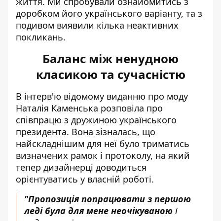
життя. Ми спробували ознайомитись з
доробком його українського варіанту, та з
подивом виявили кілька неактивних
покликань.
Баланс між ненудною
класикою та сучасністю
В інтерв'ю відомому виданню про моду
Наталія Каменська розповіла про
співпрацю з дружиною українського
президента. Вона зізналась, що
найскладнішим для неї було триматись
визначених рамок і протоколу, на який
тепер дизайнерці доводиться
орієнтуватись у власній роботі.
"Пропозиція попрацювати з першою
леді була для мене неочікуваною
і