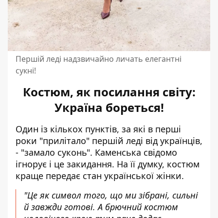
Першій леді надзвичайно личать елегантні
сукні!
Костюм, як посилання світу:
Україна бореться!
Один із кількох пунктів, за які в перші
роки "прилітало" першій леді від українців,
- "замало суконь". Каменська свідомо
ігнорує і це закидання. На її думку, костюм
краще передає стан української жінки.
"Це як символ того, що ми зібрані, сильні
й завжди готові. А брючний костюм