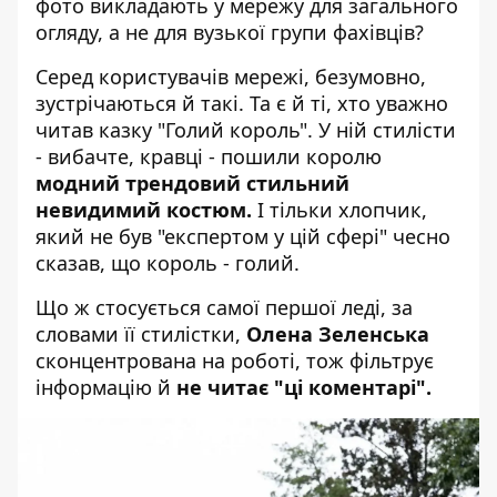
фото викладають у мережу для загального
огляду, а не для вузької групи фахівців?
Серед користувачів мережі, безумовно,
зустрічаються й такі. Та є й ті, хто уважно
читав казку "Голий король". У ній стилісти
- вибачте, кравці - пошили королю
модний трендовий стильний
невидимий костюм.
І тільки хлопчик,
який не був "експертом у цій сфері" чесно
сказав, що король - голий.
Що ж стосується самої першої леді, за
словами її стилістки,
Олена Зеленська
сконцентрована на роботі, тож фільтрує
інформацію й
не читає "ці коментарі".