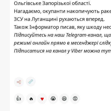
Ольгівське Запорізької області.
Нагадаємо, окупанти
накопичують раке
ЗСУ
на Луганщині рухаються
вперед.
Також
Інформатор
писав, яку
шкоду нес
Підписуйтесь на наш
Telegram-канал
, щ
режимі онлайн прямо в месенджері слід
Підписатися на канал у Viber можна
ту
♥
👍
🔥
😭
😆
😡