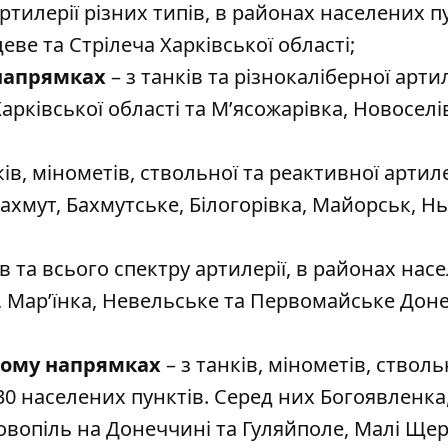
артилерії різних типів, в районах населених п
еве та Стрілеча Харківської області;
 напрямках
– з танків та різнокаліберної артил
рківської області та М’ясожарівка, Новоселі
ків, мінометів, ствольної та реактивної артиле
Бахмут, Бахмутське, Білогорівка, Майорськ, 
ів та всього спектру артилерії, в районах нас
а, Мар’їнка, Невельське та Первомайське Дон
кому напрямках
– з танків, мінометів, стволь
30 населених пунктів. Серед них Богоявленка
Новопіль на Донеччині та Гуляйполе, Малі Щер