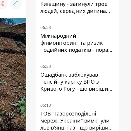
Київщину - загинули троє
людей, серед них дитина
2022 року народження
06:53
Міжнародний
фінмоніторинг та ризик
подвійних податків - поради
українцям в Польщі
06:33
Ощадбанк заблокував
пенсійну картку ВПО з
Кривого Рогу - що вирішив
суд
06:13
ТОВ "Газорозподільні
мережі України" вимкнули
львів'янці газ - що вирішив