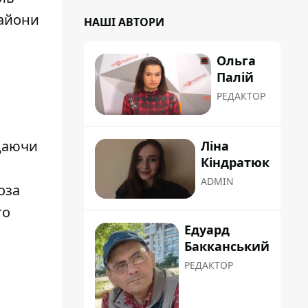
райони
НАШІ АВТОРИ
Ольга
Палій
РЕДАКТОР
адаючи
Ліна
Кіндратюк
ADMIN
оза
го
Едуард
Бакканський
РЕДАКТОР