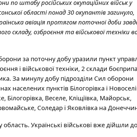
ни по штабу російських окупаційних військ у
онської області понад 30 окупантів загинуло,
аїнська авіація протягом поточної доби завд
го складу, озброєння та військової техніки во
оборони за поточну добу уразили пункт управл
ння і військової техніки, 2 склади боєприпас
ника. За минулу добу підрозділи Сил оборони
нах населених пунктів Білогорівка і Новосел
е, Білогорівка, Веселе, Кліщіївка, Майорськ,
рвомайське, Соледар і Яковлівка на Донеччин
область. Українські військові вже дійшли д