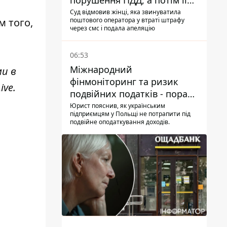
порушення ПДД, а потім її
рахунки заблокували - в
Суд відмовив жінці, яка звинуватила
м того,
поштового оператора у втраті штрафу
чому причина і що вирішив
через смс і подала апеляцію
суд
06:53
Міжнародний
ми в
фінмоніторинг та ризик
ive
.
подвійних податків - поради
українцям в Польщі
Юрист пояснив, як українським
підприємцям у Польщі не потрапити під
подвійне оподаткування доходів.