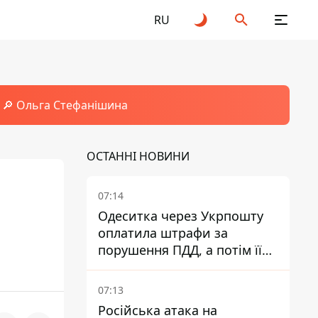
RU
🔎 Ольга Стефанішина
ОСТАННІ НОВИНИ
07:14
Одеситка через Укрпошту
оплатила штрафи за
порушення ПДД, а потім її
рахунки заблокували - в
чому причина і що вирішив
07:13
суд
Російська атака на