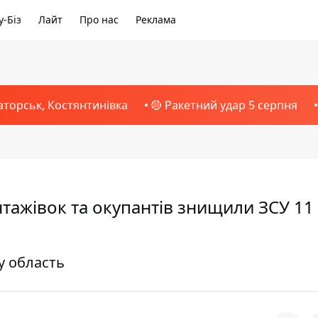
-Біз
Лайт
Про нас
Реклама
аторськ, Костянтинівка
🔴 Ракетний удар 5 серпня
антажівок та окупантів знищили ЗСУ 11
у область