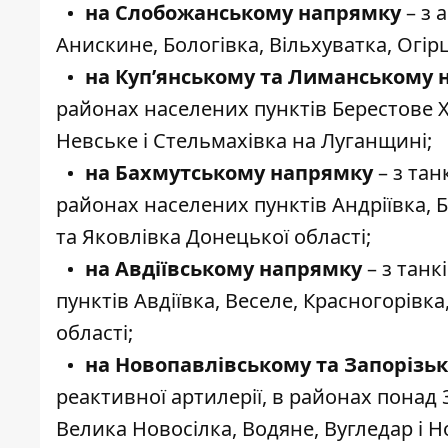
на Слобожанському напрямку
– з 
Анискине, Бологівка, Вільхуватка, Огірц
на Куп’янському та Лиманському
районах населених пунктів Берестове Ха
Невське і Стельмахівка на Луганщині;
на Бахмутському напрямку
– з тан
районах населених пунктів Андріївка, 
та Яковлівка Донецької області;
на Авдіївському напрямку
– з танк
пунктів Авдіївка, Веселе, Красногорівк
області;
на Новопавлівському та Запорізь
реактивної артилерії, в районах понад 
Велика Новосілка, Водяне, Вугледар і 