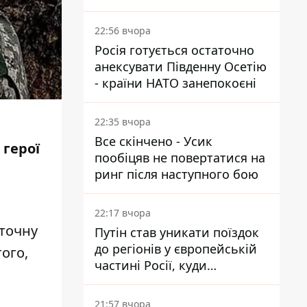
суд
22:56 вчора
Росія готується остаточно
анексувати Південну Осетію
- країни НАТО занепокоєні
22:35 вчора
Все скінчено - Усик
 герої
пообіцяв не повертатися на
ринг після наступного бою
22:17 вчора
оточну
Путін став уникати поїздок
до регіонів у європейській
того,
частині Росії, куди
регулярно долітають дрони
21:57 вчора