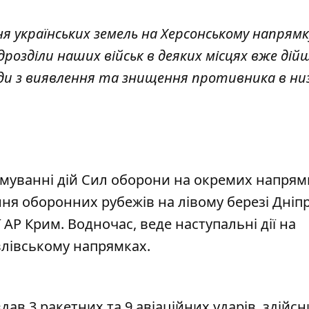
 українських земель на Херсонському напрямку
дрозділи наших військ в деяких місцях вже дій
оди з виявлення та знищення противника в ни
муванні дій Сил оборони на окремих напрям
я оборонних рубежів на лівому березі Дніпр
 АР Крим. Водночас, веде наступальні дії на
влівському напрямках.
дав 3 ракетних та 9 авіаційних ударів, здійс