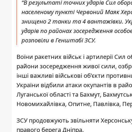
“В результаті точних ударів Сил оборо
населеному пункті Червоний Маяк Херс
знищено 2 танки та 4 вантажівки. Укр
ударів по районах зосередження особово
розповіли в Генштабі ЗСУ.
Воїни ракетних військ і артилерії Сил 
райони зосередження живої сили, озброє
інші важливі військові об’єкти против
України
відбили атаки окупантів в райо
Луганської області та Бахмут, Бахмутськ
Новомихайлівка, Опитне, Павлівка, Пе
ЗСУ продовжують звільняти Херсонську 
правого берега Дніпра.