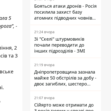
Бояться атаки дронів - Росія
посилила захист базу
ала 5
атомних підводних човнів
за 7400 км від України
рога”, -
21:24 вчора
Зі "Скелі" штурмовиків
почали переводити до
іння, 2
інших підрозділів - ЗМІ
ів та 3
21:19 вчора
івське
Дніпропетровщина зазнала
майже 50 обстрілів за добу -
двоє загиблих, шестеро
і.
постраждалих
21:07 вчора
о
Сійярто може отримати до
3 років тюрми у справі про