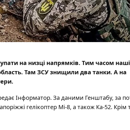
упати на низці напрямків. Тим часом наші
область
. Там ЗСУ знищили два танки. А на
тери.
ередає Інформатор. За даними Генштабу, за п
поріжжі гелікоптер Мі-8, а також Ка-52. Крім 