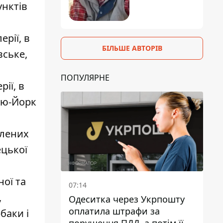
унктів
ерії, в
БІЛЬШЕ АВТОРІВ
вське,
ПОПУЛЯРНЕ
рії, в
Нью-Йорк
елених
ецької
ної та
07:14
,
Одеситка через Укрпошту
оплатила штрафи за
баки і