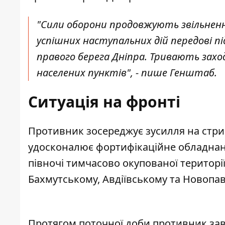
"Сили оборони продовжують звільнення
успішних наступальних дій передові пі
правого берега Дніпра. Тривають зах
населених пунктів", - пише Генштаб.
Ситуація на фронті
Противник зосереджує зусилля на стри
удосконалює фортифікаційне обладнанн
півночі тимчасово окупованої території
Бахмутському, Авдіївському та Новопа
Протягом поточної доби
противник
зав