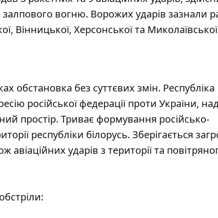
м залпового вогню. Ворожих ударів зазнали 
ої, Вінницької, Херсонської та Миколаївської
х обстановка без суттєвих змін. Республіка
ресію російської федерації проти України, н
яний простір. Триває формування російсько-
иторії республіки білорусь. Зберігається загр
 авіаційних ударів з території та повітряно
обстріли: