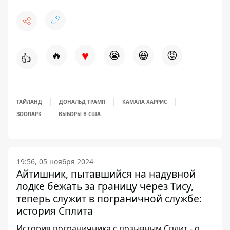
♥
🔥
😭
😆
😡
👍
ТАЙЛАНД
ДОНАЛЬД ТРАМП
КАМАЛА ХАРРИС
ЗООПАРК
ВЫБОРЫ В США
19:56, 05 ноября 2024
Айтишник, пытавшийся на надувной
лодке бежать за границу через Тису,
теперь служит в пограничной службе:
история Сплита
История пограничника с позывным Сплит - о