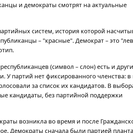
канцы и демократы смотрят на актуальные
партийных систем, история которой насчиты
спубликанцы – "красные". Демократ – это "лев
отип.
 республиканцев (символ – слон) есть и друг
и. У партий нет фиксированного членства: в
олосовали за список их кандидатов. В выбор
ые кандидаты, без партийной поддержки
краты возникла во время и после Гражданск
ое. Демократы сначала были партией планта