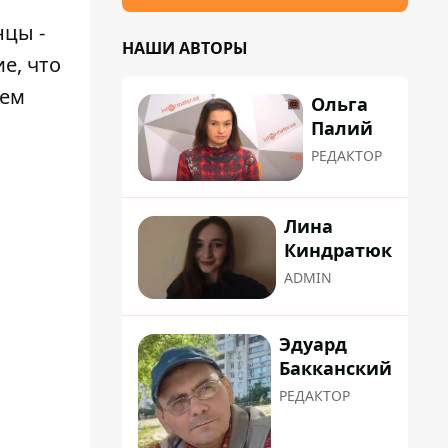
нцы -
НАШИ АВТОРЫ
е, что
чем
Ольга
Палий
РЕДАКТОР
Лина
Киндратюк
ADMIN
Эдуард
Бакканский
РЕДАКТОР