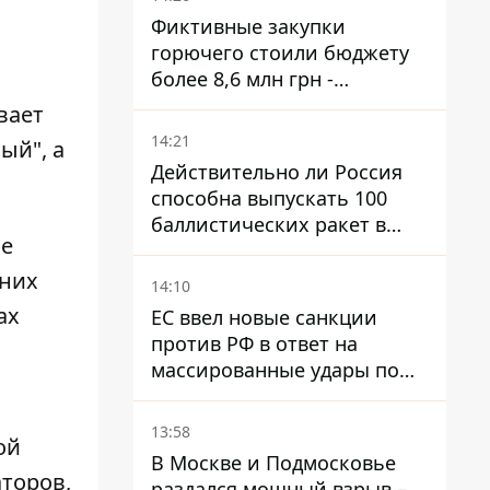
Фиктивные закупки
горючего стоили бюджету
более 8,6 млн грн -
предприятие возместило
вает
убытки
14:21
ый", а
Действительно ли Россия
способна выпускать 100
баллистических ракет в
ие
месяц и что с этим делать
 них
14:10
ах
ЕС ввел новые санкции
против РФ в ответ на
массированные удары по
Украине - Каллас раскрыла
детали
13:58
ой
В Москве и Подмосковье
торов,
раздался мощный взрыв –