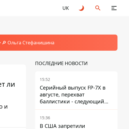
UK
🔎 Ольга Стефанишина
ПОСЛЕДНИЕ НОВОСТИ
15:52
т ли
Серийный выпуск FP-7X в
августе, перехват
баллистики - следующий
о и
этап - Fire Point
конкретизировало планы
15:36
В США запретили