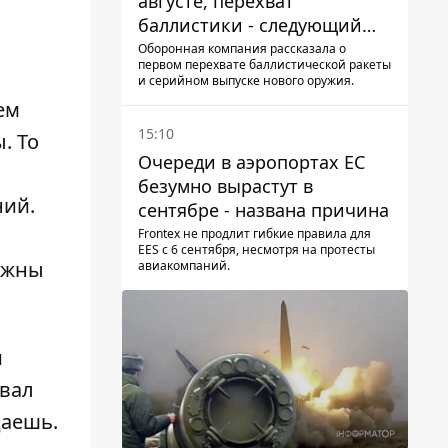
августе, перехват
баллистики - следующий
этап - Fire Point
Оборонная компания рассказала о
первом перехвате баллистической ракеты
конкретизировало планы
и серийном выпуске нового оружия.
ем
15:10
. То
Очереди в аэропортах ЕС
безумно вырастут в
ний.
сентябре - названа причина
Frontex не продлит гибкие правила для
EES с 6 сентября, несмотря на протесты
олжны
авиакомпаний.
и
вал
даешь.