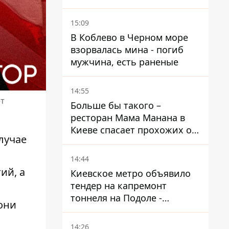
15:09
В Коблево в Черном море
взорвалась мина - погиб
мужчина, есть раненые
14:55
ет
Больше бы такого –
ресторан Мама Манана в
Киеве спасает прохожих от
лучае
жары
14:44
ий, а
Киевское метро объявило
тендер на капремонт
тоннеля на Подоле -
они
продлится почти два года
14:26