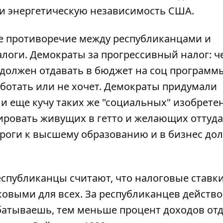
и энергетическую независимость США.
е противоречие между республиканцами и
логи. Демократы за прогрессивный налог: ч
должен отдавать в бюджет на соц программы
работать или не хочет. Демократы придумали
и еще кучу таких же "социальных" изобрете
ировать живущих в гетто и желающих оттуда
дороги к высшему образованию и в бизнес д
еспубликанцы считают, что налоговые ставк
выми для всех. За республиканцев действо
батываешь, тем меньше процент доходов от