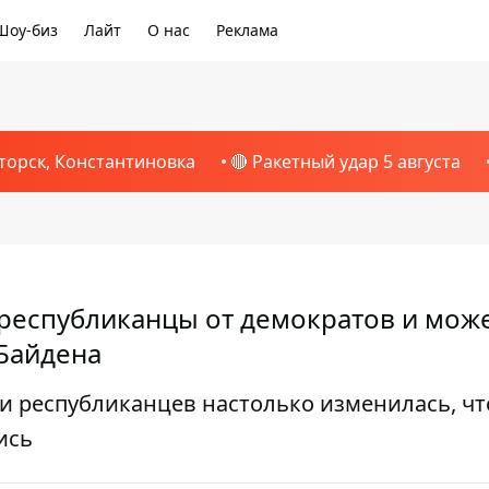
Шоу-биз
Лайт
О нас
Реклама
торск, Константиновка
🔴 Ракетный удар 5 августа
республиканцы от демократов и може
 Байдена
 и республиканцев настолько изменилась, чт
ись