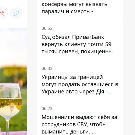
консервы могут вызвать
паралич и смерть -
Госрыбагентство
предупреждает о ботулизме
06:53
Суд обязал ПриватБанк
вернуть клиенту почти 59
тысяч гривен, похищенных
мошенниками
06:33
Украинцы за границей
могут продать оставшиеся в
Украине авто через Дія -
МВД
06:23
Мошенники выдают себя за
сотрудников СБУ, чтобы
выманить деньги