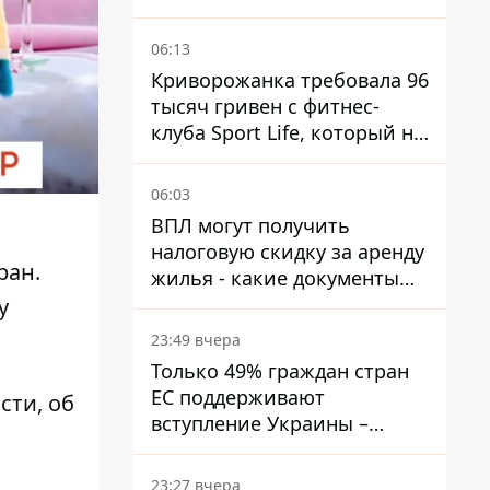
украинцев
06:13
Криворожанка требовала 96
тысяч гривен с фитнес-
клуба Sport Life, который не
пускал ее в бассейн без
медицинской справки –
06:03
решение суда
ВПЛ могут получить
налоговую скидку за аренду
ран.
жилья - какие документы
подать
у
23:49 вчера
Только 49% граждан стран
ЕС поддерживают
ости, об
вступление Украины –
результаты опроса
23:27 вчера