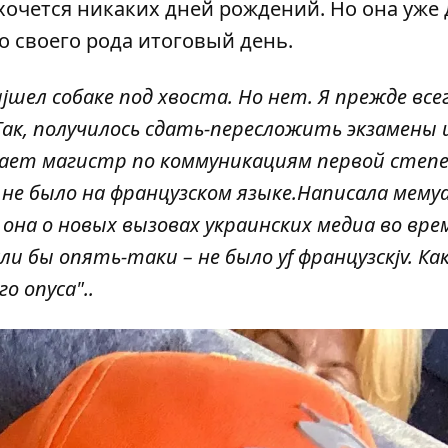
 хочется никаких дней рождений. Но она уже
то своего рода итоговый день.
шел собаке под хвоста. Но нет. Я прежде все
ак, получилось сдать-пересложить экзамены и
чает магистр по коммуникациям первой степе
 не было на французском языке.Написала мему
 она о новых вызовах украинских медиа во вре
и бы опять-таки – не было yf французскjv. Как
 опуса"..