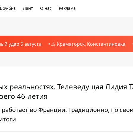
Шоу-биз
Лайт
О нас
Реклама
ный удар 5 августа
⚠️ Краматорск, Константиновка
ых реальностях. Телеведущая Лидия 
оего 46-летия
и работает во Франции. Традиционно, по сво
итоги