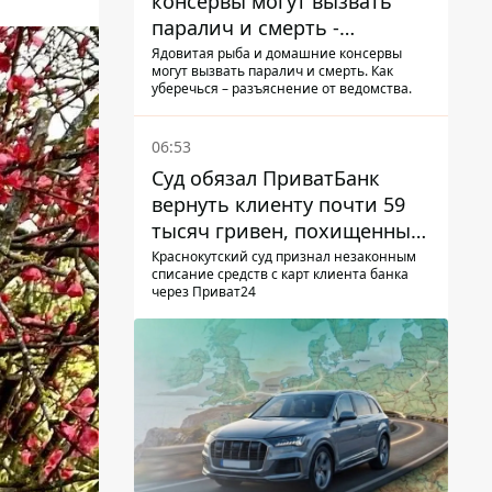
консервы могут вызвать
паралич и смерть -
Госрыбагентство
Ядовитая рыба и домашние консервы
могут вызвать паралич и смерть. Как
предупреждает о ботулизме
уберечься – разъяснение от ведомства.
06:53
Суд обязал ПриватБанк
вернуть клиенту почти 59
тысяч гривен, похищенных
мошенниками
Краснокутский суд признал незаконным
списание средств с карт клиента банка
через Приват24