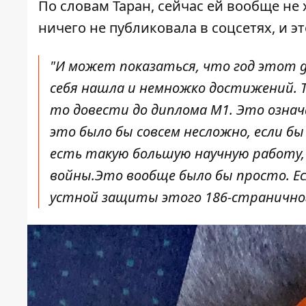
По словам Таран, сейчас ей вообще не
ничего не публиковала в соцсетях, и э
"И может показаться, что год этот gj
себя нашла и немножко достижений. Т
то довести до диплома М1. Это озна
это было бы совсем несложно, если бы
есть такую ​​большую научную работу,
войны.Это вообще было бы просто. Есл
устной защиты этого 186-страничного