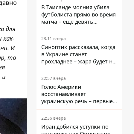
 давно
В Таиланде молния убила
футболиста прямо во время
матча – еще девять
го для
пострадали
 как-
23:11 вчера
Синоптик рассказала, когда
ни. И
в Украине станет
ар, то
прохладнее – жара будет не
мя
долго
 и
22:57 вчера
Голос Америки
восстанавливает
украинскую речь – первые
эфиры ожидаются на
следующей неделе
22:36 вчера
Иран добился уступки по
контролю над Ормузским