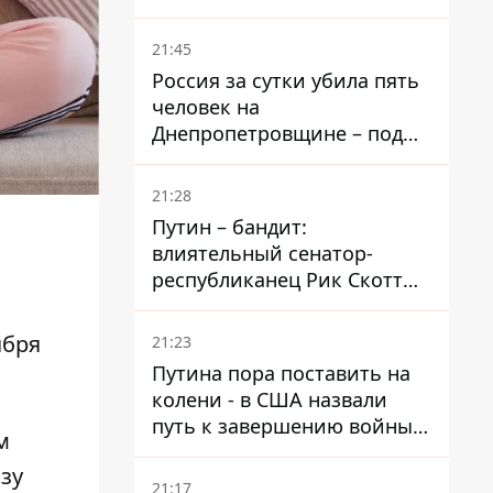
– он возглавил народное
голосование
21:45
Россия за сутки убила пять
человек на
Днепропетровщине – под
ударами оказались пять
районов области
21:28
Путин – бандит:
влиятельный сенатор-
республиканец Рик Скотт
призвал Конгресс привлечь
РФ к ответственности за
ября
21:23
войну в Украине
Путина пора поставить на
колени - в США назвали
путь к завершению войны -
м
National Security Journal
зу
21:17