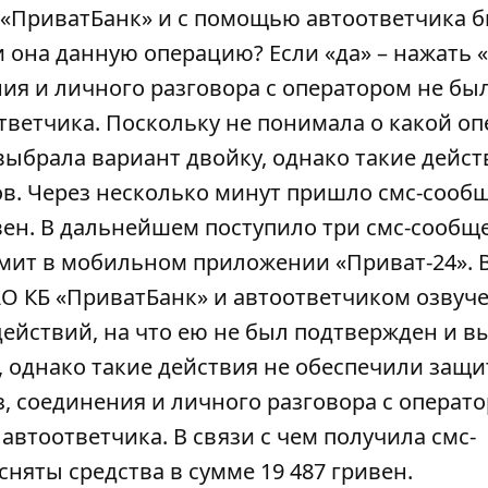
 «ПриватБанк» и с помощью автоответчика 
 она данную операцию? Если «да» – нажать «
ения и личного разговора с оператором не бы
ветчика. Поскольку не понимала о какой о
 выбрала вариант двойку, однако такие дейст
ов. Через несколько минут пришло смс-сооб
ивен. В дальнейшем поступило три смс-сообщ
мит в
мобильном приложении «Приват-24»
. 
О КБ «ПриватБанк» и автоответчиком озвуч
ействий, на что ею не был подтвержден и в
 однако такие действия не обеспечили защи
з, соединения и личного разговора с операт
втоответчика. В связи с чем получила смс-
сняты средства в сумме 19 487 гривен.