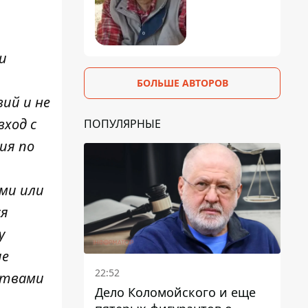
и
БОЛЬШЕ АВТОРОВ
вий и не
вход с
ПОПУЛЯРНЫЕ
ия по
ями или
ся
у
ие
22:52
ствами
Дело Коломойского и еще