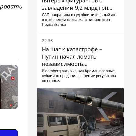
пятерых фигурантов о
ировать
завладении 9,2 млрд грн
ПриватБанка направили в
САП направила в суд обвинительный акт
в отношении олигарха и чиновников
суд
ПриватБанка
22:33
На шаг к катастрофе –
Путин начал ломать
независимость
собственного Центробанка,
Bloomberg раскрыл, как Кремль впервые
публично продавил решение регулятора
заставив снизить базовую
по ставке.
ставку