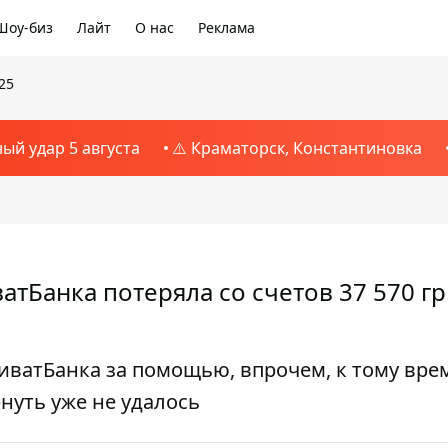
Шоу-биз
Лайт
О нас
Реклама
25
ный удар 5 августа
⚠️ Краматорск, Константиновка
тБанка потеряла со счетов 37 570 гр
ватБанка за помощью, впрочем, к тому вре
нуть уже не удалось