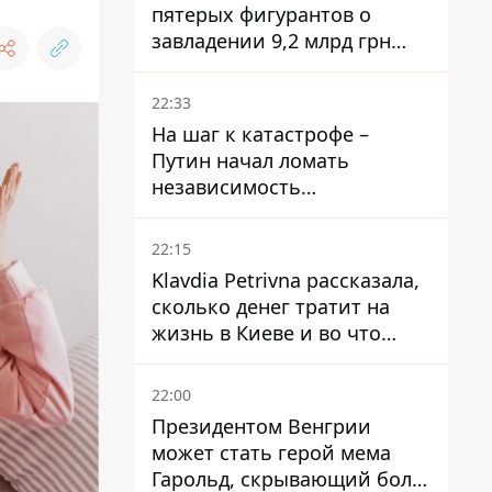
пятерых фигурантов о
завладении 9,2 млрд грн
ПриватБанка направили в
суд
22:33
На шаг к катастрофе –
Путин начал ломать
независимость
собственного Центробанка,
заставив снизить базовую
22:15
ставку
Klavdia Petrivna рассказала,
сколько денег тратит на
жизнь в Киеве и во что
вкладывает миллионы
22:00
Президентом Венгрии
может стать герой мема
Гарольд, скрывающий боль