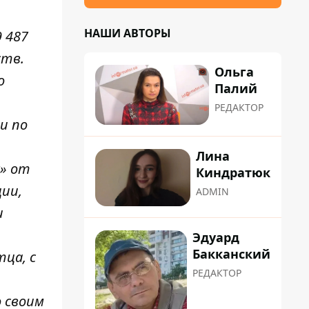
НАШИ АВТОРЫ
 487
ств.
Ольга
о
Палий
РЕДАКТОР
и по
Лина
к» от
Киндратюк
ции,
ADMIN
и
Эдуард
Бакканский
ца, с
РЕДАКТОР
 своим