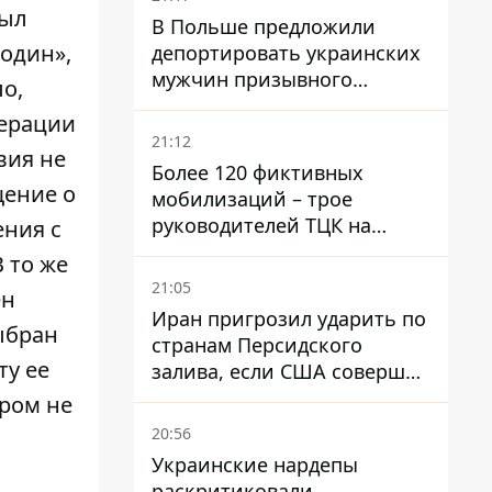
был
В Польше предложили
один»,
депортировать украинских
мужчин призывного
ло,
возраста - кого это может
перации
затронуть
21:12
вия не
Более 120 фиктивных
щение о
мобилизаций – трое
руководителей ТЦК на
ения с
Волыни и Буковине
В то же
получили подозрения за
21:05
ен
фейковые отчеты
Иран пригрозил ударить по
ыбран
странам Персидского
ту ее
залива, если США совершат
хотя бы одну атаку - Reuters
ором не
20:56
Украинские нардепы
раскритиковали