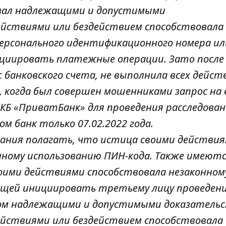
азал надлежащими и допустимыми
ействиями или бездействием способствовала
персонального идентификационного номера ил
ициировать платежные операции. Зато после
 банковского счета, не выполнила всех дейст
 когда был совершен мошенниками запрос на 
 КБ «ПриватБанк» для проведения расследован
м банк только 07.02.2022 года.
ования полагать, что истица своими действи
нному использованию ПИН-кода. Также имеют
оими действиями способствовала незаконном
ющей инициировать третьему лицу проведен
ком надлежащими и допустимыми доказатель
ействиями или бездействием способствовала