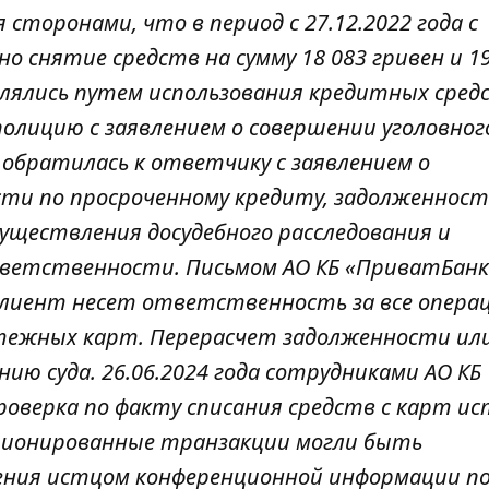
 сторонами, что в период с 27.12.2022 года с
 снятие средств на сумму 18 083 гривен и 19
влялись путем использования кредитных сред
полицию с заявлением о совершении уголовног
 обратилась к ответчику с заявлением о
ти по просроченному кредиту, задолженност
уществления досудебного расследования и
тветственности. Письмом АО КБ «ПриватБан
 клиент несет ответственность за все опера
атежных карт. Перерасчет задолженности ил
ю суда. 26.06.2024 года сотрудниками АО КБ
оверка по факту списания средств с карт ист
ционированные транзакции могли быть
ения истцом конференционной информации по