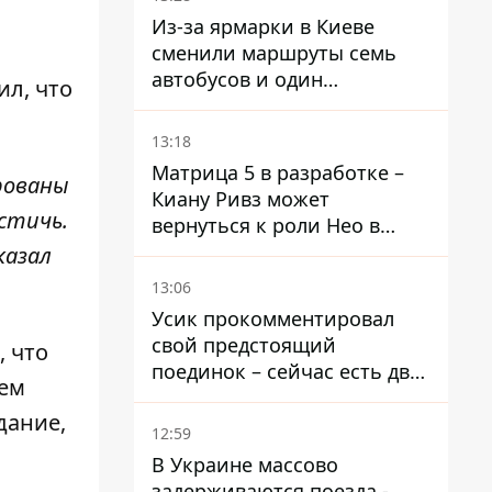
Из-за ярмарки в Киеве
сменили маршруты семь
автобусов и один
ил, что
троллейбус
13:18
Матрица 5 в разработке –
рованы
Киану Ривз может
стичь.
вернуться к роли Нео в
пятой части
казал
13:06
Усик прокомментировал
свой предстоящий
, что
поединок – сейчас есть два
нем
варианта
дание,
12:59
В Украине массово
задерживаются поезда -