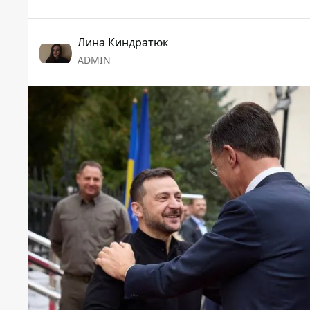
Лина Киндратюк
ADMIN