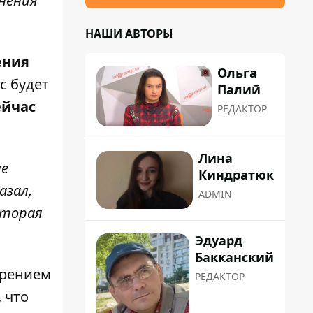
нения
НАШИ АВТОРЫ
ения
Ольга
с будет
Палий
ейчас
РЕДАКТОР
Лина
ле
Киндратюк
азал,
ADMIN
которая
Эдуард
Бакканский
дрением
РЕДАКТОР
 что