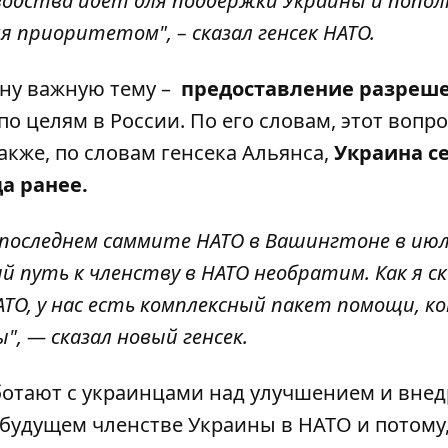
одства идет для поддержки Украины и попол
я приоритетом", – сказал генсек НАТО.
ну важную тему –
предоставление разреш
по целям в России. По его словам, этот вопро
акже, по словам генсека Альянса,
Украина с
да ранее.
на последнем саммите НАТО в Вашингтоне в ию
й путь к членству в НАТО необратим. Как я ск
 НАТО, у нас есть комплексный пакет помощи, 
, — сказал новый генсек.
аботают с украинцами над улучшением и вне
будущем членстве Украины в НАТО и потому,