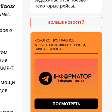
некоторые рейсы
ийских
опаздывают более чем на
имы.
12 часов
БОЛЬШЕ НОВОСТЕЙ
ров о
КОРОТКО ПРО ГЛАВНОЕ
ТОЛЬКО ОПЕРАТИВНЫЕ НОВОСТИ,
НИЧЕГО ЛИШНЕГО
том
ние
AMP-T.
помощи
для
ПОСМОТРЕТЬ