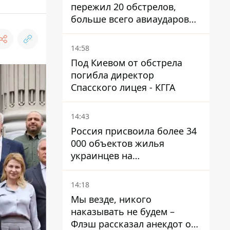
пережил 20 обстрелов,
больше всего авиаударов
КАБ-250
14:58
Под Киевом от обстрела
погибла директор
Спасского лицея - КГГА
14:43
Россия присвоила более 34
000 объектов жилья
украинцев на
оккупированных
территориях -
14:18
расследование BBC
Мы везде, никого
наказывать не будем –
Флэш рассказал анекдот о