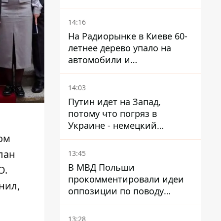
незаменимой работе
связистов на фронте
14:16
На Радиорынке в Киеве 60-
летнее дерево упало на
автомобили и
травмировало человека -
подробности
14:03
Путин идет на Запад,
потому что погряз в
Украине - немецкий
политик высказался о
ом
планах РФ
лан
13:45
В МВД Польши
О.
прокомментировали идеи
нил,
оппозиции по поводу
депортации украинских
мужчин - абсурд и популизм
13:28