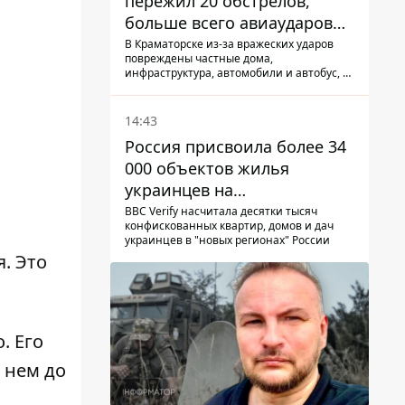
пережил 20 обстрелов,
больше всего авиаударов
КАБ-250
В Краматорске из-за вражеских ударов
повреждены частные дома,
инфраструктура, автомобили и автобус, а
всего за сутки на Донетчине погиб один
человек и еще 15 получили ранения
14:43
Россия присвоила более 34
000 объектов жилья
украинцев на
оккупированных
BBC Verify насчитала десятки тысяч
конфискованных квартир, домов и дач
территориях -
украинцев в "новых регионах" России
расследование BBC
. Это
. Его
 нем до