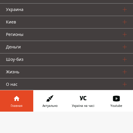
Украина
Киев
Регионы
Деньги
Шоу-биз
Жизнь
О нас
Главная
Актуально
Україна на часі
Youtube
Информатор в
Скачать
телефоне
👉
Информатор проекты