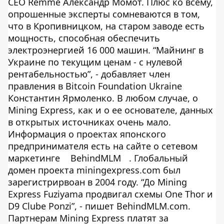
СЕО Remme Александр Момот. Плюс ко всему,
опрошенные эксперты сомневаются в том,
что в Кропивницком, на старом заводе есть
мощность, способная обеспечить
электроэнергией 16 000 машин. “Майнинг в
Украине по текущим ценам - с нулевой
рентабельностью”, - добавляет член
правления в Bitcoin Foundation Ukraine
Константин Ярмоленко. В любом случае, о
Mining Express, как и о ее основателе, данных
в открытых источниках очень мало.
Информация о проектах японского
предпринимателя есть на сайте о сетевом
маркетинге
BehindMLM
. Глобальный
домен проекта miningexpress.com был
зарегистрирвоан в 2004 году. “До Mining
Express Fuziyama продвигал схемы One Thor и
D9 Clube Ponzi”, - пишет BehindMLM.com.
Партнерам Mining Express платят за