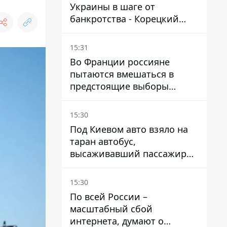
Украины в шаге от
банкротства - Корецкий
обещает им… новые склады
15:31
Во Франции россияне
пытаются вмешаться в
предстоящие выборы
президента благодаря
ботам
15:30
Под Киевом авто взяло на
таран автобус,
высаживавший пассажиров
на остановке - пассажир в
больнице
15:30
По всей России –
масштабный сбой
интернета, думают о