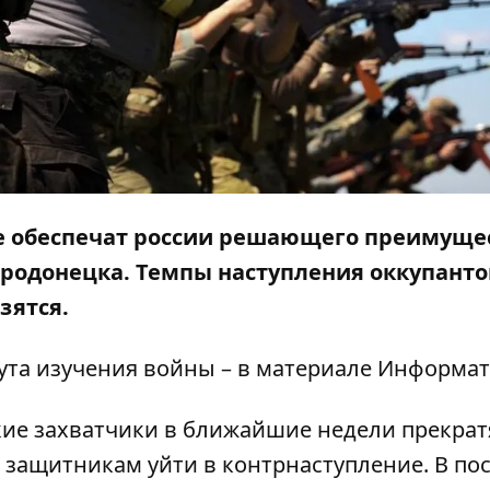
 обеспечат россии решающего преимуще
еродонецка. Темпы наступления оккупанто
зятся.
ута изучения войны
– в материале
Информат
кие захватчики в ближайшие недели прекрат
 защитникам уйти в контрнаступление. В по