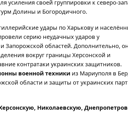
ля усиления своей группировки к северо-зап
турм Долины и Богородичного.
тиллерийские удары по Харькову и населён
 провели серию неудачных ударов у
и Запорожской областей. Дополнительно, о
деления вокруг границы Херсонской и
давние контратаки украинских защитников.
онны военной техники
из Мариуполя в Бер
жской области и защиты от украинских парт
Херсонскую, Николаевскую, Днепропетров