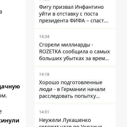
Фигу призвал Инфантино
в
уйти в отставку с поста
президента ФИФА – спасти
футбол еще не поздно
14:34
Сгорели миллиарды -
ROZETKA сообщила о самых
больших убытках за время
существования компании
14:18
Хорошо подготовленные
дачную
люди - в Германии начали
ом.
расследовать попытку
ударить дроном по
украинскому самолету на
е
14:01
аэродроме Лейпцига
Неужели Лукашенко
кинули
готовит удар по Украине –