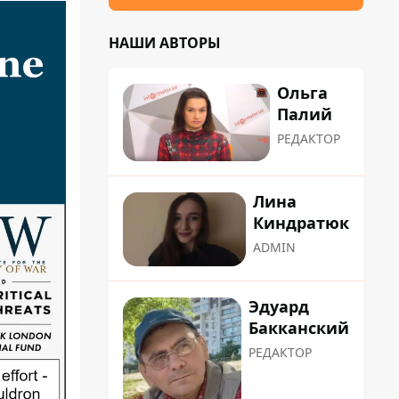
НАШИ АВТОРЫ
Ольга
Палий
РЕДАКТОР
Лина
Киндратюк
ADMIN
Эдуард
Бакканский
РЕДАКТОР