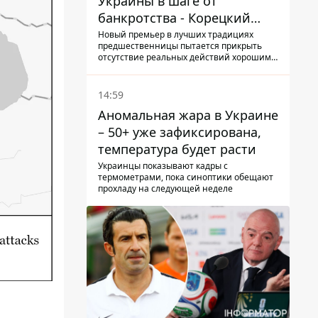
Украины в шаге от
банкротства - Корецкий
обещает им… новые склады
Новый премьер в лучших традициях
предшественницы пытается прикрыть
отсутствие реальных действий хорошими
словами
14:59
Аномальная жара в Украине
– 50+ уже зафиксирована,
температура будет расти
Украинцы показывают кадры с
термометрами, пока синоптики обещают
прохладу на следующей неделе