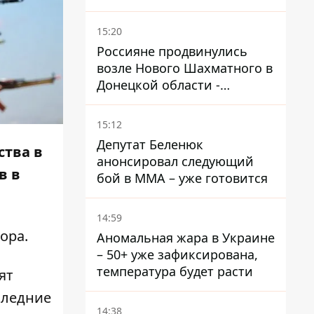
причинах
15:20
Россияне продвинулись
возле Нового Шахматного в
Донецкой области -
DeepState
15:12
Депутат Беленюк
ства в
анонсировал следующий
в в
бой в ММА – уже готовится
14:59
ора
.
Аномальная жара в Украине
– 50+ уже зафиксирована,
температура будет расти
ят
следние
14:38