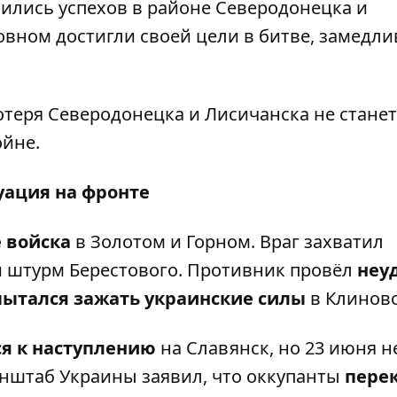
бились успехов в районе Северодонецка и
овном достигли своей цели в битве, замедли
отеря Северодонецка и Лисичанска не станет
йне.
уация на фронте
 войска
в Золотом и Горном. Враг захватил
 штурм Берестового. Противник провёл
неу
пытался зажать украинские силы
в Клинов
я к наступлению
на Славянск, но 23 июня н
нштаб Украины заявил, что оккупанты
пере