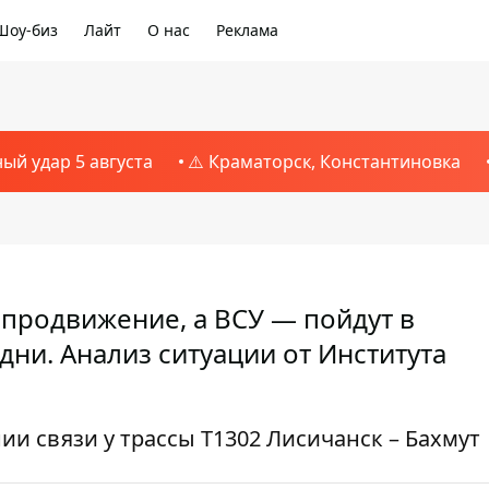
Шоу-биз
Лайт
О нас
Реклама
ный удар 5 августа
⚠️ Краматорск, Константиновка
 продвижение, а ВСУ — пойдут в
ни. Анализ ситуации от Института
и связи у трассы Т1302 Лисичанск – Бахмут