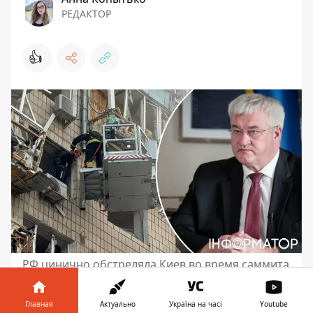
РЕДАКТОР
👍
РФ цинично обстреляла Киев во время саммита
G7
Главная
Актуально
Україна на часі
Youtube
Министр иностранных дел Украины