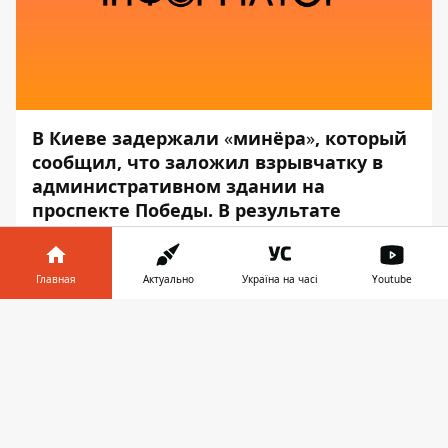
В Киеве задержали
«
минёра
»
, который
сообщил, что заложил взрывчатку в
административном здании на
проспекте Победы. В результате
взрывного устройства не нашли.
Об этом сообщает
Информатор
со
Главная
Актуально
Україна на часі
Youtube
ссылкой на пресс-службу
Национальной
Информатор в
полиции
.
Скачать
телефоне
👉
Мужчина позвонил в дежурную часть
столичной полиции и сообщил о
минировании админздания. На место
«минирования» направились