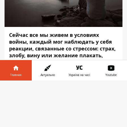
Сейчас все мы живем в условиях
войны, каждый мог наблюдать у себя
реакции, связанные со стрессом: страх,
злобу, вину или желание плакать,
содрогание от малейшего шума,
трудности со сном или постоянное
повторение травматического события
Главная
Актуально
Україна на часі
Youtube
в мыслях. Это нормальная реакция на
Информатор в
подобные обстоятельства.
Скачать
телефоне
👉
Об этом сообщает
Информатор
со
ссылкой на
советы
врача-психолога
Александра Аврамчука.
В большинстве своем у людей такие