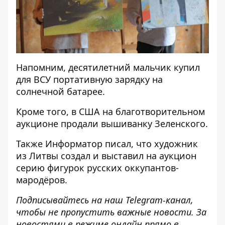
Напомним, десятилетний
мальчик купил
для ВСУ портативную зарядку
на
солнечной батарее.
Кроме того, в США
на благотворительном
аукционе продали вышиванку Зеленского
.
Также
Информатор
писал, что
художник
из Литвы создал и выставил на аукцион
серию фигурок
русских оккупантов-
мародёров.
Подписывайтесь на наш
Telegram-канал
,
чтобы не пропустить важные новости. За
новостями в режиме онлайн прямо в