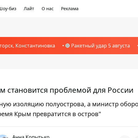
Шоу-биз
Лайт
О нас
Реклама
торск, Константиновка
🔴 Ракетный удар 5 августа
ым становится проблемой для России
ую изоляцию полуострова, а министр обор
ремя Крым превратится в остров"
Анна Копытько