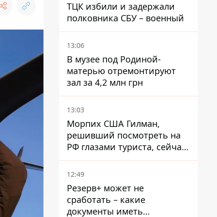
ТЦК избили и задержали
полковника СБУ – военный
13:06
В музее под Родиной-
матерью отремонтируют
зал за 4,2 млн грн
13:03
Морпих США Гилман,
решивший посмотреть на
РФ глазами туриста, сейчас
при смерти в тюрьме, где
его пытали и делали
12:49
инъекции
Резерв+ может не
сработать – какие
документы иметь