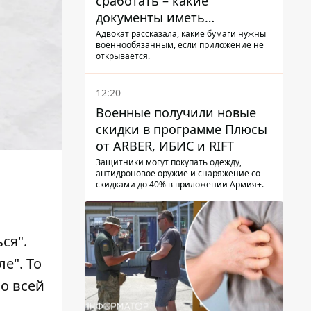
сработать – какие
документы иметь
мужчинам, чтобы не
Адвокат рассказала, какие бумаги нужны
военнообязанным, если приложение не
попасть в ТЦК
открывается.
12:20
Военные получили новые
скидки в программе Плюсы
от ARBER, ИБИС и RIFT
Защитники могут покупать одежду,
антидроновое оружие и снаряжение со
скидками до 40% в приложении Армия+.
ся".
е". То
о всей