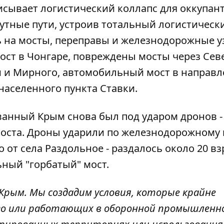
сывает логистический коллапс для оккупант
путные пути, устроив тотальный логистическ
 на мосты, переправы и железнодорожные у
мост в Чонгаре, повреждены мосты через Сев
 и Мирного, автомобильный мост в направ
 населенного пункта Ставки.
анный Крым снова был под ударом дронов - 
моста. Дроны ударили по железнодорожному
 от села Раздольное - раздалось около 20 в
ьный "горбатый" мост.
Крым. Мы создадим условия, которые крайне
го или работающих в оборонной промышленн