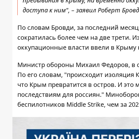
пребывания в Крыму, на временно ок
доступа к ним", – заявил Роберт Бро
По словам Бровди, за последний месяц
сократилась более чем на две трети. И
оккупационные власти ввели в Крыму
Министр обороны Михаил Федоров, в с
По его словам, "происходит изоляция 
что Крым превратится в остров. И это
последствиям для россиян." Миноборо
беспилотников Middle Strike, чем за 202