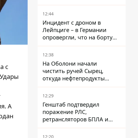
мужчинам, чтобы не
попасть в ТЦК
12:44
Инцидент с дроном в
Лейпциге – в Германии
опровергли, что на борту
украинского самолета были
оружие и боеприпасы
12:38
На Оболони начали
а с
чистить ручей Сырец,
Удары
откуда нефтепродукты
попадали в озера
т
12:29
Генштаб подтвердил
я. А
поражение РЛС,
одан
ретрансляторов БПЛА и
других военных объектов
РФ в Крыму и на юге
12:20