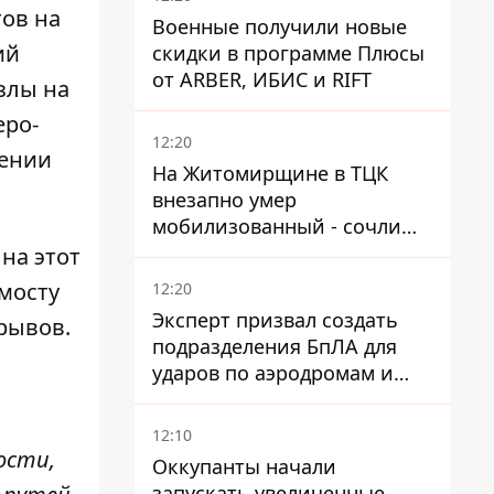
ов на
Военные получили новые
ий
скидки в программе Плюсы
от ARBER, ИБИС и RIFT
злы на
еро-
12:20
лении
На Житомирщине в ТЦК
внезапно умер
мобилизованный - сочли
годным и сразу
на этот
остановилось сердце
мосту
12:20
Эксперт призвал создать
зрывов.
подразделения БпЛА для
ударов по аэродромам и
составам КАБ врага
12:10
ости,
Оккупанты начали
запускать увеличенные