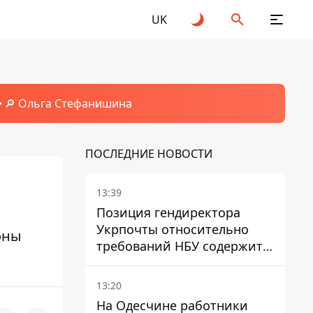
UK
🔎 Ольга Стефанишина
ПОСЛЕДНИЕ НОВОСТИ
13:39
Позиция гендиректора
Укрпочты относительно
оны
требований НБУ содержит
серьезные нестыковки –
депутат Ольга Василевская-
13:20
Смаглюк
На Одесчине работники