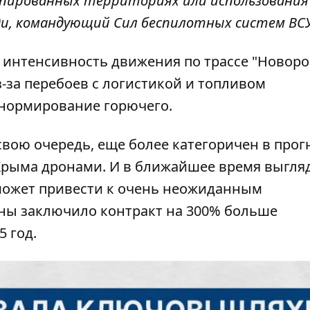
купированных территориях или использования
вди, командующий Сил беспилотных систем ВСУ
 интенсивность движения по трассе "Новоро
з-за перебоев с логистикой и топливом
 нормирование горючего.
вою очередь, еще более категоричен в прог
Крыма дронами. И в ближайшее время выгляд
 может привести к очень неожиданным
ны заключило контракт на 300% больше
5 год.