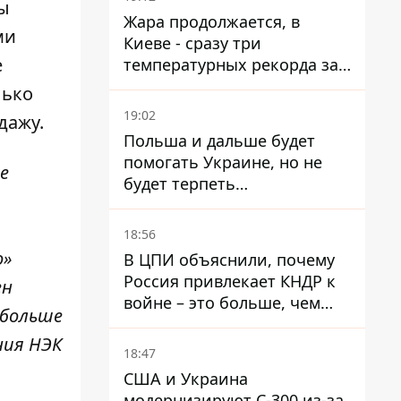
ы
Жара продолжается, в
ми
Киеве - сразу три
е
температурных рекорда за
день
лько
19:02
дажу.
Польша и дальше будет
помогать Украине, но не
е
будет терпеть
"бандеровскую символику" -
Навроцкий
18:56
о»
В ЦПИ объяснили, почему
Россия привлекает КНДР к
ен
войне – это больше, чем
 больше
ракеты
ния НЭК
18:47
США и Украина
модернизируют С-300 из-за