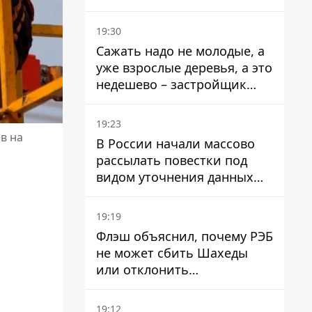
стратегического
госпредприятия - работала
19:30
в Энергоатоме и была
Сажать надо не молодые, а
заместителем Галущенко
уже взрослые деревья, а это
недешево – застройщик
Никонов
19:23
в на
В России начали массово
рассылать повестки под
видом уточнения данных
для набора контрактников
19:19
Флэш объяснил, почему РЭБ
не может сбить Шахеды
или отклонить
баллистические ракеты
19:12