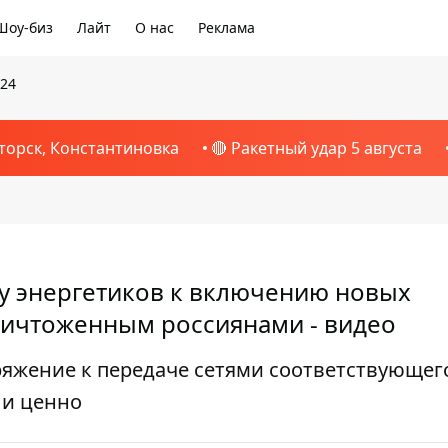
Шоу-биз
Лайт
О нас
Реклама
024
торск, Константиновка
🔴 Ракетный удар 5 августа
ку энергетиков к включению новых
ничтоженным россиянами - видео
яжение к передаче сетями соответствующег
 и ценно