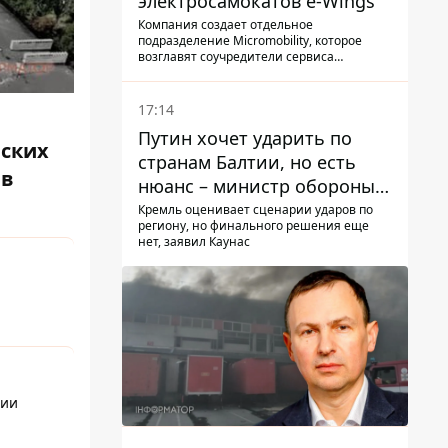
электросамокатов e-Wings
Компания создает отдельное
подразделение Micromobility, которое
возглавят соучредители сервиса
самокатов.
17:14
Путин хочет ударить по
йских
странам Балтии, но есть
 в
нюанс – министр обороны
Литвы сделал заявление
Кремль оценивает сценарии ударов по
региону, но финального решения еще
нет, заявил Каунас
ции