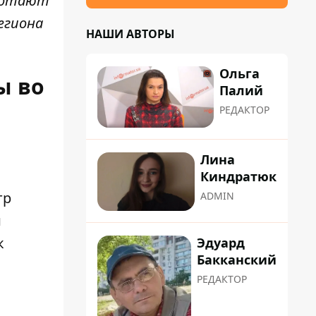
аботают
егиона
НАШИ АВТОРЫ
Ольга
ы во
Палий
РЕДАКТОР
Лина
Киндратюк
тр
ADMIN
и
к
Эдуард
Бакканский
РЕДАКТОР