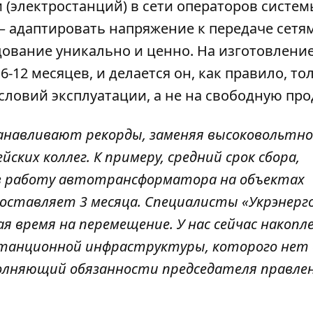
 (электростанций) в сети
операторов систем
а – адаптировать напряжение к передаче сетя
дование уникально и ценно. На изготовлени
-12 месяцев, и делается он, как правило, то
словий эксплуатации, а не на свободную про
анавливают рекорды, заменяя высоковольтно
йских коллег. К примеру, средний срок сбора,
в работу автотрансформатора на объектах
составляет 3 месяца. Специалисты «Укрэнерг
ая время на перемещение. У нас сейчас накопл
танционной инфраструктуры, которого нет
сполняющий обязанности председателя правле