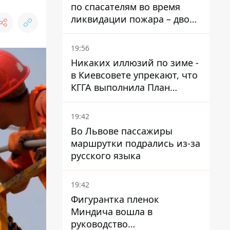
по спасателям во время
ликвидации пожара – двое
раненых
19:56
Никаких иллюзий по зиме -
в Киевсовете упрекают, что
КГГА выполнила План
устойчивости на 20%
19:42
Во Львове пассажиры
маршрутки подрались из-за
русского языка
19:42
Фигурантка пленок
Миндича вошла в
руководство