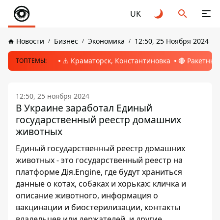
UK
Новости
Бизнес
Экономика
12:50, 25 Ноября 2024
⚠️ Краматорск, Константиновка
🔴 Ракетный
ТОПТЕМЫ:
12:50, 25 ноября 2024
В Украине заработал Единый
государственный реестр домашних
животных
Единый государственный реестр домашних
животных - это государственный реестр на
платформе Дія.Engine, где будут храниться
данные о котах, собаках и хорьках: кличка и
описание животного, информация о
вакцинации и биостерилизации, контакты
владельцев или держателей, и другие