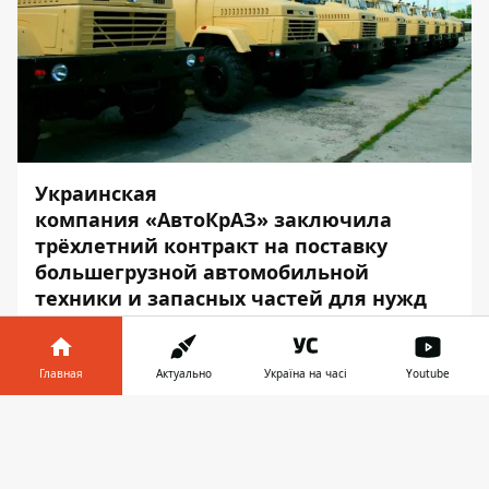
Украинская
компания «АвтоКрАЗ» заключила
трёхлетний контракт на поставку
большегрузной автомобильной
техники и запасных частей для нужд
армии США.
Об этом
сообщает
пресс-служба
Главная
Актуально
Україна на часі
Youtube
Кременчугского автозавода, — передаёт
Информатор в
Информатор
.
Скачать
телефоне
👉
Автопарк составит техника с колёсной