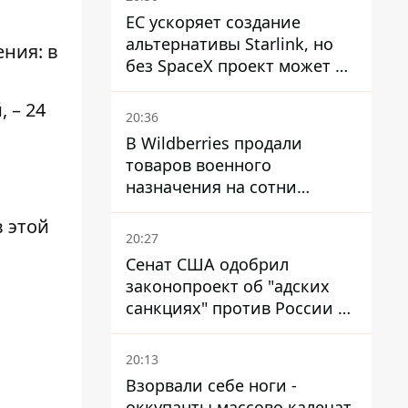
ЕС ускоряет создание
альтернативы Starlink, но
ния: в
без SpaceX проект может не
обойтись
 – 24
20:36
В Wildberries продали
товаров военного
назначения на сотни
миллионов, но удары ВСУ
в этой
изменили ситуацию
20:27
Сенат США одобрил
законопроект об "адских
санкциях" против России и
Ирана
20:13
Взорвали себе ноги -
оккупанты массово калечат