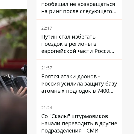
пообещал не возвращаться
на ринг после следующего
боя
22:17
Путин стал избегать
поездок в регионы в
европейской части России,
куда регулярно долетают
дроны
21:57
Боятся атаки дронов -
Россия усилила защиту базу
атомных подлодок в 7400
км от Украины
21:24
Со "Скалы" штурмовиков
начали переводить в другие
подразделения - СМИ