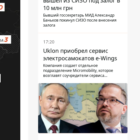
вышел из СИЗО под залог в
10 млн грн
Бывший госсекретарь МИД Александр
Баньков покинул СИЗО после внесения
залога
17:20
Uklon приобрел сервис
электросамокатов e-Wings
Компания создает отдельное
подразделение Micromobility, которое
возглавят соучредители сервиса
самокатов.