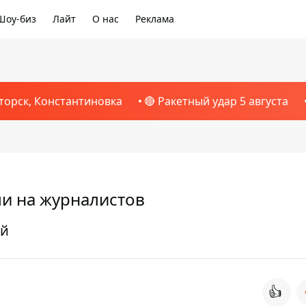
Шоу-биз
Лайт
О нас
Реклама
1
торск, Константиновка
🔴 Ракетный удар 5 августа
ли на журналистов
ий
👍