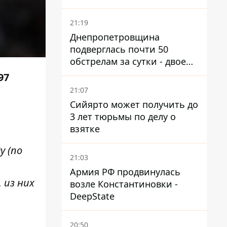
21:19
Днепропетровщина
подверглась почти 50
обстрелам за сутки - двое
погибших, шесть
97
пострадавших
21:07
Сийярто может получить до
3 лет тюрьмы по делу о
взятке
у (по
21:03
Армия РФ продвинулась
 из них
возле Константиновки -
DeepState
20:50