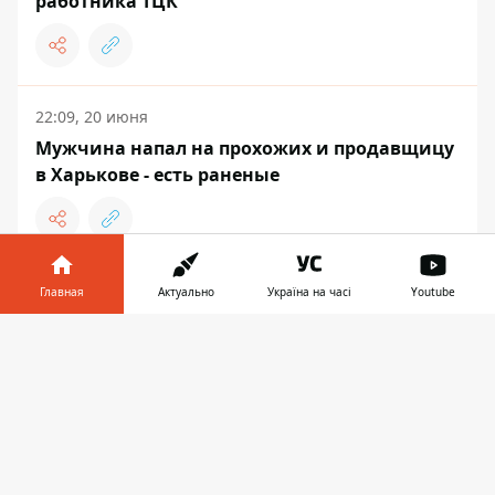
работника ТЦК
22:09, 20 июня
Мужчина напал на прохожих и продавщицу
в Харькове - есть раненые
17:20, 20 июня
Главная
Актуально
Україна на часі
Youtube
В Краснодаре 19-летний россиянин взорвал
Информатор в
взрывчатку в ТЦ и напал с ножом на
Скачать
телефоне
👉
посетителей - погибла