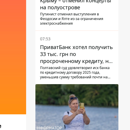
Крыму – отменил концерты
на полуострове
Путинист отменил выступления в
Феодосии и Ялте из-за ограничения
электроснабжения
07:53
ПриватБанк хотел получить
33 тыс. грн по
просроченному кредиту, но
суд взыскал с должницы
Полтавский суд удовлетворил иск банка
по кредитному договору 2025 года,
только 22 тыс. грн
уменьшив сумму требований почти на
треть
е