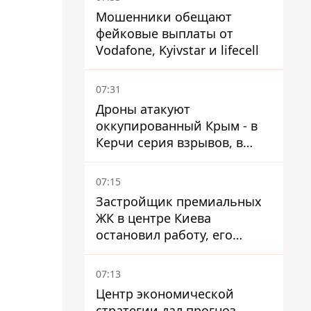
Мошенники обещают
фейковые выплаты от
Vodafone, Kyivstar и lifecell
07:31
Дроны атакуют
оккупированный Крым - в
Керчи серия взрывов, в
Феодосии пожар
07:15
Застройщик премиальных
ЖК в центре Киева
остановил работу, его
руководители сбежали из
Украины - Bihus.info
07:13
Центр экономической
стратегии дал прогноз