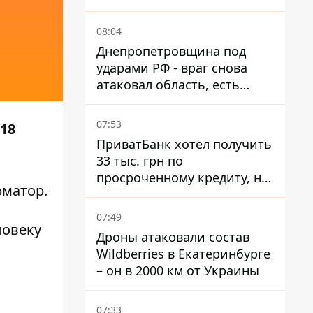
тысячи атак
08:04
Днепропетровщина под
ударами РФ - враг снова
атаковал область, есть
разрушения и пожары
07:53
18
ПриватБанк хотел получить
33 тыс. грн по
просроченному кредиту, но
матор
.
суд взыскал с должницы
только 22 тыс. грн
07:49
ловеку
Дроны атаковали состав
Wildberries в Екатеринбурге
– он в 2000 км от Украины
07:33