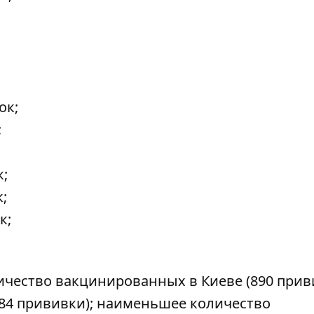
ок;
;
к;
;
к;
чество вакцинированных в Киеве (890 приви
484 прививки); наименьшее количество