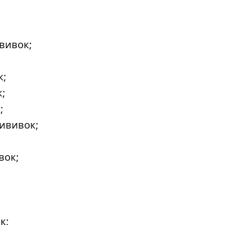
вивок;
к;
;
;
рививок;
вок;
к;